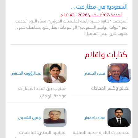
السعودية في مطار عت ...
الجمعة/07/أغسطس/2026 - 10:43 م
استهدفت *طائرة مسيرة تابعة لمليشيات الحوثي*، مساء اليوم الجمعة،
مقر *قوات الواجب السعودية* الواقع داخل مطار عتق بمحافظة شبوة،
جنوب شرق اليمن. تفاصيل ا
كتابات واقلام
فضل الجعدي
عبدالرؤوف الحنشي
الضالع وكسر المعادلة
الجنوب بين تعدد المسارات
ووحدة الهدف
جميل الشعبي
عماد باحميش
المشهد اليمني: تقاطعات
التخصصات النادرة ضحية العقلية