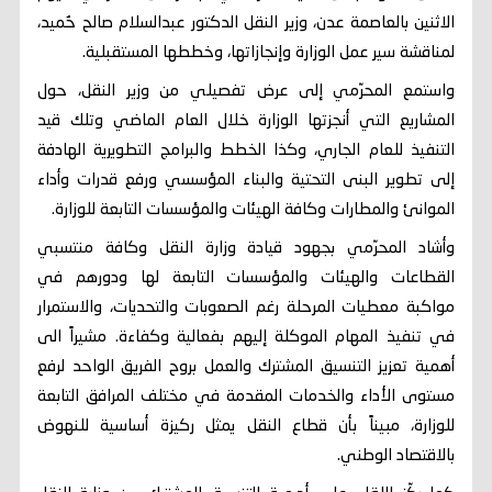
الاثنين بالعاصمة عدن، وزير النقل الدكتور عبدالسلام صالح حُميد،
لمناقشة سير عمل الوزارة وإنجازاتها، وخططها المستقبلية.
واستمع المحرّمي إلى عرض تفصيلي من وزير النقل، حول
المشاريع التي أنجزتها الوزارة خلال العام الماضي وتلك قيد
التنفيذ للعام الجاري، وكذا الخطط والبرامج التطويرية الهادفة
إلى تطوير البنى التحتية والبناء المؤسسي ورفع قدرات وأداء
الموانئ والمطارات وكافة الهيئات والمؤسسات التابعة للوزارة.
وأشاد المحرّمي بجهود قيادة وزارة النقل وكافة منتسبي
القطاعات والهيئات والمؤسسات التابعة لها ودورهم في
مواكبة معطيات المرحلة رغم الصعوبات والتحديات، والاستمرار
في تنفيذ المهام الموكلة إليهم بفعالية وكفاءة. مشيراً الى
أهمية تعزيز التنسيق المشترك والعمل بروح الفريق الواحد لرفع
مستوى الأداء والخدمات المقدمة في مختلف المرافق التابعة
للوزارة، مبيناً بأن قطاع النقل يمثل ركيزة أساسية للنهوض
بالاقتصاد الوطني.