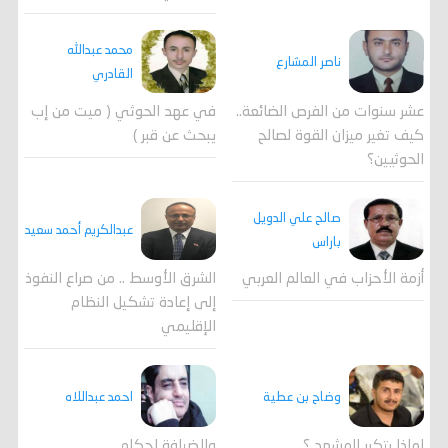
محمد عبدالله
ناصر المشارع
القادري
عشر سنوات من الفرص الضائعة..
في عهد الحوثي ( ميت من إب
كيف تغير ميزان القوة لصالح
يبحث عن قبر )
الحوثيين؟
صالح علي الدويل
عبدالكريم أحمد سعيد
باراس
أزمة الأحزاب في العالم العربي
الشرق الأوسط .. من صراع النفوذ
إلى إعادة تشكيل النظام
الإقليمي
احمد عبداللاه
وضاح بن عطية
وللضيافة احكام…
لماذا يتكرر المشهد ؟