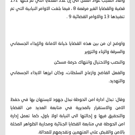
وافاد النقيب عواد الشلن الى إن عدد القضايا التي تم حلها 172
قضية والقضايا الغير مرقمة 8 ، فيما بلغت الاوامر النيابية التي تم
تنفيذها 13 والاوامر القضائية 9 .
واوضح ان من بين هذه القضايا خيانة الامانة والإيذاء الجسماني
والسرقة والزناء والتزوير
والنصب والاحتيال وانتهاك حرمة مسكن
والفعل الفاضح وازعاج السلطات، وكان ابرزها الايذاء الجسماني
والتهديد.
وقال: تبذل ادارة امن الحوطة نبذل جهود لايستهان بها في حفظ
الامن والاستقرار بالمديرية في متابعة العديد من القضايا
والتحقيق فيها و إحالتها الى النيابة اولا باول، كما تعمل إدارة
امن الحوطة في متابعة القضايا الجنائية ومحاربة الظواهر المخلة
بالامن والقبض على المتهمين وتقديمهم للعدالة.