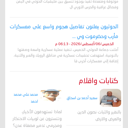
موثوقة ومتعددة تفيد بوجود تنسيق بين مليشيات الحوثي في اليمن
وفصائل عراقية والحرس الثوري ال
الحوثيون يعلنون تفاصيل هجوم واسع على معسكرات
مأرب وحضرموت وي ...
الخميس/06/أغسطس/2026 - 06:13 م
أعلنت جماعة الحوثي، الخميس، تنفيذ عملية عسكرية واسعة وصفتها
بالنوعية، استهدفت تحشيدات عسكرية في مناطق الرويك والعبر والثنية،
إضافة إلى معسكرات أخرى قا
كتابات واقلام
محمد علي محمد
سعيد أحمد بن اسحاق
احمد
لماذا تستهدفون الأخيار،
بالنفير والثبات نصون الدين
وتتسترون عن لوبيات الاحتكار
والعرض والارض
ومجرمي تدمير مصفاة عدن؟