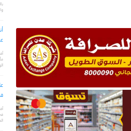
با
وا
أن
عق
أف
مأ
ال
في
في
ال