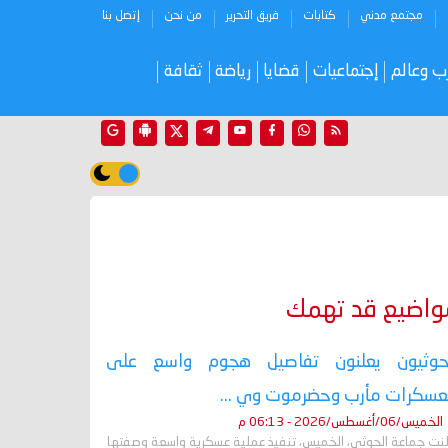
مجتمع مدني
كتابات
فريق التحرير
من نحن
إتصل بنا
ب وعالم
إجتماعيات
قضايا
رياضة
ثقافة
واضيع قد تهمك
حوثيون يعلنون تفاصيل هجوم واسع على
سكرات مأرب وحضرموت وي ...
الخميس/06/أغسطس/2026 - 06:13 م
لنت جماعة الحوثي، الخميس، تنفيذ عملية عسكرية واسعة وصفتها