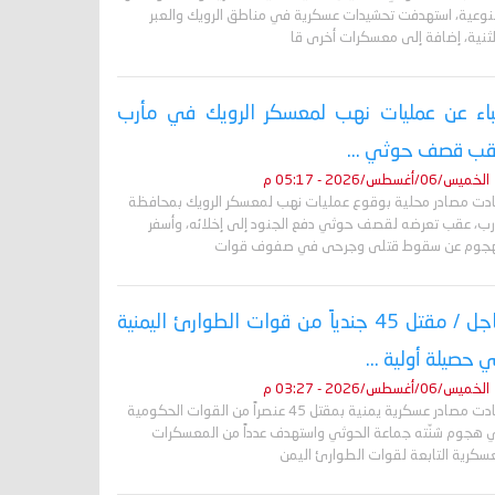
لنوعية، استهدفت تحشيدات عسكرية في مناطق الرويك والعبر
لثنية، إضافة إلى معسكرات أخرى قا
باء عن عمليات نهب لمعسكر الرويك في مأرب
ب قصف حوثي ...
الخميس/06/أغسطس/2026 - 05:17 م
ادت مصادر محلية بوقوع عمليات نهب لمعسكر الرويك بمحافظة
رب، عقب تعرضه لقصف حوثي دفع الجنود إلى إخلائه، وأسفر
هجوم عن سقوط قتلى وجرحى في صفوف قوات
عاجل / مقتل 45 جندياً من قوات الطوارئ اليمنية
 حصيلة أولية ...
الخميس/06/أغسطس/2026 - 03:27 م
أفادت مصادر عسكرية يمنية بمقتل 45 عنصراً من القوات الحكومية
 هجوم شنّته جماعة الحوثي واستهدف عدداً من المعسكرات
عسكرية التابعة لقوات الطوارئ اليمن