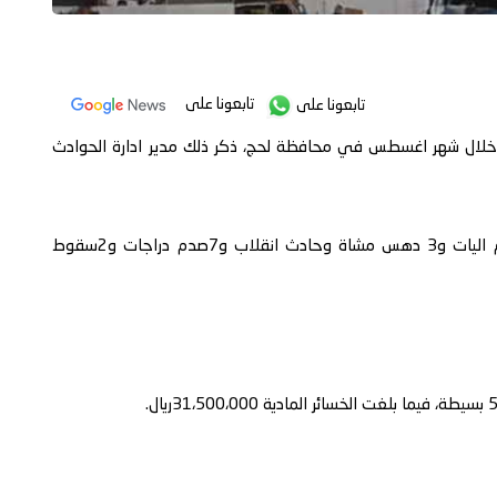
تابعونا على
تابعونا على
 14 آخرين في 18حادث مروري خلال شهر اغسطس في محافظة لحج، ذكر ذلك مدير ادارة الحوادث
واشار الى انه كان من بين هذه الحوادث 4 حوادث صدم اليات و3 دهس مشاة وحادث انقلاب و7صدم دراجات و2سقوط