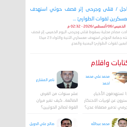
جل / قتلى وجرحى إثر قصف حوثي استهدف
سكرين لقوات الطوارئ ...
الخميس/06/أغسطس/2026 - 02:32 م
ادت مصادر محلية بسقوط قتلى وجرحى، اليوم الخميس، إثر قصف
شنته جماعة الحوثي استهدف معسكري الثنية واللواء 23 ميكا
ابعين لقوات الطوارئ اليمنية والمدع
ابات واقلام
محمد علي محمد
ناصر المشارع
احمد
ا تستهدفون الأخيار،
عشر سنوات من الفرص
ترون عن لوبيات الاحتكار
الضائعة.. كيف تغير ميزان
رمي تدمير مصفاة عدن؟
القوة لصالح الحوثيين؟
محمد عبدالله
صالح علي الدويل