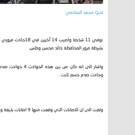
لحج/ محمد السلامي
توفي 11 شخصا واصيب
بشرطة مرور المحافظة خالد محسن وطس.
وحادث صدم جسم ثابت .
ولفت الى ان الاصابات التي وقعت منها 9 اصابات بليغة و5 بسيطة، فيما بلغت الخسائر المادية 31،500،000ريال.