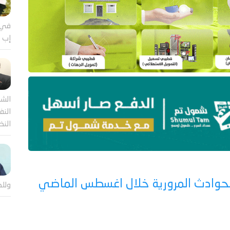
في 
إب ي
الشر
النف
النظ
 و إصابة 14 آخرين بالحوادث المرورية خلال اغسطس الماضي
وللض