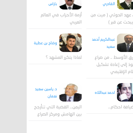
القادري
باراس
عهد الحوثي ( ميت من
أزمة الأحزاب في العالم
بحث عن قبر )
العربي
عبدالكريم أحمد
وضاح بن عطية
سعيد
لماذا يتكرر المشهد ؟
ق الأوسط .. من صراع
وذ إلى إعادة تشكيل
ام الإقليمي
د. ياسين سعيد
احمد عبداللاه
نعمان
يافة احكام…
اليمن… القضية التي تتأرجح
بين الهامش ومركز الصراع