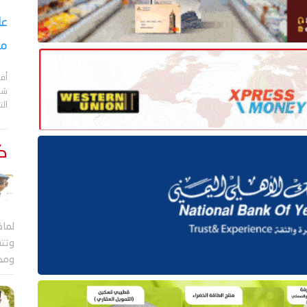
عا
مع
أف
الت
كت
لماذ
وتتس
ومج