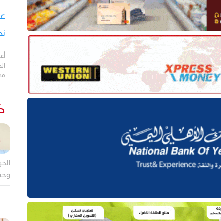
نج
أعل
مد
كت
الحو
وحق