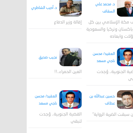
د. محمد علي
د. أديب الشاطري
السقاف
 مكة الإسلامي بين كل
إقالة وزير الدفاع
اكستان وتركيا والسعودية
لات وابعاده
العقيد/ محسن
نجيب صديق
ناجي مسعد
ية الجنوبية.. وُجدت
العين الحمراء..!!
قى
العقيد/ محسن
حسين عبدالله بن
ناجي مسعد
عطاف
القضية الجنوبية.. وُجدت
 سبقت الضربة الرواية"
لتبقى