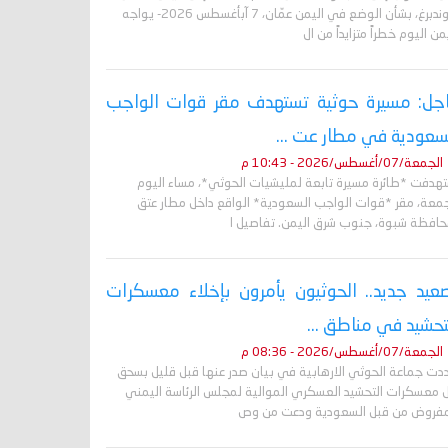
غروندبرغ، بشأن الوضع في اليمن عمّان، 7 آبأغسطس 2026- يواجه
من اليوم خطراً متزايداً من ال
جل: مسيرة حوثية تستهدف مقر قوات الواجب
سعودية في مطار عت ...
الجمعة/07/أغسطس/2026 - 10:43 م
تهدفت *طائرة مسيرة تابعة لمليشيات الحوثي*، مساء اليوم
جمعة، مقر *قوات الواجب السعودية* الواقع داخل مطار عتق
حافظة شبوة، جنوب شرق اليمن. تفاصيل ا
عيد جديد.. الحوثيون يأمرون بإخلاء معسكرات
تحشيد في مناطق ...
الجمعة/07/أغسطس/2026 - 08:36 م
دت جماعة الحوثي الارهابية في بيان صدر عنها قبل قليل بسحق
 معسكرات التحشيد العسكري الموالية لمجلس الرئاسة اليمني
مفروض من قبل السعودية ودعت من وص