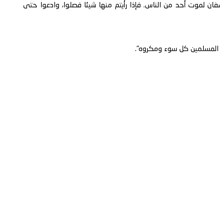
خسفان لموت أحد من الناس. فإذا رأيتم منها شيئا فصلوا، وادعوا حتى
اد المسلمين كل سوء ومكروه".