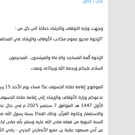
عدن / خاص
وجهت وزارة الاوقاف والارشاد خطابا الى كل من :
"الإخوة مديرو عموم مكاتب الأوقاف والإرشاد في المحاف
الإخوة أئمة المساجد والدعاة والمرشدون ، المحترمون
السلام عليكم ورحمة الله وبركاته، وبعد،،،
الموضوع: إقامة صلاة الخسوف غدًا مساء يوم الأحد 15 ربيع الأول 1447 هـ الموافق 7 سبتمبر 2025م.
الأول 1447 هـ الموا
والاستغفار وتلاوة القرآن، وذلك اقتداءً بسنة رسول ال
السنة النبوية من فعله صلى الله عليه وسلم بأنه صلى
عن أبي مسعود عقبة بن عمرو الأنصاري البدري - رضي الله