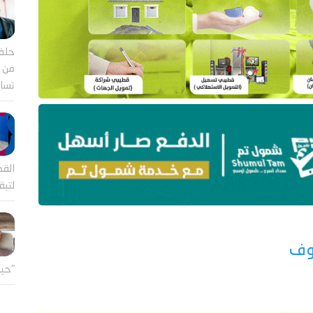
حلف
من ب
تساؤ
القض
لتب
سوف
"حين