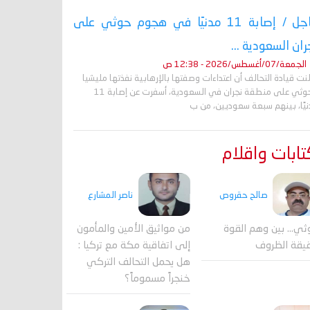
عاجل / إصابة 11 مدنيًا في هجوم حوثي على
ران السعودية ...
الجمعة/07/أغسطس/2026 - 12:38 ص
نت قيادة التحالف أن اعتداءات وصفتها بالإرهابية نفذتها مليشيا
الحوثي على منطقة نجران في السعودية، أسفرت عن إصابة 11
نيًا، بينهم سبعة سعوديين، من ب
ابات واقلام
صالح حقروص
ناصر المشارع
ثي... بين وهم القوة
من مواثيق الأمين والمأمون
يقة الظروف
إلى اتفاقية مكة مع تركيا :
هل يحمل التحالف التركي
خنجراً مسموماً؟