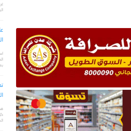
الي
عا
ال
اس
ال
بم
تص
ال
هد
كل
ال