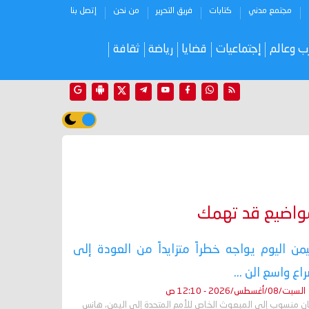
مجتمع مدني
كتابات
فريق التحرير
من نحن
إتصل بنا
ب وعالم
إجتماعيات
قضايا
رياضة
ثقافة
واضيع قد تهمك
يمن اليوم يواجه خطراً متزايداً من العودة إلى
اع واسع الن ...
السبت/08/أغسطس/2026 - 12:10 ص
ان منسوب إلى المبعوث الخاص للأمم المتحدة إلى اليمن، هانس