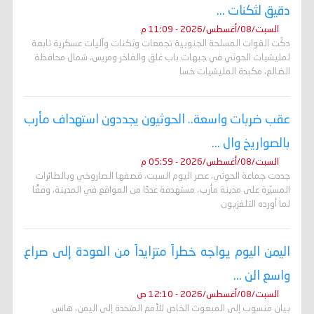
دقيق لثكنات ...
السبت/08/أغسطس/2026 - 11:09 م
دكّت القوات المسلحة الجنوبية تجمعات وثكنات وآليات عسكرية تابعة
لمليشيات الحوثي في جبهات باب غلق والفاخر ومريس، شمال محافظة
الضالع، مكبدة المليشيات خسا
عقب ضربات واسعة.. الحوثيون يجددون استهداف مأرب
بالصواريخ وال ...
السبت/08/أغسطس/2026 - 05:59 م
جددت جماعة الحوثي، عصر اليوم السبت، قصفها الصاروخي وبالطائرات
المسيّرة على مدينة مأرب، مستهدفة عددًا من المواقع في المدينة، وفقًا
لما أورده التلفزيون
اليمن اليوم يواجه خطراً متزايداً من العودة إلى صراع
واسع الن ...
السبت/08/أغسطس/2026 - 12:10 ص
بيان منسوب إلى المبعوث الخاص للأمم المتحدة إلى اليمن، هانس