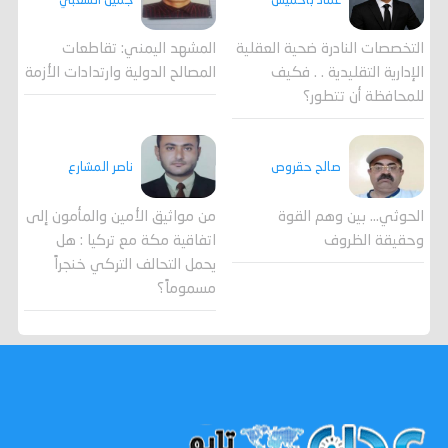
جميل الشعبي
عماد باحميش
المشهد اليمني: تقاطعات
التخصصات النادرة ضحية العقلية
المصالح الدولية وارتدادات الأزمة
الإدارية التقليدية . . فكيف
للمحافظة أن تتطور؟
صالح حقروص
ناصر المشارع
الحوثي... بين وهم القوة
من مواثيق الأمين والمأمون إلى
وحقيقة الظروف
اتفاقية مكة مع تركيا : هل
يحمل التحالف التركي خنجراً
مسموماً؟