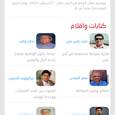
غروندبرغ، بشأن الوضع في اليمن عمّان، 7 آبأغسطس 2026- يواجه اليمن
اليوم خطراً متزايداً من ال
كتابات واقلام
عارف ناجي علي
صالح شائف
فكرة لشراكة مجتمعية من أجل
عندما تكون الوطنية مصدرا
عدن
لراحة البال والضمير
فضل الجعدي
عبدالرؤوف الحنشي
الضالع وكسر المعادلة
الجنوب بين تعدد المسارات
ووحدة الهدف