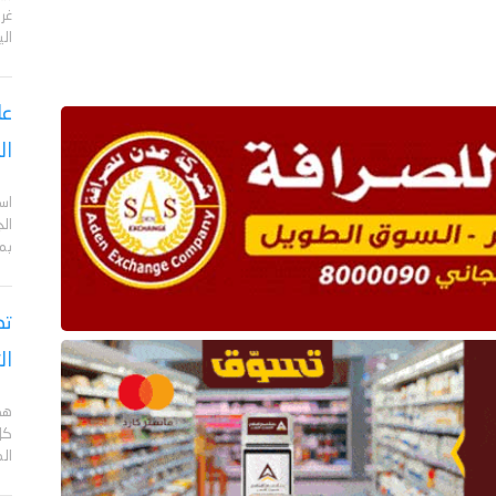
الي
عا
ال
اس
ال
بم
تص
ال
هد
كل
ال