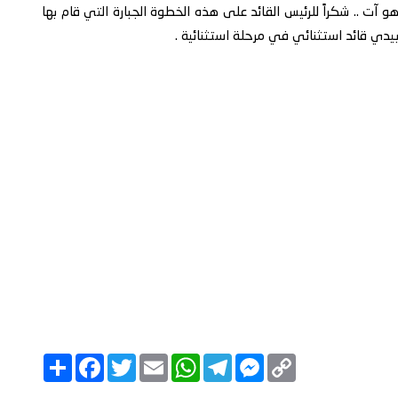
و آت .. شكراً للرئيس القائد على هذه الخطوة الجبارة التي قام بها
بيدي قائد استثنائي في مرحلة استثنائية .
C
M
T
W
E
T
F
ا
o
e
e
h
m
w
a
ن
p
s
l
a
a
i
c
ش