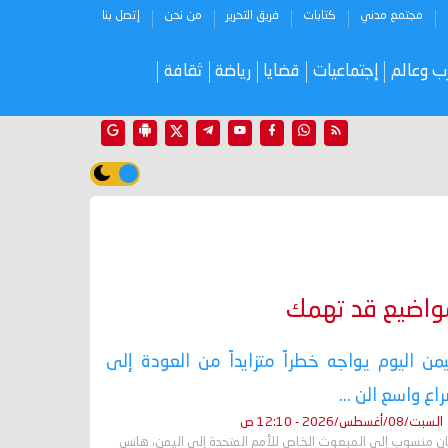
مجتمع مدني
كتابات
فريق التحرير
من نحن
إتصل بنا
ب وعالم
إجتماعيات
قضايا
رياضة
ثقافة
واضيع قد تهمك
يمن اليوم يواجه خطراً متزايداً من العودة إلى
اع واسع الن ...
السبت/08/أغسطس/2026 - 12:10 ص
ان منسوب إلى المبعوث الخاص للأمم المتحدة إلى اليمن، هانس