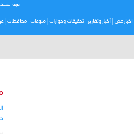
صرف العملات
اخبار عدن
أخبار وتقارير
تحقيقات وحوارات
منوعات
محافظات
عر
م
ال
صر
بي