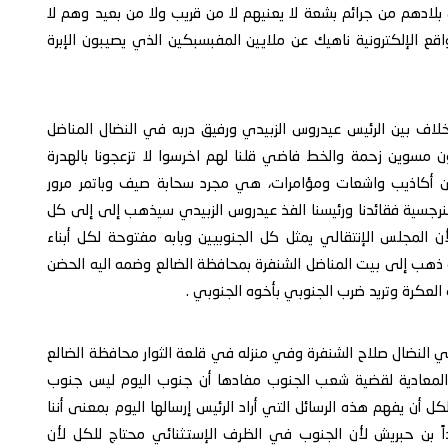
ادهم من جرائم بشعة لا يعنيهم لا من قريب ولا من بعيد وهم لا
ع الإلكترونية ناهيك عن ملايين المفبسبكين الذي يصيبون الإبرة
 خلاف بين الرئيس عيدروس الزبيدي ورفيق دربه في النضال المناضل
ن مسوين زحمة والخط فاضي قلنا لهم اخرسوا لا تزعجونا بالهدرة
 أكاذيب واشعات ومؤامرات، هي مجرد سحابة صيف وباتمر مرور
 النرجسية فقائدنا ورئيسنا الفذ عيدروس الزبيدي سيذهب إلى إلى كل
المجلس الإنتقالي يمثل كل الجنوبيين وبابه مفتوحة لكل أبناء
 ذهب إلى بيت المناضل الشنفرة بمحافظة الضالع وضمه اليه الحضن
لعكرة وتريد ضرب الجنوبي بأخوه الجنوبي .
 في النضال صلاح الشنفرة وفي منزله في قلعة الثوار محافظة الضالع
 المعادية لقضية شعب الجنوب مفادها أن جنوب اليوم ليس جنوب
ولا جنوب ماقبل عام ٢٠١٥م ،وعلى الكل أن يفهم هذه الرسائل التي أراد الرئيس إرسالها اليوم بمعنى أننا
 بن حبريش لأن الجنوب في الظرف الإستثنائي محتاج للكل لأن