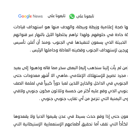
تابعونا على
تابعونا على
بها ضجة إعلامية وزيطة وبيطة، والهدف منها هو استهداف قيادات
 حادة في حلوقهم ،ولهذا تراهم يخلطوا الليل بالنهار عبر قنواتهم
الخبيثة الذي يسعون لتنفيذها في الجنوب ،ومنذ أن أعلن تأسيس
رجين لإستهداف الجنوب وقضيته العادلة وحاملها الرئيس .
 (من لم يأت إلينا سنذهب إليه) البعض سخر مما قاله وذهبوا إلى بعيد
ك مجرد تصريح للإستهلاك الإعلامي ،ماهي الا أشهر معدودات حتى
الجنوبي في الداخل والخارج اللذين لعبا دوراً كبيراً في لملمة الصف
جنوبي الذي وقع عليه أكثر من خمسة وثلاثون مكون جنوبي ولاقي
القوى اليمنية التي تنزعج من أي تقارب جنوبي جنوبي .
وقعون حتى إذا وقع حدث بسيط في عدن يقيموا الدنيا ولا يقعدوها
الكأدأ التي تقف أما تحقيق أطماعهم الإستعمارية الإستيطانية التي