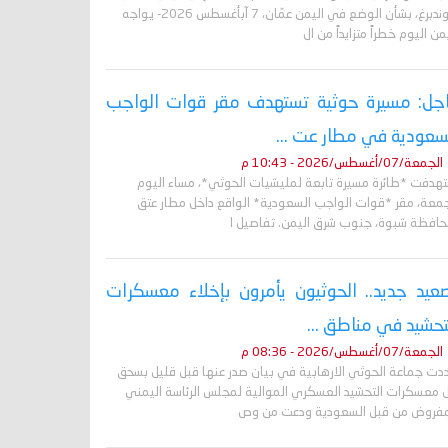
غروندبرغ، بشأن الوضع في اليمن عمّان، 7 آبأغسطس 2026- يواجه
من اليوم خطراً متزايداً من ال
جل: مسيرة حوثية تستهدف مقر قوات الواجب
سعودية في مطار عت ...
الجمعة/07/أغسطس/2026 - 10:43 م
تهدفت *طائرة مسيرة تابعة لمليشيات الحوثي*، مساء اليوم
جمعة، مقر *قوات الواجب السعودية* الواقع داخل مطار عتق
حافظة شبوة، جنوب شرق اليمن. تفاصيل ا
عيد جديد.. الحوثيون يأمرون بإخلاء معسكرات
تحشيد في مناطق ...
الجمعة/07/أغسطس/2026 - 08:36 م
دت جماعة الحوثي الارهابية في بيان صدر عنها قبل قليل بسحق
 معسكرات التحشيد العسكري الموالية لمجلس الرئاسة اليمني
مفروض من قبل السعودية ودعت من وص