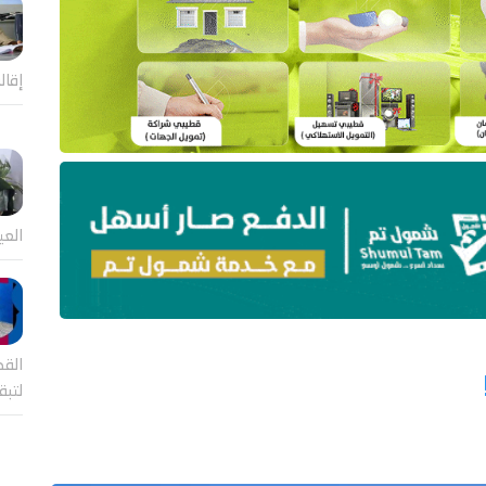
إقال
العي
القض
لتب