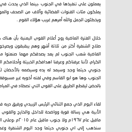
يعملون على تنفيذها في الجنوب ،بينما الذي يحدث في بل
يملكون مئات القنوات الفضائية وآلاف من الصحف والمواق
ويخطئون الجمل والله أمرهم غريب هؤلاء القوم .
خلال الفترة الماضية روج أعلام القوى اليمنية بأن هناك
صلاح الشنفرة أكثر من ثلاثة أشهر وهم يبقبقون ويصرخو
الفاضية شعب الجنوب لم يعد يصدقكم مهما صنعتوا من
الكرام، لأننا عرفناكم وعرفنا اهدافكم الخبيثة وأحلامكم
جنوبي حيثما وجد وسيمد له يده وسيضمه بالأحضان لأن 
الجنوب ،وها هو ابو القاسم وفي لفته أخويه غير مسبوقة
بالحضن ليقطع الطريق على القوى التي تصطاد في المياه ا
لقاء اليوم الذي جمع الثنائي الرئيس الزبيدي ورفيق دربه
الأبية هي رسالة قوية وواضحة للداخل والخارج والقوى
ماقبل عام ١٩٦٧م 
سنذهب إلى اي جنوبي حيثما وجد اليوم الشنفرة وغداً