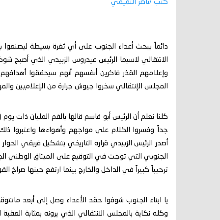
كتب /ناصر التميمي
دائماً يبحث أعداء الجنوب على أي ثغرة بسيطة ليصنعوا 
الانتقالي لاسيما الرئيس عيدروس الزبيدي الذي أصبح شوكة
وإعلامهم القذر فاكرين أنفسهم أنهم سيحققوا أهدافهم 
المجلس الإنتقالي سخروا جيوش جرارة من الإعلاميين والمه
كلنا نعلم أن الرئيس أبو قاسم قالها بالفم المليان ذات يوم
جداً وفسروا الكلام على مواجهم وأهواءها واعتبروا ذل
أصدر الرئيس الزبيدي قراره التاريخي بتشكيل فريقي الحوار 
الجنوبي التي توجت في التوقيع على الميثاق الوطني ال
ترحيباً كبيراً في الداخل والخارج بينما ارتفع حينها صراخ 
يا ابناء الجنوب شوفوا حقد الأعداء وصل إلى أبعد ماتت
وكله نكاية بالمجلس الانتقالي الذي يرونه بمثابة العقبة 