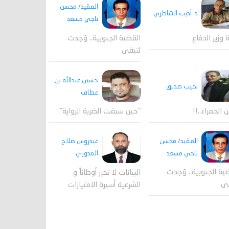
العقيد/ محسن
د. أديب الشاطري
ناجي مسعد
القضية الجنوبية.. وُجدت
ة وزير الدفاع
لتبقى
حسين عبدالله بن
نجيب صديق
عطاف
ن الحمراء..!!
"حين سبقت الضربة الرواية"
العقيد/ محسن
عيدروس صلاح
ناجي مسعد
المدوري
ية الجنوبية.. وُجدت
البيانات لا تحرر أوطاناً و
قى
الشرعية أسيرة الامتيازات