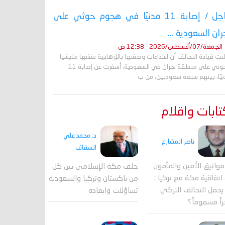
عاجل / إصابة 11 مدنيًا في هجوم حوثي على
ران السعودية ...
الجمعة/07/أغسطس/2026 - 12:38 ص
نت قيادة التحالف أن اعتداءات وصفتها بالإرهابية نفذتها مليشيا
الحوثي على منطقة نجران في السعودية، أسفرت عن إصابة 11
نيًا، بينهم سبعة سعوديين، من ب
ابات واقلام
د. محمد علي
ناصر المشارع
السقاف
واثيق الأمين والمأمون
حلف مكة الإسلامي بين كل
اتفاقية مكة مع تركيا :
من باكستان وتركيا والسعودية
حمل التحالف التركي
تساؤلات وابعاده
اً مسموماً؟