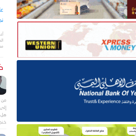
نج
أعل
مد
كت
من م
إلى 
هل ي
خنجر