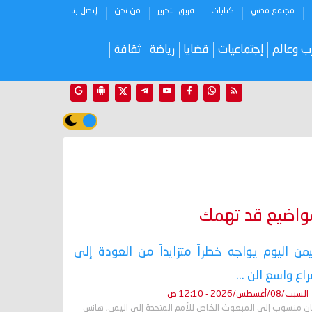
مجتمع مدني
كتابات
فريق التحرير
من نحن
إتصل بنا
ب وعالم
إجتماعيات
قضايا
رياضة
ثقافة
واضيع قد تهمك
يمن اليوم يواجه خطراً متزايداً من العودة إلى
اع واسع الن ...
السبت/08/أغسطس/2026 - 12:10 ص
ان منسوب إلى المبعوث الخاص للأمم المتحدة إلى اليمن، هانس