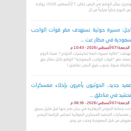
غروندبرغ، بشأن الوضع في اليمن عمّان، 7 آبأغسطس 2026- يواجه
من اليوم خطراً متزايداً من ال
جل: مسيرة حوثية تستهدف مقر قوات الواجب
سعودية في مطار عت ...
الجمعة/07/أغسطس/2026 - 10:43 م
تهدفت *طائرة مسيرة تابعة لمليشيات الحوثي*، مساء اليوم
جمعة، مقر *قوات الواجب السعودية* الواقع داخل مطار عتق
حافظة شبوة، جنوب شرق اليمن. تفاصيل ا
عيد جديد.. الحوثيون يأمرون بإخلاء معسكرات
تحشيد في مناطق ...
الجمعة/07/أغسطس/2026 - 08:36 م
دت جماعة الحوثي الارهابية في بيان صدر عنها قبل قليل بسحق
 معسكرات التحشيد العسكري الموالية لمجلس الرئاسة اليمني
مفروض من قبل السعودية ودعت من وص