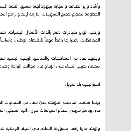
وأشاد وزير الصناعة والتجارة بجهود لجنة تنسيق القمة النس
الحكومة لتقديم جميع التسهيلات اللازمة لإنجاح برامج التم
ورحب الوزير بمبادرات دعم رائدات الأعمال اليمنيات، م
المحافظات، باعتبارها رافداً مهماً للاقتصاد الوطني وأساساً 
ويشهد عدد من المحافظات والمناطق الريفية اليمنية تنفيذ
تتضمن تدريب النساء على الإنتاج في مجالات الزراعة وصناعة
استراتيجية بلا تمويل
بينما تستعد العاصمة المؤقتة عدن لعدد من الفعاليات ا
في برنامج تدريبي لصنّاع السياسات حول «آلية التمكين الاقتصادي للمرأة لعام 2025»
وتؤكد ماريا راشد، مسؤولة الإعلام في اللجنة الوطنية لل