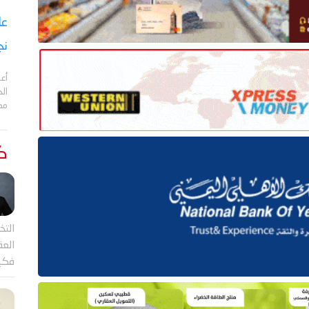
نج
أعل
مد
كت
التخ
العقل
فكي