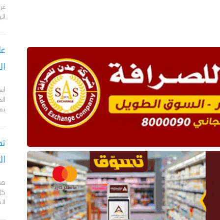
الي
عا
ال
اس
ال
بم
تص
ال
هد
كل
ال