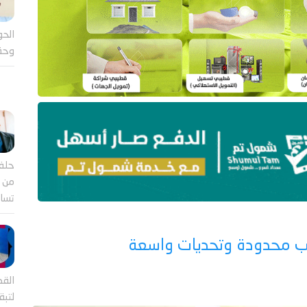
الحو
وحق
حلف
من ب
تساؤ
سب محدودة وتحديات واسعة
القض
لتب