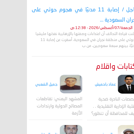
عاجل / إصابة 11 مدنيًا في هجوم حوثي على
ران السعودية ...
الجمعة/07/أغسطس/2026 - 12:38 ص
نت قيادة التحالف أن اعتداءات وصفتها بالإرهابية نفذتها مليشيا
الحوثي على منطقة نجران في السعودية، أسفرت عن إصابة 11
نيًا، بينهم سبعة سعوديين، من ب
ابات واقلام
جميل الشعبي
عماد باحميش
المشهد اليمني: تقاطعات
صصات النادرة ضحية
المصالح الدولية وارتدادات
ية الإدارية التقليدية . .
الأزمة
ف للمحافظة أن تتطور؟