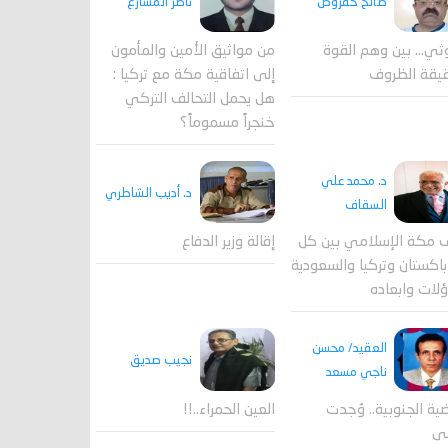
صالح حقروص
ناصر المشارع
ثي... بين وهم القوة
من مواثيق الأمين والمأمون
يقة الظروف
إلى اتفاقية مكة مع تركيا :
هل يحمل التحالف التركي
خنجراً مسموماً؟
د. محمد علي
د. أديب الشاطري
السقاف
 مكة الإسلامي بين كل
إقالة وزير الدفاع
اكستان وتركيا والسعودية
لات وابعاده
العقيد/ محسن
نجيب صديق
ناجي مسعد
ية الجنوبية.. وُجدت
العين الحمراء..!!
قى