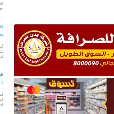
مد
بي
هج
أع
خا
اس
هل
از
لح
لحج
اهم