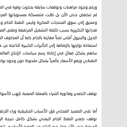
​ورغم وجود مراهنات وتوقعات سابقة بحدوث وفرة في المعر
لم تنخفض حتى الآن بل ظلت متمسكة بمستوياتها المرتفع
وعميق إلى سوق المنتجات المكررة وليس النفط الخام 
قدراتها التكريرية بسبب كلفة التشغيل المرتفعة ونقص الم
الديزل والبترول أغلى ثمناً مقارنة بالخام كما أن المخاوف
استعادة توازنها بالإضافة إلى التأثيرات الكبيرة الناتجة عن
ساهم بشكل فعال في إعادة رسم سياسات الإنتاج العالم
النفطي ورفع الأسعار عالمياً بشكل ملحوظ دون وجود بوادر 
​توقف التصدير وفاتورة الشراء بالعملة الصعبة تلهب الأسوا
​أما على الصعيد المحلي فإن الأسباب الحقيقية وراء الارت
توقف تصدير النفط الخام اليمني بشكل كامل نتيجة اله
الحيوية حتى الآن مما حرم البلاد من المورد الأساسي لتو