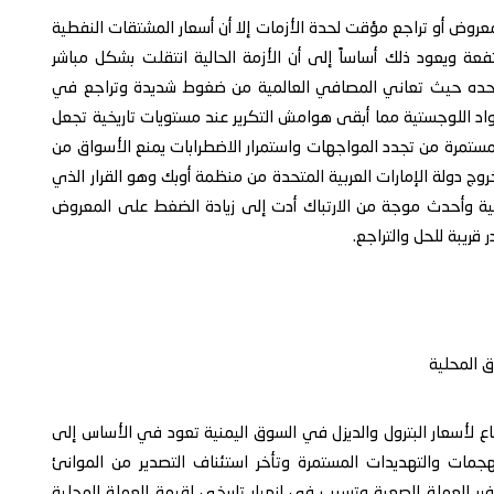
وض أو تراجع مؤقت لحدة الأزمات إلا أن أسعار المشتقات النفطية
ة ويعود ذلك أساساً إلى أن الأزمة الحالية انتقلت بشكل مباشر
وحده حيث تعاني المصافي العالمية من ضغوط شديدة وتراجع في
واد اللوجستية مما أبقى هوامش التكرير عند مستويات تاريخية تجعل
 المستمرة من تجدد المواجهات واستمرار الاضطرابات يمنع الأسواق من
 خروج دولة الإمارات العربية المتحدة من منظمة أوبك وهو القرار الذي
ية وأحدث موجة من الارتباك أدت إلى زيادة الضغط على المعروض
قريبة للحل والتراجع.
ق المحلية
فاع لأسعار البترول والديزل في السوق اليمنية تعود في الأساس إلى
جمات والتهديدات المستمرة وتأخر استئناف التصدير من الموانئ
فير العملة الصعبة وتسبب في انهيار تاريخي لقيمة العملة المحلية