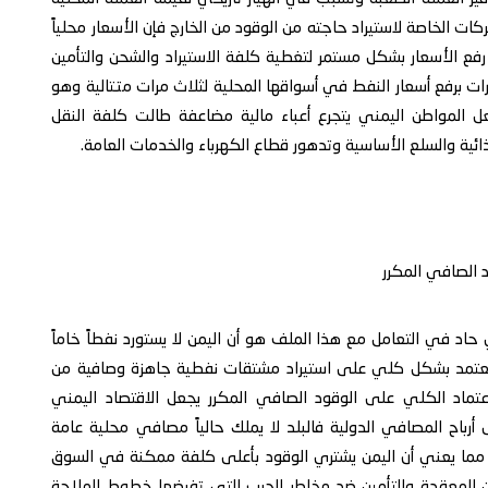
ركات الخاصة لاستيراد حاجته من الوقود من الخارج فإن الأسعار محلياً
لى رفع الأسعار بشكل مستمر لتغطية كلفة الاستيراد والشحن والتأمين
ت برفع أسعار النفط في أسواقها المحلية لثلاث مرات متتالية وهو
عل المواطن اليمني يتجرع أعباء مالية مضاعفة طالت كلفة النقل
ئية والسلع الأساسية وتدهور قطاع الكهرباء والخدمات العامة.
 الصافي المكرر
د في التعامل مع هذا الملف هو أن اليمن لا يستورد نفطاً خاماً
بل يعتمد بشكل كلي على استيراد مشتقات نفطية جاهزة وصافية من
اعتماد الكلي على الوقود الصافي المكرر يجعل الاقتصاد اليمني
أرباح المصافي الدولية فالبلد لا يملك حالياً مصافي محلية عامة
 مما يعني أن اليمن يشتري الوقود بأعلى كلفة ممكنة في السوق
ن المعقدة والتأمين ضد مخاطر الحرب التي تفرضها خطوط الملاحة