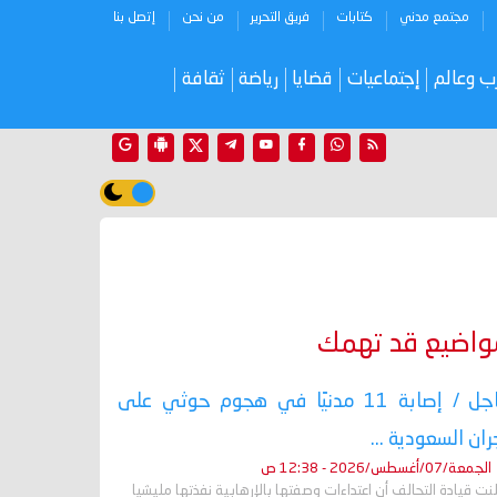
مجتمع مدني
كتابات
فريق التحرير
من نحن
إتصل بنا
ب وعالم
إجتماعيات
قضايا
رياضة
ثقافة
واضيع قد تهمك
عاجل / إصابة 11 مدنيًا في هجوم حوثي على
ران السعودية ...
الجمعة/07/أغسطس/2026 - 12:38 ص
نت قيادة التحالف أن اعتداءات وصفتها بالإرهابية نفذتها مليشيا