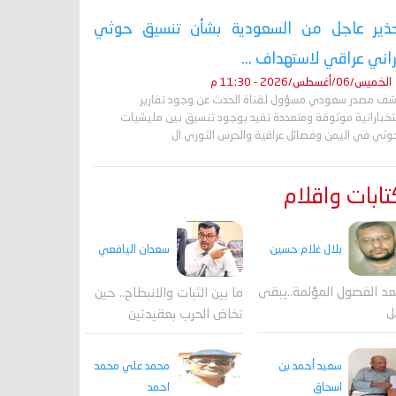
ذير عاجل من السعودية بشأن تنسيق حوثي
راني عراقي لاستهداف ...
الخميس/06/أغسطس/2026 - 11:30 م
ف مصدر سعودي مسؤول لقناة الحدث عن وجود تقارير
تخباراتية موثوقة ومتعددة تفيد بوجود تنسيق بين مليشيات
حوثي في اليمن وفصائل عراقية والحرس الثوري ال
ابات واقلام
بلال غلام حسين
سعدان اليافعي
عد الفصول المؤلمة..يبقى
ما بين الثبات والانبطاح.. حين
ل
تخاض الحرب بعقيدتين
محمد علي محمد
سعيد أحمد بن
احمد
اسحاق