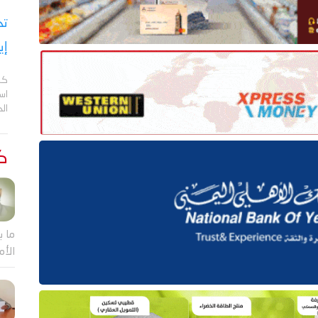
تح
إي
كش
اس
ال
كت
ما ب
الأم