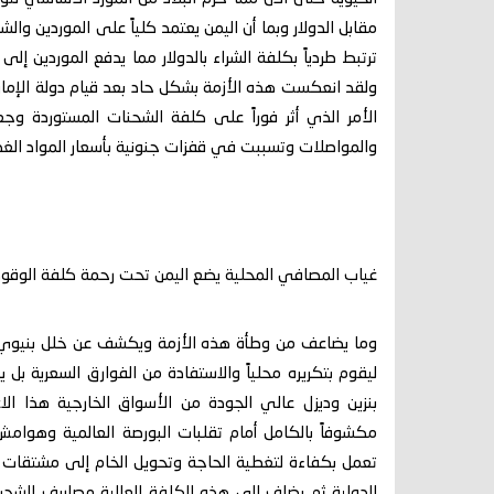
مقابل الدولار وبما أن اليمن يعتمد كلياً على الموردين والش
ترتبط طردياً بكلفة الشراء بالدولار مما يدفع الموردين إ
ولقد انعكست هذه الأزمة بشكل حاد بعد قيام دولة الإمارا
الأمر الذي أثر فوراً على كلفة الشحنات المستوردة وج
والمواصلات وتسببت في قفزات جنونية بأسعار المواد الغذا
​غياب المصافي المحلية يضع اليمن تحت رحمة كلفة الوقود
​وما يضاعف من وطأة هذه الأزمة ويكشف عن خلل بنيوي حا
ليقوم بتكريره محلياً والاستفادة من الفوارق السعرية 
بنزين وديزل عالي الجودة من الأسواق الخارجية هذا ال
مكشوفاً بالكامل أمام تقلبات البورصة العالمية وهوامش 
تعمل بكفاءة لتغطية الحاجة وتحويل الخام إلى مشتقات
الدولية ثم يضاف إلى هذه الكلفة العالية مصاريف الشح