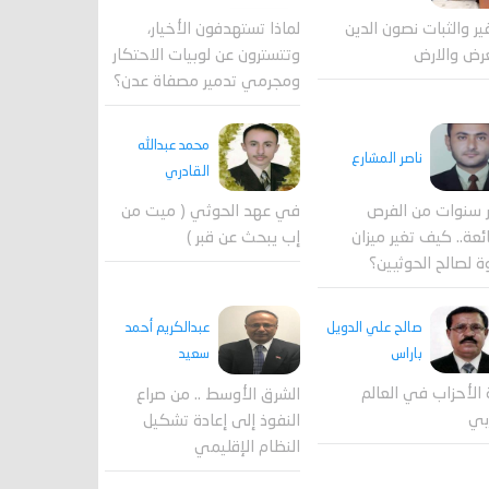
لماذا تستهدفون الأخيار،
فير والثبات نصون الدين
وتتسترون عن لوبيات الاحتكار
رض والارض
ومجرمي تدمير مصفاة عدن؟
محمد عبدالله
ناصر المشارع
القادري
 سنوات من الفرص
في عهد الحوثي ( ميت من
ئعة.. كيف تغير ميزان
إب يبحث عن قبر )
ة لصالح الحوثيين؟
صالح علي الدويل
عبدالكريم أحمد
باراس
سعيد
 الأحزاب في العالم
الشرق الأوسط .. من صراع
بي
النفوذ إلى إعادة تشكيل
النظام الإقليمي