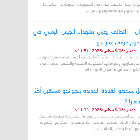
الحوثي على منطقة نجران في السعودية، أسفرت عن إصابة 11
نيًا، بينهم سبعة سعوديين، من ب
ان - التحالف يعزي بشهداء الجيش اليمني في
وم حوثي بمأرب و ...
الخميس/06/أغسطس/2026 - 11:51 م
ربت قيادة القوات المشتركة للتحالف لدعم الشرعية في اليمن عن
لص تعازيها ومواساتها للحكومة اليمنية والشعب اليمني، في
تشهاد عدد من منتسبي القوات الم
 ستخطو القيادة الجديدة بلحج نحو مستقبل أكثر
دهارا ؟ ...
الخميس/06/أغسطس/2026 - 11:33 م
ج.. مشاريع تنموية واعدة في عدد من المديريات شهدت محافظة
 خلال الايام القليلة الماضية افتتاح عدد من المشاريع التنموية
ها فيما يتعلق بالجانب الت