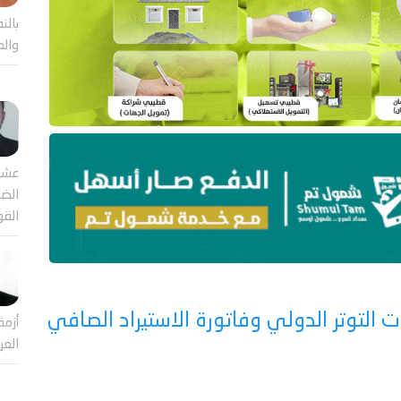
بالن
والع
عشر
الضا
القو
التوتر الدولي وفاتورة الاستيراد الصافي
أزمة
العر