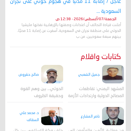
عاجل / إصابة 11 مدنيًا في هجوم حوثي على نجران
السعودية ...
الجمعة/07/أغسطس/2026 - 12:38 ص
أعلنت قيادة التحالف أن اعتداءات وصفتها بالإرهابية نفذتها مليشيا
الحوثي على منطقة نجران في السعودية، أسفرت عن إصابة 11 مدنيًا،
بينهم سبعة سعوديين، من ب
كتابات واقلام
جميل الشعبي
صالح حقروص
المشهد اليمني: تقاطعات
الحوثي... بين وهم القوة
المصالح الدولية وارتدادات الأزمة
وحقيقة الظروف
د. محمد علي
ناصر المشارع
السقاف
من مواثيق الأمين والمأمون إلى
حلف مكة الإسلامي بين كل