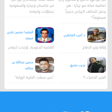
اتفاقية مكة مع تركيا : هل
من باكستان وتركيا والسعودية
يحمل التحالف التركي خنجراً
تساؤلات وابعاده
مسموماً؟
العقيد/ محسن ناجي
د. أديب الشاطري
مسعد
القضية الجنوبية.. وُجدت لتبقى
إقالة وزير الدفاع
حسين عبدالله بن
نجيب صديق
عطاف
العين الحمراء..!!
"حين سبقت الضربة الرواية"