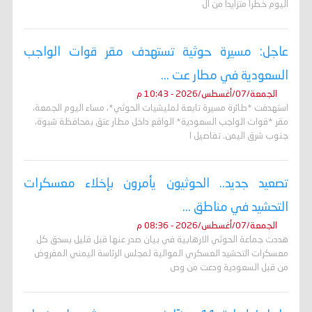
اليوم خطراً متزايداً من ال
عاجل: مسيرة حوثية تستهدف مقر قوات الواجب
السعودية في مطار عت ...
الجمعة/07/أغسطس/2026 - 10:43 م
استهدفت *طائرة مسيرة تابعة لمليشيات الحوثي*، مساء اليوم الجمعة،
مقر *قوات الواجب السعودية* الواقع داخل مطار عتق بمحافظة شبوة،
جنوب شرق اليمن. تفاصيل ا
تصعيد جديد.. الحوثيون يأمرون بإخلاء معسكرات
التحشيد في مناطق ...
الجمعة/07/أغسطس/2026 - 08:36 م
هددت جماعة الحوثي الارهابية في بيان صدر عنها قبل قليل بسحق كل
معسكرات التحشيد العسكري الموالية لمجلس الرئاسة اليمني المفروض
من قبل السعودية ودعت من وص