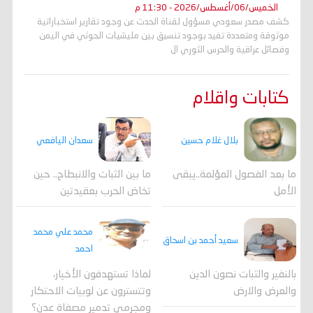
الخميس/06/أغسطس/2026 - 11:30 م
كشف مصدر سعودي مسؤول لقناة الحدث عن وجود تقارير استخباراتية
موثوقة ومتعددة تفيد بوجود تنسيق بين مليشيات الحوثي في اليمن
وفصائل عراقية والحرس الثوري ال
كتابات واقلام
بلال غلام حسين
سعدان اليافعي
ما بعد الفصول المؤلمة..يبقى
ما بين الثبات والانبطاح.. حين
الأمل
تخاض الحرب بعقيدتين
محمد علي محمد
سعيد أحمد بن اسحاق
احمد
لماذا تستهدفون الأخيار،
بالنفير والثبات نصون الدين
وتتسترون عن لوبيات الاحتكار
والعرض والارض
ومجرمي تدمير مصفاة عدن؟