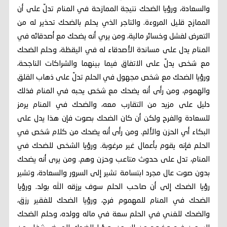
والسعادة، ورؤيا الضحك نتيجة الممازحة في المنام تدلّ على أن
الممازح قليل المروءة. والتاجر الذي يحلم بالضحك تحذير له من
التعرض لفشل وخسائر مالية، ومن يري أنه يضحك مع أصدقائه في
المنام يدل على مساندة الأصدقاء له في اليقظة، وحلم الضحك
مع شخص يدلّ على الاتفاق فيما بينهما والشراكات الناجحة،
ورؤيا الضحك مع شخص مجهول في الحلم تدلّ على ذهاب القلق
والهموم، ومن رأى أنه يضحك مع شخص يحبه في المنام فذلك
دليل على مزيد من التقارب معه، والضحك في المنام يرمز
للسعادة والفرح ولكن أن كان الضحك بصوت فإن هذا يدل على
البكاء أي الحزن والألم. ومن رأى أنه يضحك من كلام شخص في
الحلم فإنه يقوم بأعمال غير مرغوبة. ورؤيا الشخص للضحك في
المنام، تدل على حدوث متاعب وحزن وهم. ومن يرى أنه يضحك
بدون صوت عال مجرد ابتسامة تشير إلى السرور والسعادة، وتشير
رؤيا الضحك إلى أن صاحب الحلم سوف يرزقه الله بولد. ورؤيا
الضحك في المنام للمهموم فرج، ورؤيا الضحك للفقير رزق،
والضحك للغني في الحلم سعة في ماله وولده، وحلم الضحك