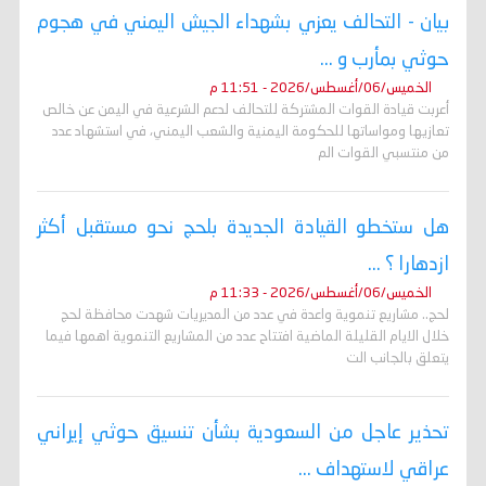
بيان - التحالف يعزي بشهداء الجيش اليمني في هجوم
حوثي بمأرب و ...
الخميس/06/أغسطس/2026 - 11:51 م
أعربت قيادة القوات المشتركة للتحالف لدعم الشرعية في اليمن عن خالص
تعازيها ومواساتها للحكومة اليمنية والشعب اليمني، في استشهاد عدد
من منتسبي القوات الم
هل ستخطو القيادة الجديدة بلحج نحو مستقبل أكثر
ازدهارا ؟ ...
الخميس/06/أغسطس/2026 - 11:33 م
لحج.. مشاريع تنموية واعدة في عدد من المديريات شهدت محافظة لحج
خلال الايام القليلة الماضية افتتاح عدد من المشاريع التنموية اهمها فيما
يتعلق بالجانب الت
تحذير عاجل من السعودية بشأن تنسيق حوثي إيراني
عراقي لاستهداف ...