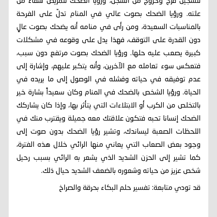
للسجين فرج وخروج من السجن، ورؤيا الضحك للمريض شفاء من
علته. ورؤيا الضحك بصوت عالي في المنام تدلّ على الفرحة
بالمناسبات السعيدة، ومن رأى في منامه أنه يضحك بصوت عالٍ
دون القدرة على التوقف، فهذا يدل على وقوعه في مشكلات
كبيرة يصعب عليه حلها. ورؤيا الضحك بصوت مرتفع دون سبب،
فتعكس سوء تعامله مع الآخرين، وأنه يتكبر عليهم، وإشارة إلى
عدم توفيقه في حياته وفشله في الوصول إلى ما يريده في
الحياة. ورؤيا الشخص بالضحك في المنام وكان سعيداً بشارة خير
بالتخلص من الكرب أو الابتلاءات التي يتأثر بها، وإذا كان يشاركك
الضحك إنسانا تحبه فتكون علاقتك معه جميلة ويقترب منك في
اللحظات الصعبة ليساندك، وتشير رؤيا الضحك بدون صوت إلى
وجود بعض الصعاب التي يعاني منها الرائي خلال هذه الفترة،
كما تشير إلى الحزن الشديد الذي يشعر به الرائي بسبب رحيل
شخص عزيز من حياته وشعوره بالضعف الشديد حيال ذلك.
قد تودي متابعة: تفسير حلم البكاء بحرقة والصراخ