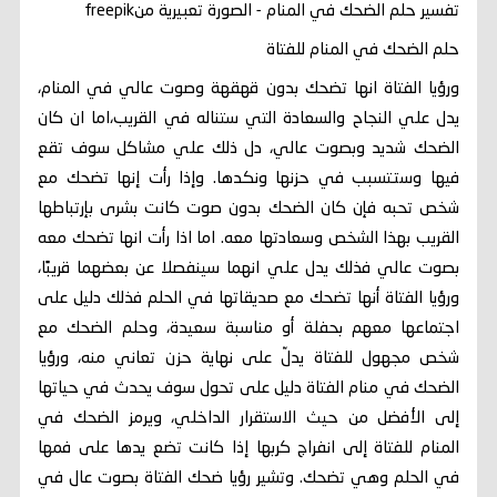
تفسير حلم الضحك في المنام - الصورة تعبيرية منfreepik
حلم الضحك في المنام للفتاة
ورؤيا الفتاة انها تضحك بدون قهقهة وصوت عالي في المنام،
يدل علي النجاح والسعادة التي ستناله في القريب،اما ان كان
الضحك شديد وبصوت عالي، دل ذلك علي مشاكل سوف تقع
فيها وستتسبب في حزنها ونكدها. وإذا رأت إنها تضحك مع
شخص تحبه فإن كان الضحك بدون صوت كانت بشرى بإرتباطها
القريب بهذا الشخص وسعادتها معه. اما اذا رأت انها تضحك معه
بصوت عالي فذلك يدل علي انهما سينفصلا عن بعضهما قريبًا،
ورؤيا الفتاة أنها تضحك مع صديقاتها في الحلم فذلك دليل على
اجتماعها معهم بحفلة أو مناسبة سعيدة، وحلم الضحك مع
شخص مجهول للفتاة يدلّ على نهاية حزن تعاني منه، ورؤيا
الضحك في منام الفتاة دليل على تحول سوف يحدث في حياتها
إلى الأفضل من حيث الاستقرار الداخلي، ويرمز الضحك في
المنام للفتاة إلى انفراج كربها إذا كانت تضع يدها على فمها
في الحلم وهي تضحك. وتشير رؤيا ضحك الفتاة بصوت عال في