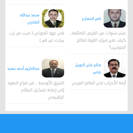
محمد عبدالله
ناصر المشارع
القادري
عشر سنوات من الفرص الضائعة..
في عهد الحوثي ( ميت من إب
كيف تغير ميزان القوة لصالح
يبحث عن قبر )
الحوثيين؟
صالح علي الدويل
عبدالكريم أحمد سعيد
باراس
أزمة الأحزاب في العالم العربي
الشرق الأوسط .. من صراع النفوذ
إلى إعادة تشكيل النظام
الإقليمي