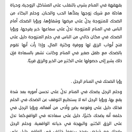
بقهقهة في المنام بشرى بالتغلب على المشاكل الزوجية، وحياة
هادئة مع شريك زوجها يملأها الحب والحنان. وحلم البكاء من
الضحك للمتزوجة يدلّ على مرضها وشفاؤها، ورؤيا الضحك أمام
الناس في المنام للمتزوجة تدلّ على سماعها خبر يفرحها، ورؤيا
الضحك في مكان خالي من الناس في حلم المتزوجة دليل على
فتح أبواب الرزق لها ووفرة وكثرة المال. وإذا رأت أنها تقوم
بالضحك مع طفل صغير في المنام وكانت تشعر بالسعادة فإن
ذلك يشير إلى حصولها على الكثير من الخير والرزق قريبًا.
رؤيا الضحك في المنام الرجل .
وحلم الرجل يضحك في المنام تدلّ على تحسن أموره بعد شدة
يقع بها، ورؤيا الرجل انه لا يستطيع التوقف عن الضحك في الحلم
فذلك دليل على وقوعه بضرر وأذى من أفعاله، ورؤيا الرجل في
حلمه أنه يضحك كثيرًا، دليل على سعادته في الواقع.كما تدل
على الرزق الكثير، والبهجة في حياته الواقعية. وحلم الرجل
يضحك مع شخص يوجد بينهما خلاف في الواقع. دليل على