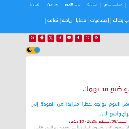
مجتمع مدني
كتابات
فريق التحرير
من نحن
إتصل بنا
ب وعالم
إجتماعيات
قضايا
رياضة
ثقافة
واضيع قد تهمك
يمن اليوم يواجه خطراً متزايداً من العودة إلى
اع واسع الن ...
السبت/08/أغسطس/2026 - 12:10 ص
ان منسوب إلى المبعوث الخاص للأمم المتحدة إلى اليمن، هانس