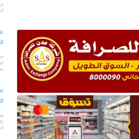
الي
عا
ال
اس
ال
بم
تص
ال
هد
كل
ال