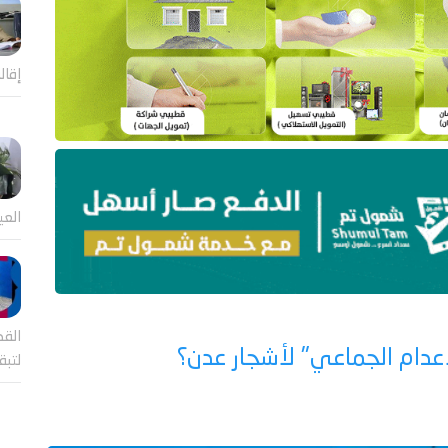
إقال
العي
القض
إعدام الجماعي" لأشجار عدن؟
لتب