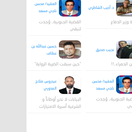
العقيد/ محسن
د. أديب الشاطري
ناجي مسعد
القضية الجنوبية.. وُجدت
ة وزير الدفاع
لتبقى
حسين عبدالله بن
نجيب صديق
عطاف
ن الحمراء..!!
"حين سبقت الضربة الرواية"
العقيد/ محسن
عيدروس صلاح
ناجي مسعد
المدوري
ية الجنوبية.. وُجدت
البيانات لا تحرر أوطاناً و
قى
الشرعية أسيرة الامتيازات