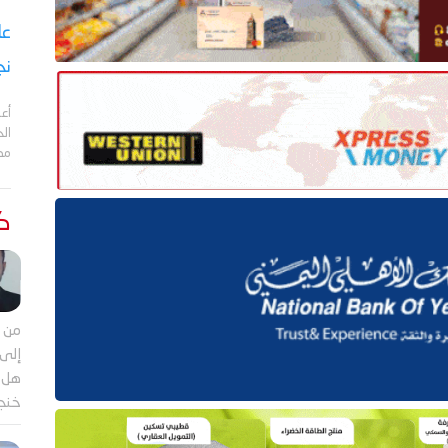
نج
أعل
مد
كت
من م
إلى 
هل ي
خنجر