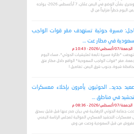
غروندبرغ، بشأن الوضع في اليمن عمّان، 7 آبأغسطس 2026- يواجه
من اليوم خطراً متزايداً من ال
جل: مسيرة حوثية تستهدف مقر قوات الواجب
سعودية في مطار عت ...
الجمعة/07/أغسطس/2026 - 10:43 م
تهدفت *طائرة مسيرة تابعة لمليشيات الحوثي*، مساء اليوم
جمعة، مقر *قوات الواجب السعودية* الواقع داخل مطار عتق
حافظة شبوة، جنوب شرق اليمن. تفاصيل ا
عيد جديد.. الحوثيون يأمرون بإخلاء معسكرات
تحشيد في مناطق ...
الجمعة/07/أغسطس/2026 - 08:36 م
دت جماعة الحوثي الارهابية في بيان صدر عنها قبل قليل بسحق
 معسكرات التحشيد العسكري الموالية لمجلس الرئاسة اليمني
مفروض من قبل السعودية ودعت من وص