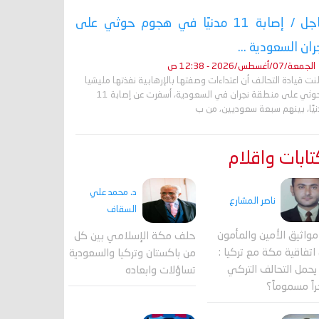
عاجل / إصابة 11 مدنيًا في هجوم حوثي على
ران السعودية ...
الجمعة/07/أغسطس/2026 - 12:38 ص
نت قيادة التحالف أن اعتداءات وصفتها بالإرهابية نفذتها مليشيا
الحوثي على منطقة نجران في السعودية، أسفرت عن إصابة 11
نيًا، بينهم سبعة سعوديين، من ب
ابات واقلام
د. محمد علي
ناصر المشارع
السقاف
واثيق الأمين والمأمون
حلف مكة الإسلامي بين كل
اتفاقية مكة مع تركيا :
من باكستان وتركيا والسعودية
حمل التحالف التركي
تساؤلات وابعاده
اً مسموماً؟