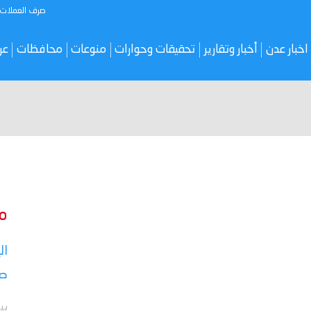
صرف العملات
اخبار عدن
أخبار وتقارير
تحقيقات وحوارات
منوعات
محافظات
عر
م
ال
صر
بي