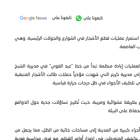
تابعونا على
تابعونا على
استمرار عمليات قطع الأشجار في الشوارع والجولات الرئيسية، وهي
ب العاصمة.
لعمليات إبادة منظمة تبدأ من خط "عبد القوي" في مديرية الشيخ
إلى مديرية كريتر التي شهدت مؤخراً حملات طالت الأشجار المتبقية
لى تلطيف الأجواء في ظل درجات حرارة قياسية.
بطريقة عشوائية ومريبة، حيث تُطرح تساؤلات جدية حول الدوافع
حفاظ على البيئة
زاء كبيرة من المدينة إلى مساحات خالية من الظل، مما يجعل من
ق يكشف المتورطين في إصدار أوامر القطع، مع فرض محاسبة فورية