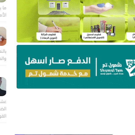
ما ب
الأم
بالن
والع
عشر
الضا
القو