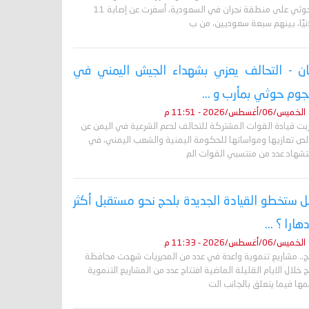
الحوثي على منطقة نجران في السعودية، أسفرت عن إصابة 11
نيًا، بينهم سبعة سعوديين، من ب
ان - التحالف يعزي بشهداء الجيش اليمني في
وم حوثي بمأرب و ...
الخميس/06/أغسطس/2026 - 11:51 م
ربت قيادة القوات المشتركة للتحالف لدعم الشرعية في اليمن عن
لص تعازيها ومواساتها للحكومة اليمنية والشعب اليمني، في
تشهاد عدد من منتسبي القوات الم
 ستخطو القيادة الجديدة بلحج نحو مستقبل أكثر
دهارا ؟ ...
الخميس/06/أغسطس/2026 - 11:33 م
ج.. مشاريع تنموية واعدة في عدد من المديريات شهدت محافظة
 خلال الايام القليلة الماضية افتتاح عدد من المشاريع التنموية
ها فيما يتعلق بالجانب الت