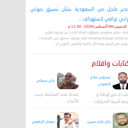
ذير عاجل من السعودية بشأن تنسيق حوثي
راني عراقي لاستهداف ...
الخميس/06/أغسطس/2026 - 11:30 م
ف مصدر سعودي مسؤول لقناة الحدث عن وجود تقارير
تخباراتية موثوقة ومتعددة تفيد بوجود تنسيق بين مليشيات
حوثي في اليمن وفصائل عراقية والحرس الثوري ال
ابات واقلام
عيدروس صلاح
علي سيقلي
المدوري
عندما تعيد السياسة ترتيب
نات لا تحرر أوطاناً و
الأعداء
عية أسيرة الامتيازات
بلال غلام حسين
سعدان اليافعي