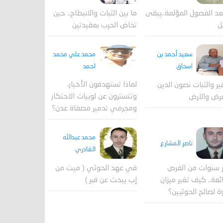
عد الفصول المؤلمة..يبقى
ما بين الثبات والانبطاح.. حين
ل
تخاض الحرب بعقيدتين
محمد علي محمد
سعيد أحمد بن
احمد
اسحاق
لماذا تستهدفون الأخيار،
فير والثبات نصون الدين
وتتسترون عن لوبيات الاحتكار
رض والارض
ومجرمي تدمير مصفاة عدن؟
محمد عبدالله
ناصر المشارع
القادري
 سنوات من الفرص
في عهد الحوثي ( ميت من
ئعة.. كيف تغير ميزان
إب يبحث عن قبر )
ة لصالح الحوثيين؟