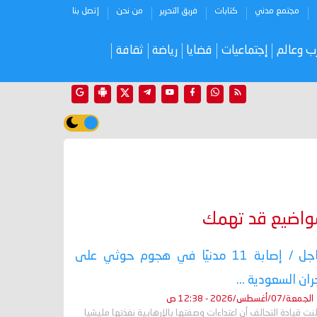
مجتمع مدني
كتابات
فريق التحرير
من نحن
إتصل بنا
ب وعالم
إجتماعيات
قضايا
رياضة
ثقافة
واضيع قد تهمك
عاجل / إصابة 11 مدنيًا في هجوم حوثي على
ران السعودية ...
الجمعة/07/أغسطس/2026 - 12:38 ص
نت قيادة التحالف أن اعتداءات وصفتها بالإرهابية نفذتها مليشيا