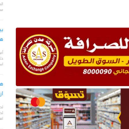
مد
بي
هج
أع
خا
اس
هل
از
لح
لحج
اهم