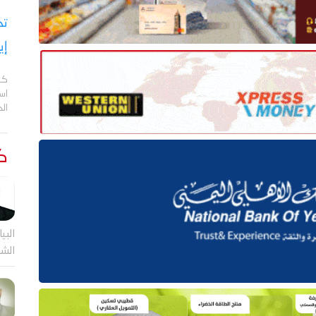
تح
إي
كش
اس
ال
كت
البيا
الشر