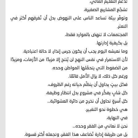
تدعم التعليم المالي،
تشجّع المشاريع الصغيرة،
وتوفّر بيئة تساعد الناس على النهوض بدل أن تُغرقهم أكثر في
التعثر.
المجتمعات لا تنهض بالموارد فقط،
بل بكيفية إدارتها.
وما نعيشه اليوم يجب أن يكون جرس إنذار، لا حالة اعتيادية.
لأن الاستمرار في نفس النهج لن يُنتج إلا مزيدًا من الأزمات، ومزيدًا
من الضغوط التي يتحمّلها المواطن وحده.
ورغم كل ذلك، لا يزال الأمل قائمًا.
فكل بيتٍ يحاول أن ينظّم حياته رغم الظروف،
كل شابٍ يفكّر في مشروع بدل انتظار وظيفة،
كل أسرةٍ تحاول أن تخرج من دائرة العشوائية…
هي خطوة نحو التغيير.
في النهاية،
نحن لا نعاني من الفقر وحده…
بل من طريقة إدارة تُضاعف هذا الفقر، وتجعله أكثر قسوة.