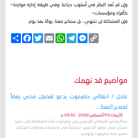
وإن لم نُعد النظر في أسلوب حياتنا، وفي طريقة إدارة مواردنا—
كأفراد ومؤسسات—
فإن المشكلة لن تنتهي… بل ستكبر معنا، يومًا بعد يوم.
C
M
T
W
E
T
F
ا
o
e
e
h
m
w
a
ن
p
s
l
a
a
i
c
ش
y
s
e
t
i
t
e
ر
b
t
l
s
g
e
L
o
e
A
r
n
i
o
r
p
a
g
n
k
p
m
e
k
r
مواضيع قد تهمك
عاجل / انتقالي حضرموت يدعو لعصيان مدني رفضاً
لتصدير النفط ...
الأربعاء/05/أغسطس/2026 - 09:32 م
دعا المجلس الانتقالي الجنوبي في حضرموت أبناء المحافظة إلى تنفيذ
عصيان مدني شامل، الخميس، احتجاجاً على ما وصفه بمحاولات استئناف
تصدير نفط حضرموت وتوجيه