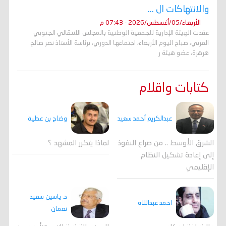
والانتهاكات ال ...
الأربعاء/05/أغسطس/2026 - 07:43 م
عقدت الهيئة الإدارية للجمعية الوطنية بالمجلس الانتقالي الجنوبي
العربي، صباح اليوم الأربعاء، اجتماعها الدوري، برئاسة الأستاذ نصر صالح
هرهرة، عضو هيئة ر
كتابات واقلام
وضاح بن عطية
عبدالكريم أحمد سعيد
لماذا يتكرر المشهد ؟
الشرق الأوسط .. من صراع النفوذ
إلى إعادة تشكيل النظام
الإقليمي
د. ياسين سعيد
احمد عبداللاه
نعمان