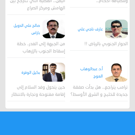
وللضيافة احكام…
اليمن… القضية التي تتأرجح بين
الهامش ومركز الصراع
صالح علي الدويل
عارف ناجي علي
باراس
الحوار الجنوبي بالرياض !!
من الجبهة إلى الغدر.. خطة
إسقاط الجنوب بالإرهاب
أ.د. عبدالوهاب
بكيل الوقزة
العوج
ترامب يتراجع... هل بدأت صفقة
حين يتحول وفد السلام إلى
جديدة للخليج و الشرق الأوسط؟
إقامة مفتوحة وتجارة بالانتظار