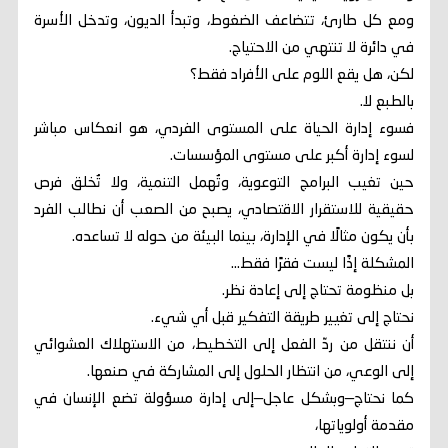
ومع كل طارئ، تتضاعف الضغوط، وتبدأ الديون، وتدخل الأسرة
في دائرة لا تنتهي من الاحتياج.
لكن، هل يقع اللوم على الأفراد فقط؟
بالطبع لا.
فسوء إدارة الحياة على المستوى الفردي، هو انعكاس مباشر
لسوء إدارة أكبر على مستوى المؤسسات.
حين تغيب البرامج التوعوية، وتُهمل التنمية، ولا تُخلق فرص
حقيقية للاستقرار الاقتصادي، يصبح من الصعب أن نطالب الفرد
بأن يكون مثالًا في الإدارة، بينما البيئة من حوله لا تساعده.
المشكلة إذًا ليست فقرًا فقط…
بل منظومة تحتاج إلى إعادة نظر.
نحتاج إلى تغيير طريقة التفكير قبل أي شيء.
أن ننتقل من ردّ الفعل إلى التخطيط، من الاستهلاك العشوائي
إلى الوعي، من انتظار الحلول إلى المشاركة في صنعها.
كما نحتاج—وبشكل عاجل—إلى إدارة مسؤولة تضع الإنسان في
مقدمة أولوياتها،