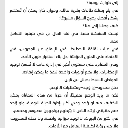
إلى كوارث يومية؟
في بلدٍ يمتلك طاقات بشرية هائلة، وموارد كان يمكن أن تُستثمر
بشكل أفضل، يصبح السؤال مشروعًا:
كيف وصلنا إلى هنا؟
ليست المشكلة فقط في قلة المال، بل في كيفية التعامل
معه.
في غياب ثقافة التخطيط، في الإنفاق غير المدروس، في
الاعتماد على الحلول المؤقتة بدل بناء استقرار طويل الأمد.
وفي المقابل، على مستوى أكبر، في إدارة عامة لا تُحسن توجيه
الإمكانيات، ولا تضع أولويات واضحة تُنقذ ما يمكن إنقاذه.
المواطن البسيط يعيش بين نارين:
دخل محدود—إن وُجد—ومتطلبات لا ترحم.
لكن ما يزيد الوضع تعقيدًا، أن جزءًا من هذه المعاناة يمكن
التخفيف منه لو وُجد وعي أكبر بإدارة الحياة اليومية، ولو وُجد
دعم حقيقي يُرشد الناس لا يتركهم يواجهون مصيرهم وحدهم.
في كثير من البيوت، لا توجد ميزانية واضحة، ولا خطة للمصروف،
ولا حتى رؤية لكيفية التعامل مع الأزمات.