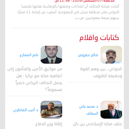
الجمعة/07/أغسطس/2026 - 12:38 ص
أعلنت قيادة التحالف أن اعتداءات وصفتها بالإرهابية نفذتها مليشيا
الحوثي على منطقة نجران في السعودية، أسفرت عن إصابة 11 مدنيًا،
بينهم سبعة سعوديين، من ب
كتابات واقلام
صالح حقروص
ناصر المشارع
الحوثي... بين وهم القوة
من مواثيق الأمين والمأمون إلى
وحقيقة الظروف
اتفاقية مكة مع تركيا : هل
يحمل التحالف التركي خنجراً
مسموماً؟
د. محمد علي
د. أديب الشاطري
السقاف
حلف مكة الإسلامي بين كل
إقالة وزير الدفاع