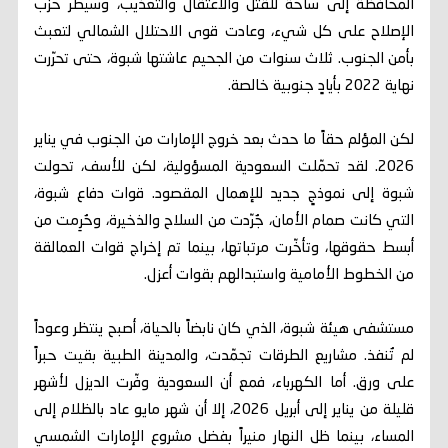
المحافظة إلى ساحة للقتل والاعتقال والتعذيب، وسيطر حزب
الإصلاح على كل شيء، وعادت قوى الاحتلال الشمالي لتعبث
بأمن الجنوب. ثلاث سنوات من الجحيم عاشتها شبوة، حتى تحرّرت
نهاية 2022 بأيادٍ جنوبية خالصة.
لكن المؤلم حقاً ما حدث بعد خروج الإمارات من الجنوب في يناير
2026. لقد تحمّلت السعودية المسؤولية، لكن للأسف، تحولت
شبوة إلى نموذجٍ جديد للإهمال المقصود. قوات دفاع شبوة،
التي كانت صمام الأمان، جُرّدت من السلاح والذخيرة، وحُرِمت من
أبسط حقوقها، وتأخّرت مرتباتها، بينما تم إخراج قوات العمالقة
من الخطوط الأمامية واستبدالهم بقوات أعزل.
مستشفى هيئة شبوة، الذي كان نابضاً بالحياة، أصبح ينتظر وعوداً
لم تُنفذ. مشاريع الطرقات تجمّدت، والمدينة الطبية بقيت حبراً
على ورق. أما الكهرباء، فمع أن السعودية وفّرت الديزل لأشهر
قليلة من يناير إلى أبريل 2026، إلا أن شهر مايو عاد بالظلام إلى
المساء، بينما ظل النهار منيراً بفضل مشروع الإمارات الشمسي