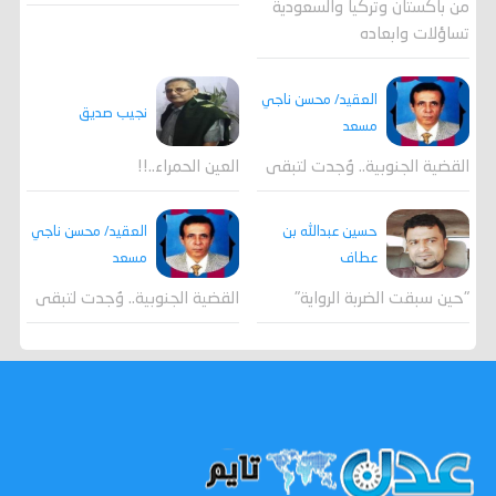
من باكستان وتركيا والسعودية
تساؤلات وابعاده
العقيد/ محسن ناجي
نجيب صديق
مسعد
القضية الجنوبية.. وُجدت لتبقى
العين الحمراء..!!
العقيد/ محسن ناجي
حسين عبدالله بن
مسعد
عطاف
القضية الجنوبية.. وُجدت لتبقى
"حين سبقت الضربة الرواية"