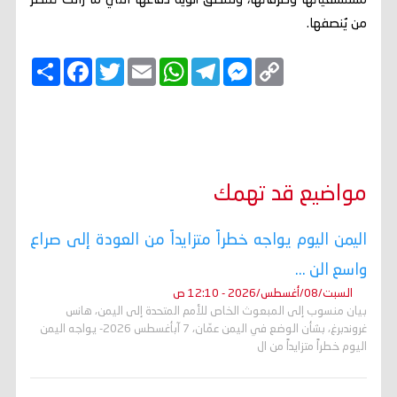
مستشفياتها وطرقاتها، ولتنطق ألوية دفاعها التي ما زالت تنتظر
من يُنصفها.
C
M
T
W
E
T
F
ا
o
e
e
h
m
w
a
ن
p
s
l
a
a
i
c
ش
y
s
e
t
i
t
e
ر
b
t
l
s
g
e
L
o
e
A
r
n
i
o
r
p
a
g
n
k
p
m
e
k
r
مواضيع قد تهمك
اليمن اليوم يواجه خطراً متزايداً من العودة إلى صراع
واسع الن ...
السبت/08/أغسطس/2026 - 12:10 ص
بيان منسوب إلى المبعوث الخاص للأمم المتحدة إلى اليمن، هانس
غروندبرغ، بشأن الوضع في اليمن عمّان، 7 آبأغسطس 2026- يواجه اليمن
اليوم خطراً متزايداً من ال