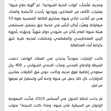
ومدربة، فأنشأت "قوات النخبة الشبوانية"، ثم "ألوية دفاع شبوة"
بعشرات الآلاف من المقاتلين، وزودتها بأحدث الأسلحة والعتاد.
هي من أضاءت ليالي شبوة بمشاريع الطاقة الشمسية بقوة 53
ميغاواط، وهزّت أركان اليأس في مدينة عتق بتشغيل مستشفى
هيئة شبوة العام بأكثر من مليوني دولار شهرياً، وجهّزته بأجهزة
الرنين المغناطيسي والمقطعي، وخططت لمدينة طبية تليق
بكرامة أبناء المحافظة.
كانت الإمارات نموذجاً يحتذى في العطاء الهادف: دعمت
الشرطة والدفاع المدني، ومدّت الجندي الشبواني بـ 400 ريال
سعودي إضافية فوق مرتبه، وكانت تنوي شق الطرقات بملايين
الدولارات. كل ذلك جعل من شبوة واحة أمن واستقرار لم تعرفها
من قبل.
ثم جاءت لحظة التحول. في أغسطس 2019، مكّنت السعودية
الإخوان من السيطرة على شبوة. وماذا كانت النتيجة؟ تحولت