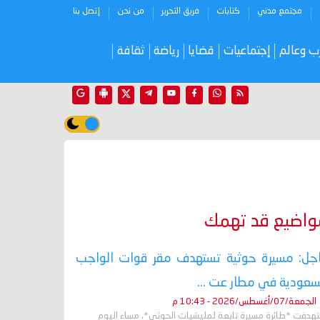
مجتمع مدني
كتابات
فريق التحرير
من نحن
إتصل بنا
ب وعالم
إجتماعيات
قضايا
رياضة
ثقافة
واضيع قد تهمك
جل: مسيرة حوثية تستهدف مقر قوات الواجب
سعودية في مطار عت ...
الجمعة/07/أغسطس/2026 - 10:43 م
تهدفت *طائرة مسيرة تابعة لمليشيات الحوثي*، مساء اليوم