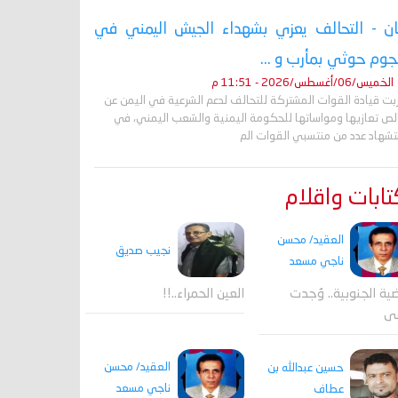
ان - التحالف يعزي بشهداء الجيش اليمني في
وم حوثي بمأرب و ...
الخميس/06/أغسطس/2026 - 11:51 م
ربت قيادة القوات المشتركة للتحالف لدعم الشرعية في اليمن عن
لص تعازيها ومواساتها للحكومة اليمنية والشعب اليمني، في
تشهاد عدد من منتسبي القوات الم
ابات واقلام
العقيد/ محسن
نجيب صديق
ناجي مسعد
ية الجنوبية.. وُجدت
العين الحمراء..!!
قى
العقيد/ محسن
حسين عبدالله بن
ناجي مسعد
عطاف