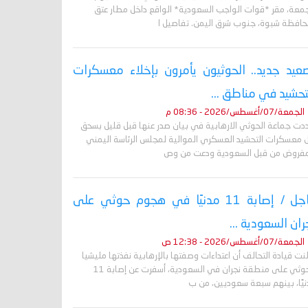
جمعة، مقر *قوات الواجب السعودية* الواقع داخل مطار عتق
حافظة شبوة، جنوب شرق اليمن. تفاصيل ا
عيد جديد.. الحوثيون يأمرون بإخلاء معسكرات
تحشيد في مناطق ...
الجمعة/07/أغسطس/2026 - 08:36 م
دت جماعة الحوثي الارهابية في بيان صدر عنها قبل قليل بسحق
 معسكرات التحشيد العسكري الموالية لمجلس الرئاسة اليمني
مفروض من قبل السعودية ودعت من وص
عاجل / إصابة 11 مدنيًا في هجوم حوثي على
ران السعودية ...
الجمعة/07/أغسطس/2026 - 12:38 ص
نت قيادة التحالف أن اعتداءات وصفتها بالإرهابية نفذتها مليشيا
الحوثي على منطقة نجران في السعودية، أسفرت عن إصابة 11
نيًا، بينهم سبعة سعوديين، من ب