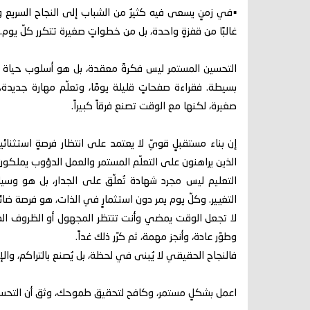
▪️في زمنٍ يسعى فيه كثيرٌ من الشباب إلى النجاح السريع والن
غالبًا من قفزةٍ واحدة، بل من خطواتٍ صغيرة تتكرر كلّ يوم.
التحسين المستمر ليس فكرةً معقدة، بل هو أسلوب حياة يق
بسيطة. فقراءة صفحاتٍ قليلة يومًا، وتعلّم مهارة جديدة، و
صغيرة، لكنها مع الوقت تصنع فرقاً كبيراً.
إن بناء مستقبلٍ قويّ لا يعتمد على انتظار فرصةٍ استثنائ
الذين يراهنون على التعلّم المستمر والعمل الدؤوب يملكون
التعليم ليس مجرد شهادة تُعلّق على الجدار، بل هو وسيل
التغيير. وكلّ يوم يمر دون استثمارٍ في الذات، هو فرصة ضائ
لا تجعل الوقت يمضي وأنت تنتظر المجهول أو الظروف المثال
وطوّر عادة، وأنجز مهمة، ثم كرّر ذلك غداً.
فالنجاح الحقيقي لا يُبنى في لحظة، بل يُصنع بالتراكم، والإصر
اعمل بشكلٍ مستمر، وكافح لتحقيق طموحك، وثق أن التحسين الص