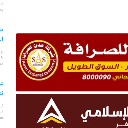
ال
بم
تص
ال
هد
كل
ال
نج
أعل
مد