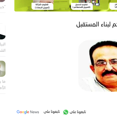
"حين
 لبناء المستقبل
البيا
الشر
ما ب
الأم
تابعونا على
تابعونا على