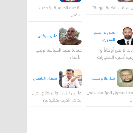
القضية الجنوبية.. وُجدت
 سبقت الضربة الرواية"
لتبقى
عيدروس صلاح
علي سيقلي
المدوري
عندما تعيد السياسة ترتيب
نات لا تحرر أوطاناً و
الأعداء
عية أسيرة الامتيازات
بلال غلام حسين
سعدان اليافعي
عد الفصول المؤلمة..يبقى
ما بين الثبات والانبطاح.. حين
ل
تخاض الحرب بعقيدتين