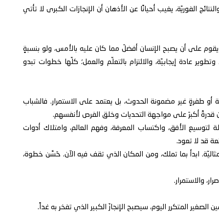
تائج الفوريّة، يغيب أحيانًا عن الأذهان أن الإنجازات الكبرى لا تأتي
وم على أن يصبح الإنسان أفضلَ مما كان عليه بالأمس، ولو بنسبةٍ
تطوير عادة إيجابيّة، والالتزام بالتعلّم والعمل؛ كلّها خطوات تبدو
ية أو طفرةٍ غير مضمونة الحدوث، بل يعتمد على الاستمرار. فالشباب
 قدرةً أكبرَ على مواجهة التحديات وخلق الفرص لأنفسهم.
ة لتوسيع الأفق، واكتساب المعرفة، وفهم العالم، وامتلاك أدوات
عة قد لا تعود.
يّة. ابدأ بما تملك، ومن المكان الذي تقف فيه الآن. حَسِّن خطوة،
ار، والاستمرار.
غير المتكرر اليوم، سيصبح الإنجازَ الكبير الذي تفخر به غداً.