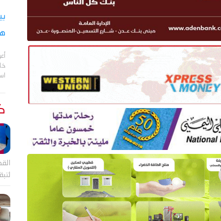
بي
هج
أع
خا
اس
كت
القض
لتب