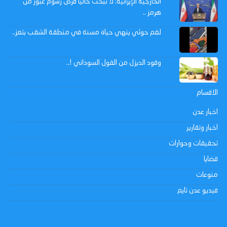
الخارجية الإيرانية: لا نبحث حالياً فرض رسوم عبور من
هرمز ..
لغم حوثي ينهي حياة مسنة في منطقة الشقب بتعز..
وقود الديزل من الفول السوداني !..
الاقسام
اخبار عدن
اخبار وتقارير
تحقيقات وحوارات
قضايا
منوعات
فيديو عدن تايم