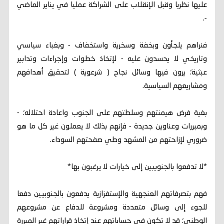
عليها نظريا وقبل الإنقلاب على الشراكة عمليا في يناير الماضي
-.
فنراهم يلجأون وبخفة وسخرية واستخفاف - وبغباء سياسي
وتاريخي لا يحسدون عليه - لإتخاذ خطوات وإجراءات وتدابير
عبثية؛ يرون فيها وسائل نجاح ( شرعوية ) لتحقيق أهدافهم
ومشاريعهم السياسية.
بغية فرض هيمنتهم وسلطتهم على الجنوب واعادة احتلاله؛ -
وبمبررات وعناوين جديدة - فإنهم بذلك لا يعملون غير كل ما هو
ضروري لإزاحتهم من المشهد وطي صفحتهم السوداء.
*لا تدفعوا بالجنوبيين إلى خيارات لا يرغبون بها*
فهم بتصرفاتهم العنجهية والإستفزازية يدفعون بالجنوبيين دفعا
للجوء إلى وسائل متعددة ومشروعة للدفاع عن مشروعهم
الوطني؛ قد لا تكون في حساباتهم عند إتخاذ قراراتهم غير المبررة