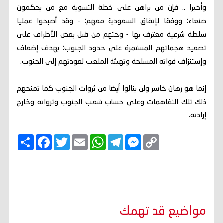
وأخيرا .. فإن من يراهن على خطة التسوية مع من يحكمون
صنعاء؛ ووفقا لإتفاق السعودية معهم؛ - وقد أصبحوا عمليا
سلطة شرعية معترف بها - وحثهم من قبل بعض الأطراف على
تصعيد هجماتهم المستمرة على حدود الجنوب؛ بهدف إضعاف
وإستنزاف قواته المسلحة وتهيئة الملعب لعودتهم إلى الجنوب.
إنما هو رهان خاسر ولن ينالوا أيضا من ثروات الجنوب كما تمنحهم
ذلك تلك التفاهمات وعلى حساب شعب الجنوب وثرواته وخارج
إرادته.
C
M
T
W
E
T
F
ا
o
e
e
h
m
w
a
ن
p
s
l
a
a
i
c
ش
y
s
e
t
i
t
e
ر
b
t
l
s
g
e
L
o
e
A
r
n
i
o
r
p
a
g
n
k
p
m
e
k
r
مواضيع قد تهمك