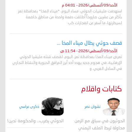
الأحد/09/أغسطس/2026 - 04:01 م
استهدفت مليشيات الحوثي، مساء اليوم، *ميناء المخا* بمحافظة تعز
بأكثر من عشرين صاروخاً أُطلقت دفعة واحدة من مناطق خاضعة
لسيطرتها، ما أسفر عن انفجارات كب
قصف حوثي يطال ميناء المخا ...
الأحد/09/أغسطس/2026 - 11:54 ص
تعرض ميناء المخا بمحافظة تعز، اليوم، لقصف شنته مليشيا الحوثي
الإرهابية، في هجوم جديد يهدد أحد أبرز المرافق الحيوية والنشاط التجاري
في الساحل الغربي. و
كتابات واقلام
ذكرى عراسي
نشوان نصر
الحوثي يضرب… والحكومة تدين!
الحوثيون في سباق مع الزمن
محاولة لربط الملف اليمني