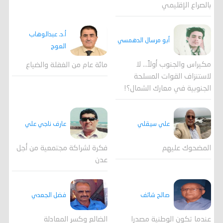
بالصراع الإقليمي
أ.د. عبدالوهاب
أبو مرسال الدهمسي
العوج
مكيراس والجنوب أولاً... لا
مائة عام من الغفلة والضياع
لاستنزاف القوات المسلحة
الجنوبية في معارك الشمال؟!
علي سيقلي
عارف ناجي علي
المضحوك عليهم
فكرة لشراكة مجتمعية من أجل
عدن
صالح شائف
فضل الجعدي
عندما تكون الوطنية مصدرا
الضالع وكسر المعادلة