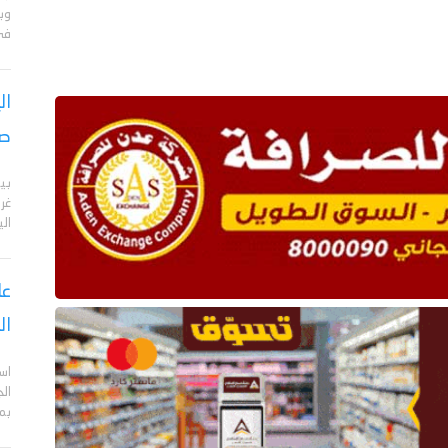
وبا
في 
ال
صر
بي
الي
عا
ال
اس
ال
بم