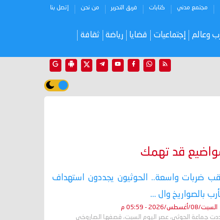
مجتمع مدني
كتابات
فريق التحرير
من نحن
إتصل بنا
ب وعالم
إجتماعيات
قضايا
رياضة
ثقافة
واضيع قد تهمك
ب ضربات واسعة.. الحوثيون يجددون استهداف
رب بالصواريخ وال ...
السبت/08/أغسطس/2026 - 05:59 م
دت جماعة الحوثي، عصر اليوم السبت، قصفها الصاروخي