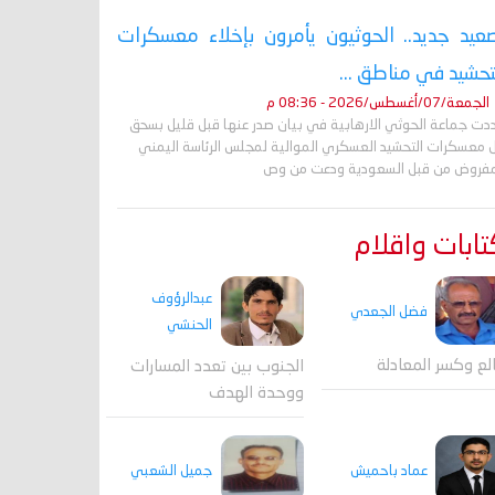
عيد جديد.. الحوثيون يأمرون بإخلاء معسكرات
تحشيد في مناطق ...
الجمعة/07/أغسطس/2026 - 08:36 م
دت جماعة الحوثي الارهابية في بيان صدر عنها قبل قليل بسحق
 معسكرات التحشيد العسكري الموالية لمجلس الرئاسة اليمني
مفروض من قبل السعودية ودعت من وص
ابات واقلام
عبدالرؤوف
فضل الجعدي
الحنشي
لع وكسر المعادلة
الجنوب بين تعدد المسارات
ووحدة الهدف
جميل الشعبي
عماد باحميش