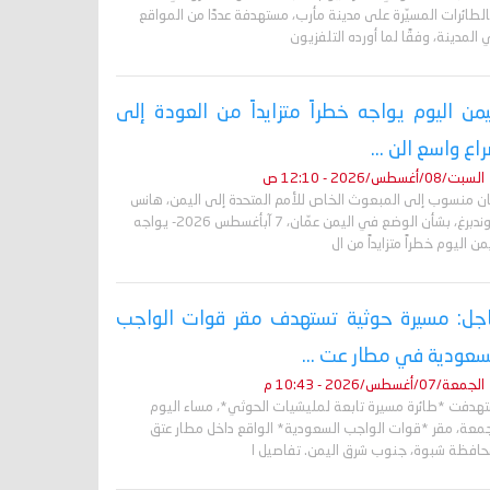
لطائرات المسيّرة على مدينة مأرب، مستهدفة عددًا من المواقع
المدينة، وفقًا لما أورده التلفزيون
يمن اليوم يواجه خطراً متزايداً من العودة إلى
اع واسع الن ...
السبت/08/أغسطس/2026 - 12:10 ص
ان منسوب إلى المبعوث الخاص للأمم المتحدة إلى اليمن، هانس
غروندبرغ، بشأن الوضع في اليمن عمّان، 7 آبأغسطس 2026- يواجه
من اليوم خطراً متزايداً من ال
جل: مسيرة حوثية تستهدف مقر قوات الواجب
سعودية في مطار عت ...
الجمعة/07/أغسطس/2026 - 10:43 م
تهدفت *طائرة مسيرة تابعة لمليشيات الحوثي*، مساء اليوم
جمعة، مقر *قوات الواجب السعودية* الواقع داخل مطار عتق
حافظة شبوة، جنوب شرق اليمن. تفاصيل ا