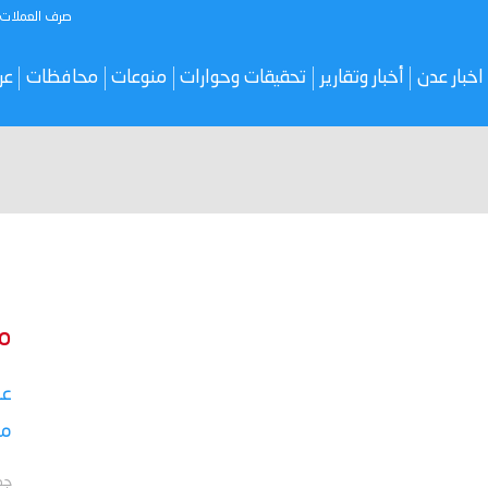
صرف العملات
اخبار عدن
أخبار وتقارير
تحقيقات وحوارات
منوعات
محافظات
عر
م
عق
مأ
جد