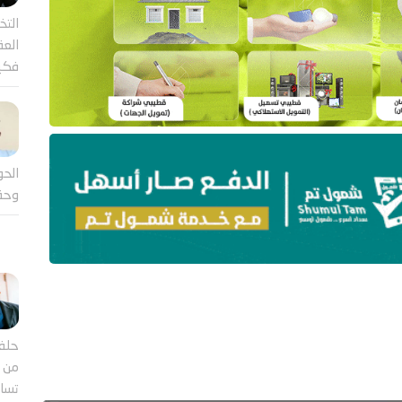
التخ
العقل
فكي
الحو
وحق
حلف
من ب
تساؤ