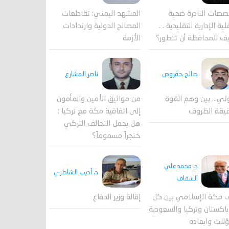
المشهد اليمني: تقاطعات
صصات النادرة ضحية
المصالح الدولية وارتدادات
ية الإدارية التقليدية . .
الأزمة
ف للمحافظة أن تتطور؟
صالح حقروص
ناصر المشارع
ثي... بين وهم القوة
من مواثيق الأمين والمأمون
يقة الظروف
إلى اتفاقية مكة مع تركيا :
هل يحمل التحالف التركي
خنجراً مسموماً؟
د. محمد علي
د. أديب الشاطري
السقاف
 مكة الإسلامي بين كل
إقالة وزير الدفاع
اكستان وتركيا والسعودية
لات وابعاده