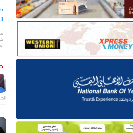
تص
ال
هد
كل
ال
كت
الضا