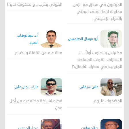
الحوثي يضرب… والحكومة تدين!
الحوثيون في سباق مع الزمن
محاولة لربط الملف اليمني
بالصراع الإقليمي
أ.د. عبدالوهاب
أبو مرسال الدهمسي
العوج
مكيراس والجنوب أولاً... لا
مائة عام من الغفلة والضياع
لاستنزاف القوات المسلحة
الجنوبية في معارك الشمال؟!
علي سيقلي
عارف ناجي علي
المضحوك عليهم
فكرة لشراكة مجتمعية من أجل
عدن
صالح شائف
فضل الجعدي