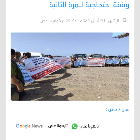
وققة احتجاجية للمرة الثانية
الإثنين - 29 أبريل 2024 - 04:27 م بتوقيت عدن
عدن / خاص :
تابعونا على
تابعونا على