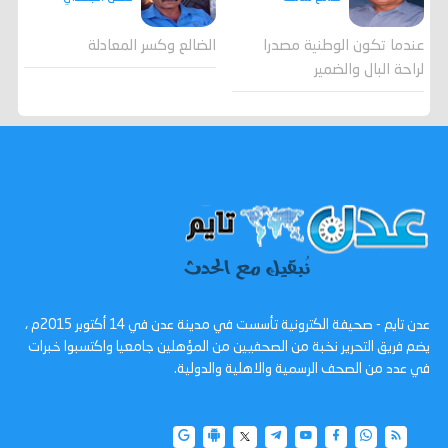
عندما تكون الوطنية مصدرا
الضالع وكسر المعادلة
لراحة البال والضمير
عدن تايم - صحيفة الكترونية تأسست في مدينة عدن في 14 أكتوبر 2015م ،
يضم فريق التحرير نخبة من الصحفيين من المؤهلين جامعيا واكتسبوا خبرات
في عدد من الصحف الرسمية والاهلية والدولية.