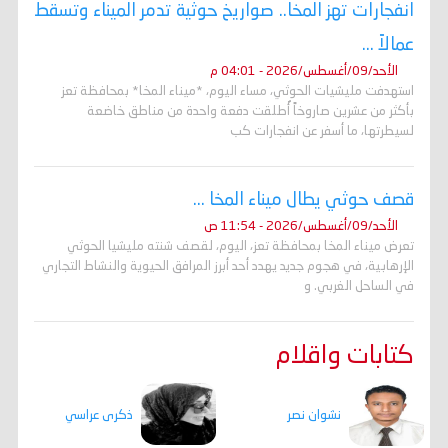
انفجارات تهز المخا.. صواريخ حوثية تدمر الميناء وتسقط
عمالاً ...
الأحد/09/أغسطس/2026 - 04:01 م
استهدفت مليشيات الحوثي، مساء اليوم، *ميناء المخا* بمحافظة تعز
بأكثر من عشرين صاروخاً أُطلقت دفعة واحدة من مناطق خاضعة
لسيطرتها، ما أسفر عن انفجارات كب
قصف حوثي يطال ميناء المخا ...
الأحد/09/أغسطس/2026 - 11:54 ص
تعرض ميناء المخا بمحافظة تعز، اليوم، لقصف شنته مليشيا الحوثي
الإرهابية، في هجوم جديد يهدد أحد أبرز المرافق الحيوية والنشاط التجاري
في الساحل الغربي. و
كتابات واقلام
ذكرى عراسي
نشوان نصر