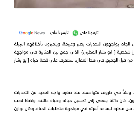
تابعونا على
تابعونا على
جاد، يواجهون التحديات بصبر وعزيمة، ويتميزون بأخلاقهم النبيلة
ز شخصية [ ابو بشار المطري]، الذي جمع بين المثابرة في مواجهة
ًا من قبل الجميع. في هذا المقال، سنتعرف على قصة حياة [ابو بشار
لد [ابو بشار المطري] في [ مديرية حالمين] عام [1974]، ونشأ في ظروف متواضعة. منذ صغره، واجه العديد من التحديات
ون. كان دائمًا يسعى إلى تحسين حياته وحياة عائلته، واضعًا نصب
 سن مبكرة ليساعد أسرته في مواجهة متطلبات الحياة، وكان يوازن