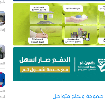
خنجر
إقال
العي
القض
ية طموحة ونجاح متواصل
لتب