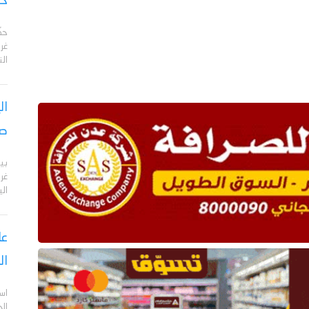
حر
حذّ
غرو
ال
ال
صر
بي
الي
عا
ال
اس
ال