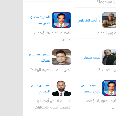
اً مسموماً؟
العقيد/ محسن
د. أديب الشاطري
ناجي مسعد
القضية الجنوبية.. وُجدت
ة وزير الدفاع
لتبقى
حسين عبدالله بن
نجيب صديق
عطاف
ن الحمراء..!!
"حين سبقت الضربة الرواية"
العقيد/ محسن
عيدروس صلاح
ناجي مسعد
المدوري
ية الجنوبية.. وُجدت
البيانات لا تحرر أوطاناً و
قى
الشرعية أسيرة الامتيازات