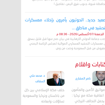
حافظة شبوة، جنوب شرق اليمن. تفاصيل ا
عيد جديد.. الحوثيون يأمرون بإخلاء معسكرات
تحشيد في مناطق ...
الجمعة/07/أغسطس/2026 - 08:36 م
دت جماعة الحوثي الارهابية في بيان صدر عنها قبل قليل بسحق
 معسكرات التحشيد العسكري الموالية لمجلس الرئاسة اليمني
مفروض من قبل السعودية ودعت من وص
ابات واقلام
د. محمد علي
ناصر المشارع
السقاف
واثيق الأمين والمأمون
حلف مكة الإسلامي بين كل
اتفاقية مكة مع تركيا :
من باكستان وتركيا والسعودية
حمل التحالف التركي
تساؤلات وابعاده