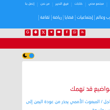
مجتمع مدني
كتابات
فريق التحرير
من نحن
إتصل بنا
ب وعالم
إجتماعيات
قضايا
رياضة
ثقافة
واضيع قد تهمك
جل / المبعوث الأممي يحذر من عودة اليمن إلى