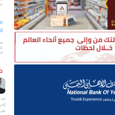
بم
تص
ال
هد
كل
ال
كت
من م
إلى 
هل ي