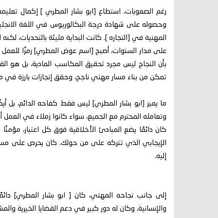
رغم الصعوبات، استطاع [ابو بشار المطري ] إكمال تع
وحصوله على شهادة درجة البكالوريوس في اللغة الانجليز
المهنية في [التجاره ]. كانت البداية مليئة بالتحديات، لكنه 
على مدار السنوات، أصبح [اسم عوض المطري] رمزًا للعمل ال
بأن النجاح ليس مجرد تحقيق المكاسب المادية، بل هو الق
تمكن من بناء مسار مهني ناجح، وحقق إنجازات بارزة في مج
ما يميز [ابو بشار المطري] ليس فقط كفاحه الدائم، بل أيض
وتعامله المحترم مع الجميع، سواء كانوا زملاء في العمل أو 
كان دائمًا يضع المبادئ الأخلاقية فوق كل اعتبار، مؤمنًا بأن
الإيجابي الذي تتركه على من حولك. كان يحرص على مساعد
إليه.
إلى جانب نجاحه المهني، كان [ ابو بشار المطري] دائم
والإنسانية، وكان له دور كبير في دعم القضايا الخيرية والمشا