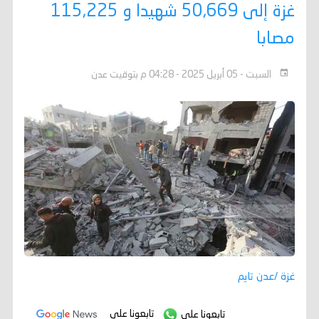
غزة إلى 50,669 شهيدا و 115,225
مصابا
السبت - 05 أبريل 2025 - 04:28 م بتوقيت عدن
غزة /عدن تايم
تابعونا على
تابعونا على