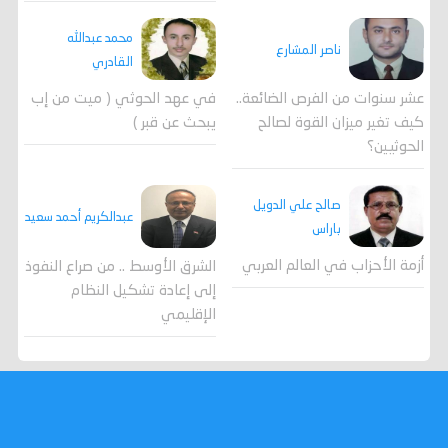
محمد عبدالله
ناصر المشارع
القادري
عشر سنوات من الفرص الضائعة..
في عهد الحوثي ( ميت من إب
كيف تغير ميزان القوة لصالح
يبحث عن قبر )
الحوثيين؟
صالح علي الدويل
عبدالكريم أحمد سعيد
باراس
أزمة الأحزاب في العالم العربي
الشرق الأوسط .. من صراع النفوذ
إلى إعادة تشكيل النظام
الإقليمي