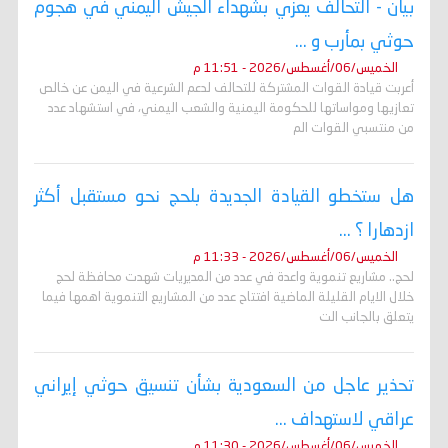
بيان - التحالف يعزي بشهداء الجيش اليمني في هجوم
حوثي بمأرب و ...
الخميس/06/أغسطس/2026 - 11:51 م
أعربت قيادة القوات المشتركة للتحالف لدعم الشرعية في اليمن عن خالص
تعازيها ومواساتها للحكومة اليمنية والشعب اليمني، في استشهاد عدد
من منتسبي القوات الم
هل ستخطو القيادة الجديدة بلحج نحو مستقبل أكثر
ازدهارا ؟ ...
الخميس/06/أغسطس/2026 - 11:33 م
لحج.. مشاريع تنموية واعدة في عدد من المديريات شهدت محافظة لحج
خلال الايام القليلة الماضية افتتاح عدد من المشاريع التنموية اهمها فيما
يتعلق بالجانب الت
تحذير عاجل من السعودية بشأن تنسيق حوثي إيراني
عراقي لاستهداف ...
الخميس/06/أغسطس/2026 - 11:30 م