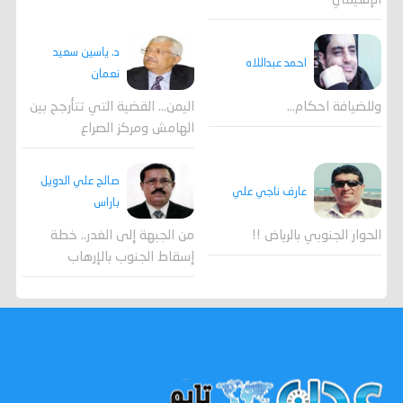
الإقليمي
د. ياسين سعيد
احمد عبداللاه
نعمان
وللضيافة احكام…
اليمن… القضية التي تتأرجح بين
الهامش ومركز الصراع
صالح علي الدويل
عارف ناجي علي
باراس
الحوار الجنوبي بالرياض !!
من الجبهة إلى الغدر.. خطة
إسقاط الجنوب بالإرهاب