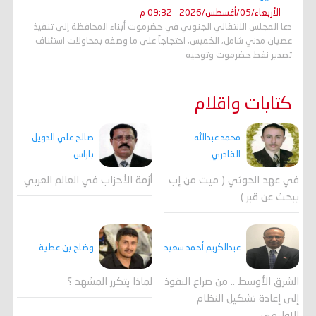
الأربعاء/05/أغسطس/2026 - 09:32 م
دعا المجلس الانتقالي الجنوبي في حضرموت أبناء المحافظة إلى تنفيذ
عصيان مدني شامل، الخميس، احتجاجاً على ما وصفه بمحاولات استئناف
تصدير نفط حضرموت وتوجيه
كتابات واقلام
محمد عبدالله
صالح علي الدويل
القادري
باراس
في عهد الحوثي ( ميت من إب
أزمة الأحزاب في العالم العربي
يبحث عن قبر )
وضاح بن عطية
عبدالكريم أحمد سعيد
لماذا يتكرر المشهد ؟
الشرق الأوسط .. من صراع النفوذ
إلى إعادة تشكيل النظام