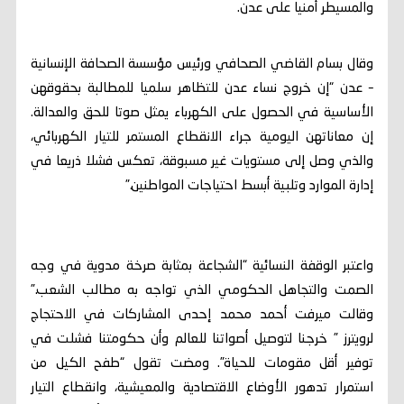
والمسيطر أمنيا على عدن.
وقال بسام القاضي الصحافي ورئيس مؤسسة الصحافة الإنسانية
– عدن “إن خروج نساء عدن للتظاهر سلميا للمطالبة بحقوقهن
الأساسية في الحصول على الكهرباء يمثل صوتا للحق والعدالة.
إن معاناتهن اليومية جراء الانقطاع المستمر للتيار الكهربائي،
والذي وصل إلى مستويات غير مسبوقة، تعكس فشلا ذريعا في
إدارة الموارد وتلبية أبسط احتياجات المواطنين.”
واعتبر الوقفة النسائية “الشجاعة بمثابة صرخة مدوية في وجه
الصمت والتجاهل الحكومي الذي تواجه به مطالب الشعب.”
وقالت ميرفت أحمد محمد إحدى المشاركات في الاحتجاج
لرويترز ” خرجنا لتوصيل أصواتنا للعالم وأن حكومتنا فشلت في
توفير أقل مقومات للحياة”. ومضت تقول “طفح الكيل من
استمرار تدهور الأوضاع الاقتصادية والمعيشية، وانقطاع التيار