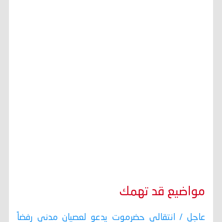
مواضيع قد تهمك
عاجل / انتقالي حضرموت يدعو لعصيان مدني رفضاً