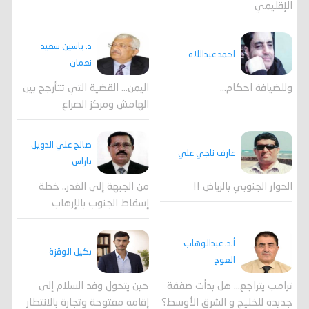
الإقليمي
د. ياسين سعيد
احمد عبداللاه
نعمان
وللضيافة احكام…
اليمن… القضية التي تتأرجح بين
الهامش ومركز الصراع
صالح علي الدويل
عارف ناجي علي
باراس
الحوار الجنوبي بالرياض !!
من الجبهة إلى الغدر.. خطة
إسقاط الجنوب بالإرهاب
أ.د. عبدالوهاب
بكيل الوقزة
العوج
ترامب يتراجع... هل بدأت صفقة
حين يتحول وفد السلام إلى
جديدة للخليج و الشرق الأوسط؟
إقامة مفتوحة وتجارة بالانتظار