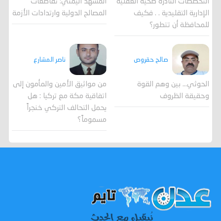
المشهد اليمني: تقاطعات
التخصصات النادرة ضحية العقلية
المصالح الدولية وارتدادات الأزمة
الإدارية التقليدية . . فكيف
للمحافظة أن تتطور؟
صالح حقروص
ناصر المشارع
الحوثي... بين وهم القوة
من مواثيق الأمين والمأمون إلى
وحقيقة الظروف
اتفاقية مكة مع تركيا : هل
يحمل التحالف التركي خنجراً
مسموماً؟