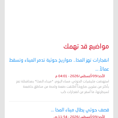
مواضيع قد تهمك
انفجارات تهز المخا.. صواريخ حوثية تدمر الميناء وتسقط
عمالاً ...
الأحد/09/أغسطس/2026 - 04:01 م
استهدفت مليشيات الحوثي، مساء اليوم، *ميناء المخا* بمحافظة تعز
بأكثر من عشرين صاروخاً أُطلقت دفعة واحدة من مناطق خاضعة
لسيطرتها، ما أسفر عن انفجارات كب
قصف حوثي يطال ميناء المخا ...
الأحد/09/أغسطس/2026 - 11:54 ص