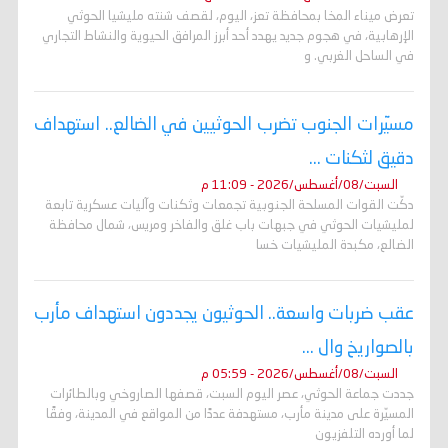
تعرض ميناء المخا بمحافظة تعز، اليوم، لقصف شنته مليشيا الحوثي
الإرهابية، في هجوم جديد يهدد أحد أبرز المرافق الحيوية والنشاط التجاري
في الساحل الغربي. و
مسيّرات الجنوب تضرب الحوثيين في الضالع.. استهداف
دقيق لثكنات ...
السبت/08/أغسطس/2026 - 11:09 م
دكّت القوات المسلحة الجنوبية تجمعات وثكنات وآليات عسكرية تابعة
لمليشيات الحوثي في جبهات باب غلق والفاخر ومريس، شمال محافظة
الضالع، مكبدة المليشيات خسا
عقب ضربات واسعة.. الحوثيون يجددون استهداف مأرب
بالصواريخ وال ...
السبت/08/أغسطس/2026 - 05:59 م
جددت جماعة الحوثي، عصر اليوم السبت، قصفها الصاروخي وبالطائرات
المسيّرة على مدينة مأرب، مستهدفة عددًا من المواقع في المدينة، وفقًا
لما أورده التلفزيون