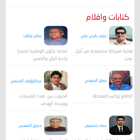
كتابات واقلام
عارف ناجي علي
صالح شائف
فكرة لشراكة مجتمعية من أجل
عندما تكون الوطنية مصدرا
عدن
لراحة البال والضمير
فضل الجعدي
عبدالرؤوف الحنشي
الضالع وكسر المعادلة
الجنوب بين تعدد المسارات
ووحدة الهدف
جميل الشعبي
عماد باحميش