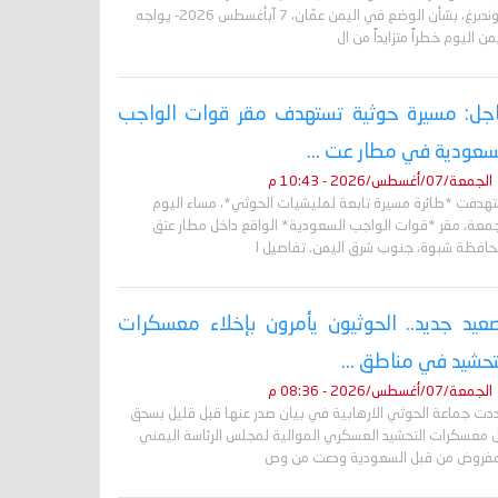
غروندبرغ، بشأن الوضع في اليمن عمّان، 7 آبأغسطس 2026- يواجه
من اليوم خطراً متزايداً من ال
جل: مسيرة حوثية تستهدف مقر قوات الواجب
سعودية في مطار عت ...
الجمعة/07/أغسطس/2026 - 10:43 م
تهدفت *طائرة مسيرة تابعة لمليشيات الحوثي*، مساء اليوم
جمعة، مقر *قوات الواجب السعودية* الواقع داخل مطار عتق
حافظة شبوة، جنوب شرق اليمن. تفاصيل ا
عيد جديد.. الحوثيون يأمرون بإخلاء معسكرات
تحشيد في مناطق ...
الجمعة/07/أغسطس/2026 - 08:36 م
دت جماعة الحوثي الارهابية في بيان صدر عنها قبل قليل بسحق
 معسكرات التحشيد العسكري الموالية لمجلس الرئاسة اليمني
مفروض من قبل السعودية ودعت من وص