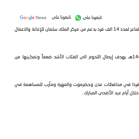
تابعونا على
تابعونا على
دشن بوادي حضرموت، اليوم، عملية توزيع ألف إضحية من الماعز لعدد 14 الف فرد بدعم من مركز الملك سلمان للإغاثة والاعمال
ويأتي تنفيذ مشروع توزيع لحوم الاضاحي لهذا العام 1446هـ بهدف إيصال اللحوم الى الفئات الأشد ضعفاً وتمكينها من
ستفيد من مشروع توزيع لحوم الاضاحي 58 الفاً و520 فردا في محافظات عدن وحضرموت والمهرة ومأرب للمساهمة في
ال أيام عيد الأضحى المبارك .