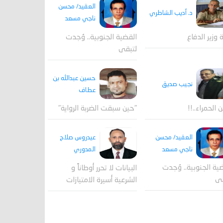
العقيد/ محسن
د. أديب الشاطري
ناجي مسعد
القضية الجنوبية.. وُجدت
ة وزير الدفاع
لتبقى
حسين عبدالله بن
نجيب صديق
عطاف
ن الحمراء..!!
"حين سبقت الضربة الرواية"
العقيد/ محسن
عيدروس صلاح
ناجي مسعد
المدوري
ية الجنوبية.. وُجدت
البيانات لا تحرر أوطاناً و
قى
الشرعية أسيرة الامتيازات