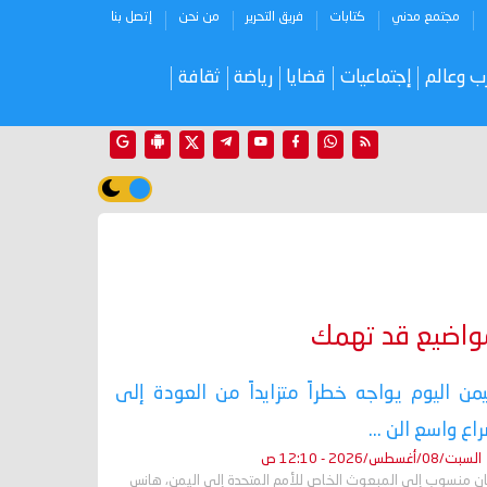
مجتمع مدني
كتابات
فريق التحرير
من نحن
إتصل بنا
ب وعالم
إجتماعيات
قضايا
رياضة
ثقافة
واضيع قد تهمك
يمن اليوم يواجه خطراً متزايداً من العودة إلى
اع واسع الن ...
السبت/08/أغسطس/2026 - 12:10 ص
ان منسوب إلى المبعوث الخاص للأمم المتحدة إلى اليمن، هانس