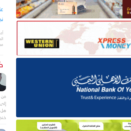
نج
أعل
مد
كت
من م
إلى 
هل ي
خنجر