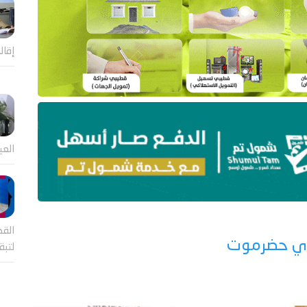
إقال
العي
القض
دي حضرموت
لتب