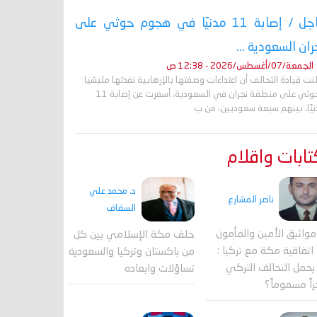
عاجل / إصابة 11 مدنيًا في هجوم حوثي على
ران السعودية ...
الجمعة/07/أغسطس/2026 - 12:38 ص
نت قيادة التحالف أن اعتداءات وصفتها بالإرهابية نفذتها مليشيا
الحوثي على منطقة نجران في السعودية، أسفرت عن إصابة 11
نيًا، بينهم سبعة سعوديين، من ب
ابات واقلام
د. محمد علي
ناصر المشارع
السقاف
واثيق الأمين والمأمون
حلف مكة الإسلامي بين كل
اتفاقية مكة مع تركيا :
من باكستان وتركيا والسعودية
حمل التحالف التركي
تساؤلات وابعاده
اً مسموماً؟