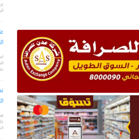
الي
عا
ال
اس
ال
بم
تص
ال
هد
كل
ال