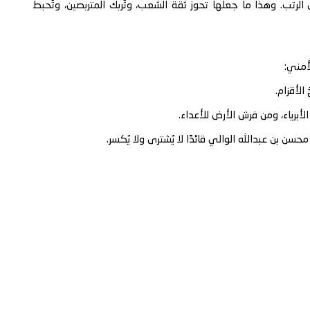
رتب. وهذا ما جعلها تحوز ثقة الشعب، وتُربك المتربصين، وتُحبط
أمني:
الأقزام.
أبرياء، ومن فرش الأرض للأعداء.
سن بن عبدالله الوالي قائدًا لا يُشترى ولا يُكسر.