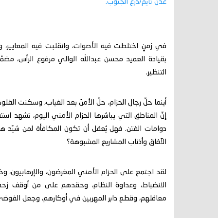
عدن تايم/درع الجنوب.
في زمنٍ اختلطت فيه الأصوات، وانقلبت فيه المعايير، وصار
بقيادة العميد محسن عبدالله الوالي مرفوع الرأس، مضمّ
التنظير.
أينما حلّ رجال الحزام، حلّ الأمنُ بعد الغياب، وسكنت الق
إنّ المناطق التي يباشرها الحزام الأمني اليوم، تشهد استق
دوامات الفتن. فهل يُعقل أن تكون المكافأة لمن شيّد هذا
الآفاق وأذناب المشاريع المشبوهة؟
لقد اجتمع على الحزام الأمني المغرضون، والإرهابيون، وخوا
الانضباط، وعداوة النظام، وحقدهم على من أوقف زحف
معاقلهم، وقطع دابر المهربين في أوكارهم، وجعل الفوضى