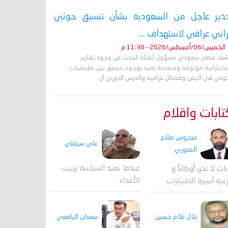
ذير عاجل من السعودية بشأن تنسيق حوثي
راني عراقي لاستهداف ...
الخميس/06/أغسطس/2026 - 11:30 م
ف مصدر سعودي مسؤول لقناة الحدث عن وجود تقارير
تخباراتية موثوقة ومتعددة تفيد بوجود تنسيق بين مليشيات
حوثي في اليمن وفصائل عراقية والحرس الثوري ال
ابات واقلام
عيدروس صلاح
علي سيقلي
المدوري
عندما تعيد السياسة ترتيب
نات لا تحرر أوطاناً و
الأعداء
عية أسيرة الامتيازات
بلال غلام حسين
سعدان اليافعي