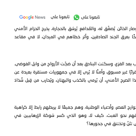
تابعونا على
تابعونا على
 الخائن يُصفّق له، والمُدافع يُرشق بالحجارة، يخرج الحزام الأمني
خًا بعرق الجند الصادقين، وأثر خطاهم في الميدان، لا في مقاعد
لوب بعد الفزع، وسكتت البنادق بعد أن ضجّت الأرواح من وابل الفوضى.
رارًا غير مسبوق، وأمنًا لا يُرى إلا في جمهوريات مستقرة بعيدة عن
 الصرح الأمني، أن يُرمى بالكذب والبهتان، ويُحارب من قِبل شُذاذ
رج العصر، وأدعياء الوطنية، وهم جميعًا لا يربطهم رابط إلا كراهية
هم نحو العبث. كيف لا، وهو الذي كسر شوكة الإرهابيين في
 تئنّ وتختنق في جحورها؟