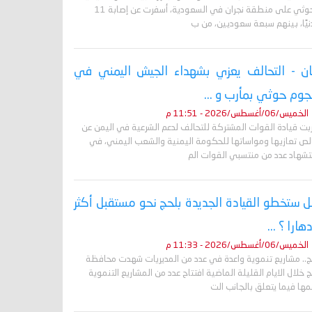
الحوثي على منطقة نجران في السعودية، أسفرت عن إصابة 11
نيًا، بينهم سبعة سعوديين، من ب
ان - التحالف يعزي بشهداء الجيش اليمني في
وم حوثي بمأرب و ...
الخميس/06/أغسطس/2026 - 11:51 م
ربت قيادة القوات المشتركة للتحالف لدعم الشرعية في اليمن عن
لص تعازيها ومواساتها للحكومة اليمنية والشعب اليمني، في
تشهاد عدد من منتسبي القوات الم
 ستخطو القيادة الجديدة بلحج نحو مستقبل أكثر
دهارا ؟ ...
الخميس/06/أغسطس/2026 - 11:33 م
ج.. مشاريع تنموية واعدة في عدد من المديريات شهدت محافظة
 خلال الايام القليلة الماضية افتتاح عدد من المشاريع التنموية
ها فيما يتعلق بالجانب الت