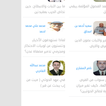
عد الفصول المؤلمة..يبقى
ما بين الثبات والانبطاح.. حين
ل
تخاض الحرب بعقيدتين
محمد علي محمد
سعيد أحمد بن
احمد
اسحاق
لماذا تستهدفون الأخيار،
فير والثبات نصون الدين
وتتسترون عن لوبيات الاحتكار
رض والارض
ومجرمي تدمير مصفاة عدن؟
محمد عبدالله
ناصر المشارع
القادري
 سنوات من الفرص
في عهد الحوثي ( ميت من
ئعة.. كيف تغير ميزان
إب يبحث عن قبر )
ة لصالح الحوثيين؟