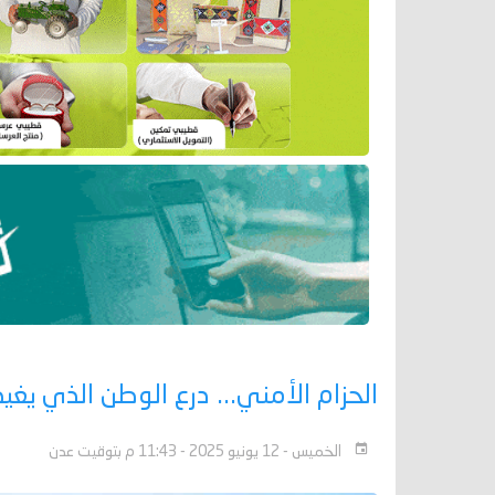
الحزام الأمني... درع الوطن الذي يغيظ
الخميس - 12 يونيو 2025 - 11:43 م بتوقيت عدن