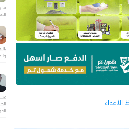
ما ب
الأم
بالن
والع
عشر
 الأعداء
الضا
القو