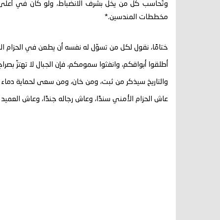
وتُحاسب كل من يخلّ بشرف الانضباط، ولو كان في أعلى ال
مخططات المندسين.*
ختامًا، نقول لكل من تسوّل له نفسه أن يطعن في الحزام ال
أطلقوا أبواقكم، وانفثوا سمومكم، فإن الجبال لا تهتزّ بصراخ 
والتاريخ سيذكر من ثبت، ومن خان، ومن سعى لحماية دماء ال
عاش الحزام الأمني سندًا، وعاش رجاله جندًا، وعاش العميد مح