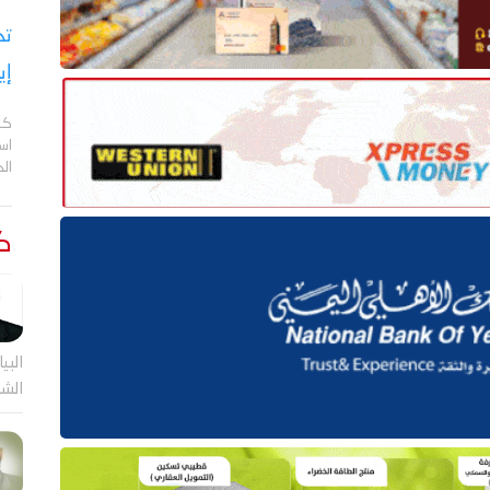
تح
إي
كش
اس
ال
كت
البيا
الشر