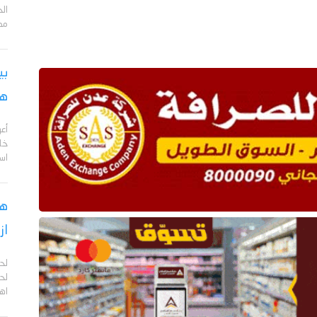
مد
بي
هج
أع
خا
اس
هل
از
لح
لحج
اهم