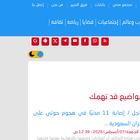
مجتمع مدني
كتابات
فريق التحرير
من نحن
إتصل بنا
ب وعالم
إجتماعيات
قضايا
رياضة
ثقافة
واضيع قد تهمك
عاجل / إصابة 11 مدنيًا في هجوم حوثي على
ران السعودية ...
الجمعة/07/أغسطس/2026 - 12:38 ص
نت قيادة التحالف أن اعتداءات وصفتها بالإرهابية نفذتها مليشيا