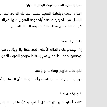
نقولها بملء الفم وبصوت الرجال الأحرار:
الحزام الأمني بقيادة العميد محسن عبدالله الوالي ليس 
الباسل. من أراد زعزعته، فقد أراد عودة التفجيرات والاغ
لتمزيق البلاد بين مخالب الخوف ومخالب الطامعين.
وليعلم الجميع:
إنّ الهجوم على الحزام الأمني ليس عابرًا ولا بريئًا، بل 
ويدفعها حقد الطامعين في إسقاط نموذج الجنوب الآمن، لتع
لكن خاب فألهم، وساءت نواياهم.
فرجال الحزام قد عقدوا العزم، وأقسموا بالله أن لا يُسلّموا أ
*`ونؤكد هنا:`*
*الخطأ وارد في كل تشكيل أمني، ولكنّ ما يُميز الحزام