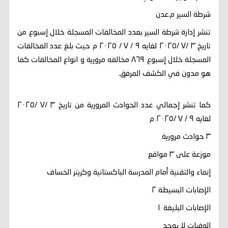
شرطة السير م.عدن
تنشر إدارة شرطة السير بعدد المخالفات المسجلة خلال إسبوع من
تاريخ ٣ /٧ /٢٠٢٥ لغايه ٩ / ٧ / ٢٠٢٥ م حيث بلغ عدد المخالفات
المسجلة خلال إسبوع ٨٦٩ مخالفه مرورية و انواع المخالفات كما
هو مدون في الكشف المرفق.
كما تنشر إجمالي عدد الحوادث المرورية من تاريخ ٣ /٧ /٢٠٢٥
لغايه ٩ / ٧ /٢٠٢٥ م
٣ حوادث مرورية
موزعة على ٣ مواقع
إنماء والتقنية أمام المدرسة الباكستانية وكريتر الخساف
الإصابات البسيطة ٢
الإصابات البليغة ١
الوفيات لا يوجد