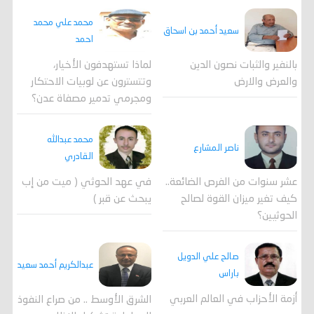
محمد علي محمد
سعيد أحمد بن اسحاق
احمد
لماذا تستهدفون الأخيار،
بالنفير والثبات نصون الدين
وتتسترون عن لوبيات الاحتكار
والعرض والارض
ومجرمي تدمير مصفاة عدن؟
محمد عبدالله
ناصر المشارع
القادري
عشر سنوات من الفرص الضائعة..
في عهد الحوثي ( ميت من إب
كيف تغير ميزان القوة لصالح
يبحث عن قبر )
الحوثيين؟
صالح علي الدويل
عبدالكريم أحمد سعيد
باراس
أزمة الأحزاب في العالم العربي
الشرق الأوسط .. من صراع النفوذ