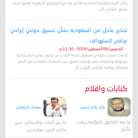
خلال الايام القليلة الماضية افتتاح عدد من المشاريع التنموية اهمها فيما
يتعلق بالجانب الت
تحذير عاجل من السعودية بشأن تنسيق حوثي إيراني
عراقي لاستهداف ...
الخميس/06/أغسطس/2026 - 11:30 م
كشف مصدر سعودي مسؤول لقناة الحدث عن وجود تقارير استخباراتية
موثوقة ومتعددة تفيد بوجود تنسيق بين مليشيات الحوثي في اليمن
وفصائل عراقية والحرس الثوري ال
كتابات واقلام
بلال غلام حسين
سعدان اليافعي
ما بعد الفصول المؤلمة..يبقى
ما بين الثبات والانبطاح.. حين
الأمل
تخاض الحرب بعقيدتين