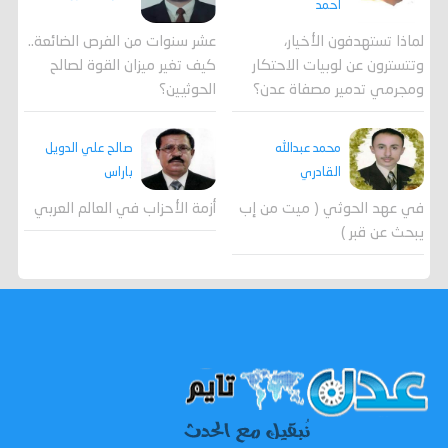
احمد
لماذا تستهدفون الأخيار،
عشر سنوات من الفرص الضائعة..
وتتسترون عن لوبيات الاحتكار
كيف تغير ميزان القوة لصالح
ومجرمي تدمير مصفاة عدن؟
الحوثيين؟
محمد عبدالله
صالح علي الدويل
القادري
باراس
في عهد الحوثي ( ميت من إب
أزمة الأحزاب في العالم العربي
يبحث عن قبر )