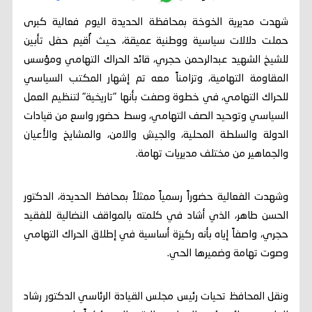
شهدت مديرية الخوخة بمحافظة الحديدة اليوم فعالية كبرى
حملت دلالات سياسية ووطنية عميقة، حيث أُقيم حفل تأبين
للشيخ الشهيد عبدالرحمن حجري، قائد الحراك التهامي ومؤسس
المقاومة التهامية، وتزامناً معه تم إشهار المكتب السياسي
للحراك التهامي، في خطوة وصفت بأنها "تاريخية" لتنظيم العمل
السياسي وتوحيد الصف التهامي، وسط حضور واسع من قيادات
الدولة والسلطة المحلية، والجيش والامن، والمشايخ والأعيان
والجماهير من مختلف مديريات تهامة.
وشهدت الفعالية حضوراً رسمياً ممثلاً بمحافظ الحديدة، الدكتور
الحسن طاهر، الذي أشاد في كلمته بالمواقف النضالية للفقيد
حجري، واصفاً إياه بأنه ركيزة أساسية في إطلاق الحراك التهامي
وصوت تهامة وضميرها الحي.
ونقل المحافظ تحيات رئيس مجلس القيادة الرئاسي الدكتور رشاد