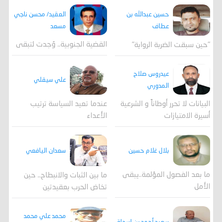
العقيد/ محسن ناجي
حسين عبدالله بن
مسعد
عطاف
القضية الجنوبية.. وُجدت لتبقى
"حين سبقت الضربة الرواية"
عيدروس صلاح
علي سيقلي
المدوري
عندما تعيد السياسة ترتيب
البيانات لا تحرر أوطاناً و الشرعية
الأعداء
أسيرة الامتيازات
بلال غلام حسين
سعدان اليافعي
ما بعد الفصول المؤلمة..يبقى
ما بين الثبات والانبطاح.. حين
الأمل
تخاض الحرب بعقيدتين
محمد علي محمد