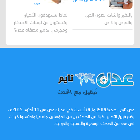
سعيد أحمد بن اسحاق
احمد
لماذا تستهدفون الأخيار،
بالنفير والثبات نصون الدين
وتتسترون عن لوبيات الاحتكار
والعرض والارض
ومجرمي تدمير مصفاة عدن؟
عدن تايم - صحيفة الكترونية تأسست في مدينة عدن في 14 أكتوبر 2015م ،
يضم فريق التحرير نخبة من الصحفيين من المؤهلين جامعيا واكتسبوا خبرات
في عدد من الصحف الرسمية والاهلية والدولية.