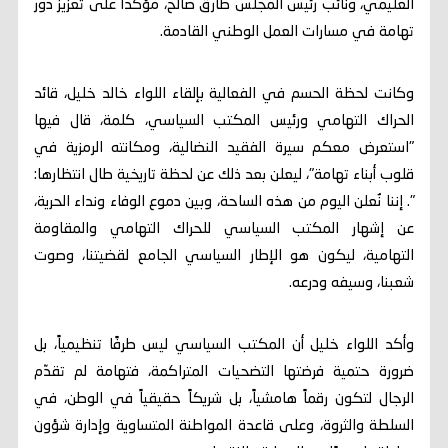
العليمي، ونائب رئيس المجلس طارق صالح، مؤكداً على تعزيز دور
تهامة في مسارات العمل الوطني القادمة.
وكانت لحظة الحسم في الفعالية بإلقاء اللواء خالد خليل، قائد
الحراك التهامي ورئيس المكتب السياسي، كلمة، قال فيها
"استعرض معكم سيرة الفقيد النضالية، ومكانته الرمزية في
قلوب أبناء تهامة"، ليعلن بعد ذلك عن لحظة تاريخية طال انتظارها:
". إننا نُعلن اليوم من هذه الساحة، وبين دموع الوفاء ونداء الحرية،
عن إشهار المكتب السياسي للحراك التهامي والمقاومة
التهامية، ليكون هو الإطار السياسي الجامع لقضيتنا، وصوت
شعبنا، وسيفه ودرعه.
وأكد اللواء خليل أن المكتب السياسي ليس طرفًا تنظيمياً، بل
ضرورة حتمية فرضتها التضحيات المتراكمة، فتهامة لم تقدّم
الرجال لتكون رقماً هامشياً، بل شريكاً حقيقياً في الوطن، في
السلطة والثروة، وعلى قاعدة المواطنة المتساوية وإدارة شؤون