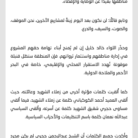
مناطقها بعيدًا عن الوصاية والإقصاء.
وتابع قائلًا: لن نكون بعد اليوم زينةً لمشاريع الآخرين، نحن الموقف،
والصوت، والسيف، والدرع.
وحذّر اللواء خالد خليل إن لم يُمنح أبناء تهامة حقهم المشروع
في إدارة مناطقهم واستثمار ثرواتهم، فإن المنطقة ستظل قنبلة
موقوتة تُهدد الاستقرار المحلي والإقليمي، خاصة في البحر
الأحمر والملاحة الدولية.
كما أُلقيت كلمات مؤثرة أخرى من زملاء الشهيد وعائلته، حيث
ألقى العميد أحمد الكوكباني كلمة عن زملاء الشهيد، فيما ألقى
مساوى حجري شقيق الشهيد كلمة عن أسرته، وألقى السياسي
عبدالله نعمان كلمة باسم التنظيمات والأحزاب السياسية.
وأكدت جميع الكلمات أن الشيخ عبدالرحمن حجري لم يكن مجرد