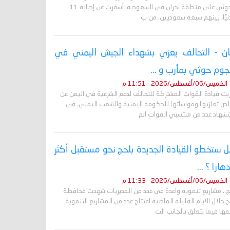
الحوثي على منطقة نجران في السعودية، أسفرت عن إصابة 11
نيًا، بينهم سبعة سعوديين، من ب
ان - التحالف يعزي بشهداء الجيش اليمني في
وم حوثي بمأرب و ...
الخميس/06/أغسطس/2026 - 11:51 م
ربت قيادة القوات المشتركة للتحالف لدعم الشرعية في اليمن عن
لص تعازيها ومواساتها للحكومة اليمنية والشعب اليمني، في
تشهاد عدد من منتسبي القوات الم
 ستخطو القيادة الجديدة بلحج نحو مستقبل أكثر
دهارا ؟ ...
الخميس/06/أغسطس/2026 - 11:33 م
ج.. مشاريع تنموية واعدة في عدد من المديريات شهدت محافظة
 خلال الايام القليلة الماضية افتتاح عدد من المشاريع التنموية
ها فيما يتعلق بالجانب الت