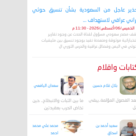
ذير عاجل من السعودية بشأن تنسيق حوثي
راني عراقي لاستهداف ...
الخميس/06/أغسطس/2026 - 11:30 م
ف مصدر سعودي مسؤول لقناة الحدث عن وجود تقارير
تخباراتية موثوقة ومتعددة تفيد بوجود تنسيق بين مليشيات
حوثي في اليمن وفصائل عراقية والحرس الثوري ال
ابات واقلام
بلال غلام حسين
سعدان اليافعي
عد الفصول المؤلمة..يبقى
ما بين الثبات والانبطاح.. حين
ل
تخاض الحرب بعقيدتين
محمد علي محمد
سعيد أحمد بن
احمد
اسحاق