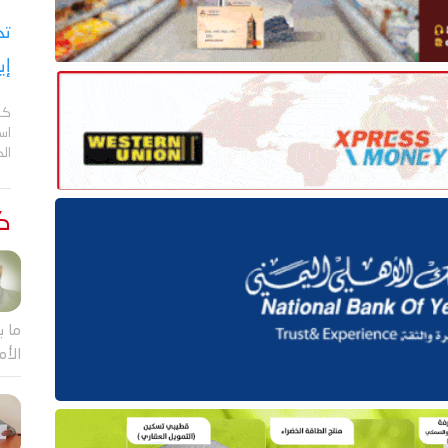
تح
إي
كش
اس
ال
كت
ما ب
الأم