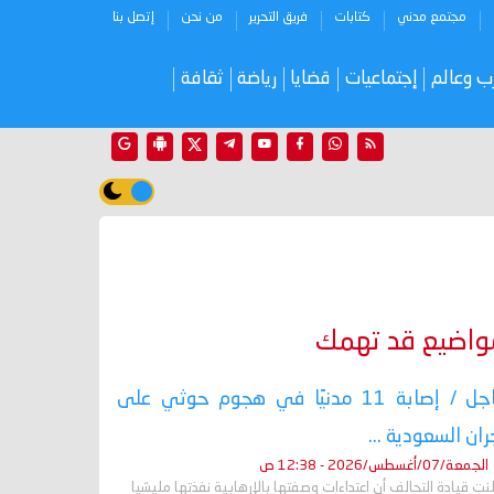
مجتمع مدني
كتابات
فريق التحرير
من نحن
إتصل بنا
ب وعالم
إجتماعيات
قضايا
رياضة
ثقافة
واضيع قد تهمك
عاجل / إصابة 11 مدنيًا في هجوم حوثي على
ران السعودية ...
الجمعة/07/أغسطس/2026 - 12:38 ص
نت قيادة التحالف أن اعتداءات وصفتها بالإرهابية نفذتها مليشيا