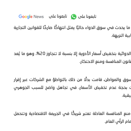
تابعونا على
تابعونا على
 يحدث في سوق الدواء حاليًا يمثل انتهاكًا صارخًا للقوانين التجارية
ة النزيهة.
و بعد انخفاض سعر الصرف بنسبة 45%، لم تلتزم الشركات الدوائية بتخفيض أسعار الأدوية إلا بنسبة لا تتجاوز 20%، وهو ما يُعد
انون المنافسة ومنع الاحتكار.
السوق والمواطن، قامت بدلًا من ذلك بالتواطؤ مع الشركات عبر إقرار
ليات بحجة عدم تخفيض الأسعار، في تجاهل واضح للسبب الجوهري
قية.
نع المنافسة العادلة تعتبر شريكًا في الجريمة الاقتصادية وتتحمل
ام الرأي العام.