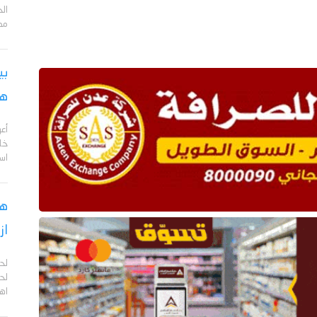
مد
بي
هج
أع
خا
اس
هل
از
لح
لحج
اهم