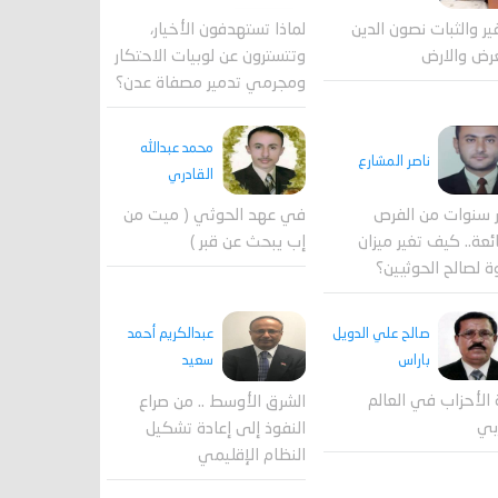
لماذا تستهدفون الأخيار،
فير والثبات نصون الدين
وتتسترون عن لوبيات الاحتكار
رض والارض
ومجرمي تدمير مصفاة عدن؟
محمد عبدالله
ناصر المشارع
القادري
 سنوات من الفرص
في عهد الحوثي ( ميت من
ئعة.. كيف تغير ميزان
إب يبحث عن قبر )
ة لصالح الحوثيين؟
صالح علي الدويل
عبدالكريم أحمد
باراس
سعيد
 الأحزاب في العالم
الشرق الأوسط .. من صراع
بي
النفوذ إلى إعادة تشكيل
النظام الإقليمي