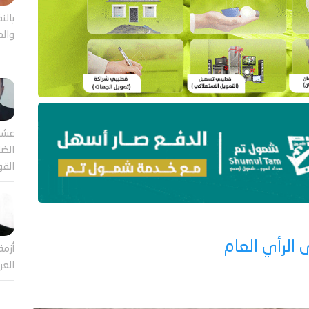
بالن
والع
عشر
الضا
القو
الرأي العام
أزمة
العر