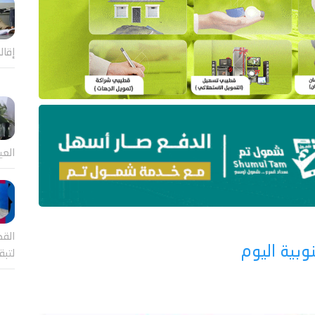
إقال
العي
القض
وبية اليوم
لتب