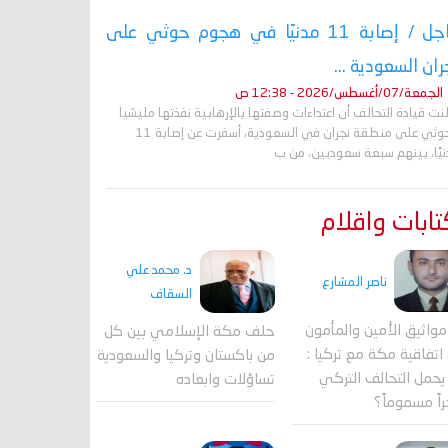
عاجل / إصابة 11 مدنيًا في هجوم حوثي على
ران السعودية ...
الجمعة/07/أغسطس/2026 - 12:38 ص
نت قيادة التحالف أن اعتداءات وصفتها بالإرهابية نفذتها مليشيا
الحوثي على منطقة نجران في السعودية، أسفرت عن إصابة 11
نيًا، بينهم سبعة سعوديين، من ب
ابات واقلام
د. محمد علي
ناصر المشارع
السقاف
واثيق الأمين والمأمون
حلف مكة الإسلامي بين كل
اتفاقية مكة مع تركيا :
من باكستان وتركيا والسعودية
حمل التحالف التركي
تساؤلات وابعاده
اً مسموماً؟