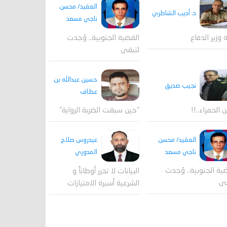
العقيد/ محسن
د. أديب الشاطري
ناجي مسعد
القضية الجنوبية.. وُجدت
ة وزير الدفاع
لتبقى
حسين عبدالله بن
نجيب صديق
عطاف
ن الحمراء..!!
"حين سبقت الضربة الرواية"
العقيد/ محسن
عيدروس صلاح
ناجي مسعد
المدوري
ية الجنوبية.. وُجدت
البيانات لا تحرر أوطاناً و
قى
الشرعية أسيرة الامتيازات