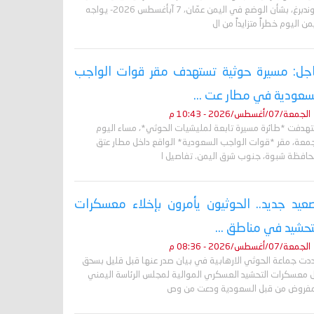
غروندبرغ، بشأن الوضع في اليمن عمّان، 7 آبأغسطس 2026- يواجه
من اليوم خطراً متزايداً من ال
جل: مسيرة حوثية تستهدف مقر قوات الواجب
سعودية في مطار عت ...
الجمعة/07/أغسطس/2026 - 10:43 م
تهدفت *طائرة مسيرة تابعة لمليشيات الحوثي*، مساء اليوم
جمعة، مقر *قوات الواجب السعودية* الواقع داخل مطار عتق
حافظة شبوة، جنوب شرق اليمن. تفاصيل ا
عيد جديد.. الحوثيون يأمرون بإخلاء معسكرات
تحشيد في مناطق ...
الجمعة/07/أغسطس/2026 - 08:36 م
دت جماعة الحوثي الارهابية في بيان صدر عنها قبل قليل بسحق
 معسكرات التحشيد العسكري الموالية لمجلس الرئاسة اليمني
مفروض من قبل السعودية ودعت من وص