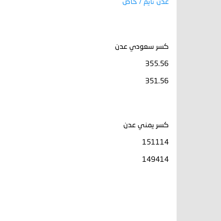
عدن تايم / خاص
كسر سعودي عدن
355.56
351.56
كسر يمني عدن
151114
149414