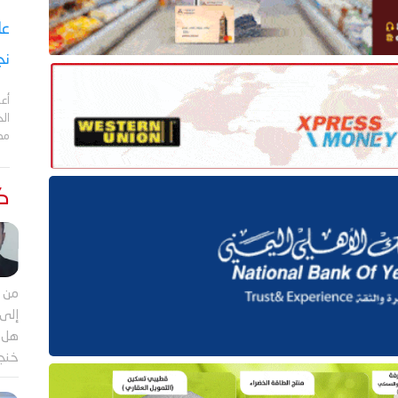
نج
أعل
مد
كت
من م
إلى 
هل ي
خنجر