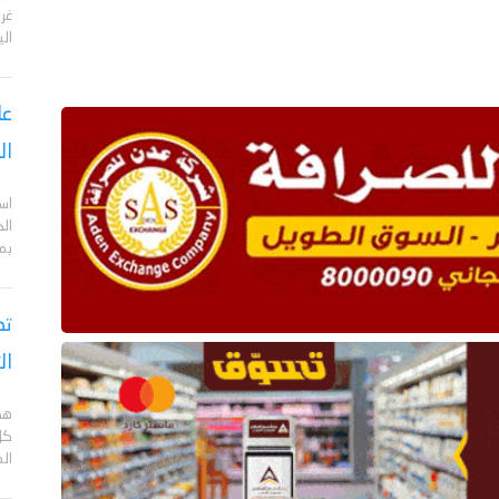
الي
عا
ال
اس
ال
بم
تص
ال
هد
كل
ال