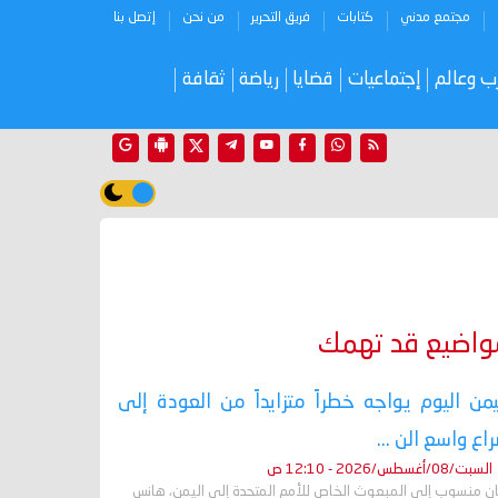
مجتمع مدني
كتابات
فريق التحرير
من نحن
إتصل بنا
ب وعالم
إجتماعيات
قضايا
رياضة
ثقافة
واضيع قد تهمك
يمن اليوم يواجه خطراً متزايداً من العودة إلى
اع واسع الن ...
السبت/08/أغسطس/2026 - 12:10 ص
ان منسوب إلى المبعوث الخاص للأمم المتحدة إلى اليمن، هانس