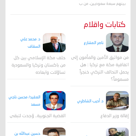
بينهم سبعة سعوديين، من ب
كتابات واقلام
د. محمد علي
ناصر المشارع
السقاف
من مواثيق الأمين والمأمون إلى
حلف مكة الإسلامي بين كل
اتفاقية مكة مع تركيا : هل
من باكستان وتركيا والسعودية
يحمل التحالف التركي خنجراً
تساؤلات وابعاده
مسموماً؟
العقيد/ محسن ناجي
د. أديب الشاطري
مسعد
القضية الجنوبية.. وُجدت لتبقى
إقالة وزير الدفاع
حسين عبدالله بن