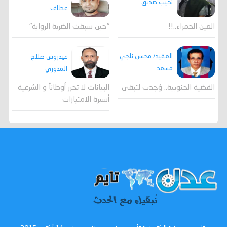
نجيب صديق
عطاف
العين الحمراء..!!
"حين سبقت الضربة الرواية"
العقيد/ محسن ناجي
عيدروس صلاح
مسعد
المدوري
القضية الجنوبية.. وُجدت لتبقى
البيانات لا تحرر أوطاناً و الشرعية
أسيرة الامتيازات