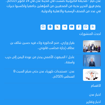
عدن تايم - صحيفة الكترونية تأسست في مدينة عدن في 14 أكتوبر 2015م ،
يضم فريق التحرير نخبة من الصحفيين من المؤهلين جامعيا واكتسبوا خبرات
في عدد من الصحف الرسمية والاهلية والدولية.
احدث المنشورات
بقرار وزاري.. منح الدكتورة ولاء فريد حسين شائف بن
عطاف إجازة محاسب قانوني..
عاجل / المبعوث الأممي يحذر من عودة اليمن إلى حرب
واسعة..
عدن : مستجدات كهرباء عدن حتى صباح السبت 8
اغسطس 2026م..
الاقسام
اخبار عدن
اخبار وتقارير