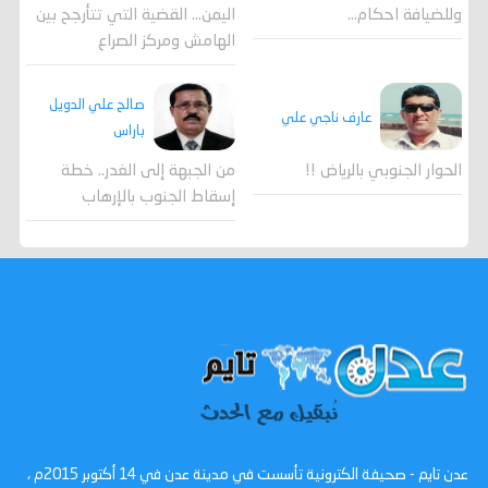
وللضيافة احكام…
اليمن… القضية التي تتأرجح بين
الهامش ومركز الصراع
صالح علي الدويل
عارف ناجي علي
باراس
الحوار الجنوبي بالرياض !!
من الجبهة إلى الغدر.. خطة
إسقاط الجنوب بالإرهاب
عدن تايم - صحيفة الكترونية تأسست في مدينة عدن في 14 أكتوبر 2015م ،