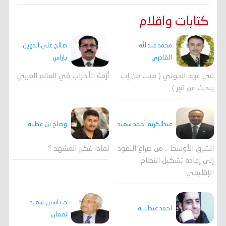
كتابات واقلام
محمد عبدالله
صالح علي الدويل
القادري
باراس
في عهد الحوثي ( ميت من إب
أزمة الأحزاب في العالم العربي
يبحث عن قبر )
وضاح بن عطية
عبدالكريم أحمد سعيد
لماذا يتكرر المشهد ؟
الشرق الأوسط .. من صراع النفوذ
إلى إعادة تشكيل النظام
الإقليمي
د. ياسين سعيد
احمد عبداللاه
نعمان