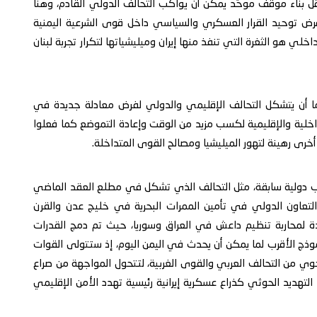
قل بناء موقف موحّد يمكن أن يواكب التحالف الدولي القادم، وهنا
فرض توحيد القرار العسكري والسياسي داخل قوى الشرعية اليمنية
اخلي هو الثغرة التي تنفذ منها إيران وميليشياتها لتكرار تجربة لبنان
 أن يتشكل التحالف الإقليمي والدولي لفرض معادلة جديدة في
لداخلية والإقليمية لكسب مزيد من الوقت وإعادة التموضع كما فعلوا
أخرى رهينة لتهور الميليشيا ومصالح القوى المتداخلة.
ارب دولية سابقة، مثل التحالف الذي تشكل في مطلع العقد الماضي
تعاون الدولي في تأمين الممرات البحرية في خليج عدن والقرن
حدة لمحاربة تنظيم داعش في العراق وسوريا، حيث تم دمج القدرات
لنموذج الأقرب لما يمكن أن يحدث في اليمن اليوم، إذ ستتولى القوات
وجوي من التحالف العربي والقوى الغربية، لتتحول المواجهة من صراع
تهديد الحوثي كذراع عسكرية إيرانية رئيسية تهدد الأمن الإقليمي