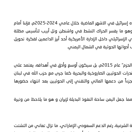
وإذا أضفنا إلى ذلك إطلاق الحوثيين صواريخ ومسيرات باتجاه إسرائيل في الاشهر الماضية خلال عامي 2024-2025م، فإننا أمام
 وهو ما يفسر الحراك النشط في واشنطن وتل أبيب لتأسيس مظلة
 الإسرائيلي داخل الإدارة الأمريكية أحد أبرز الداعمين لفكرة تحويل
 أدواتها الحوثية في الشمال اليمني.
التحالف المتوقع لن يكون مجرد نسخة جديدة من "عاصفة الحزم" عام 2015م، بل سيكون أوسع وأدق في أهدافه، يعتمد على
قدرات الحوثيين الصاروخية والبحرية كما جرى مع حزب الله في لبنان
نوات جزءاً من دعمها المالي والتقني إلى الحوثيين بعد انتهاء حضورها
 جعل اليمن ساحة النفوذ البديلة لإيران و هو ما يلاحظ من وتيرة
لشرعية، رغم الدعم السعودي الإماراتي، ما تزال تعاني من التشتت