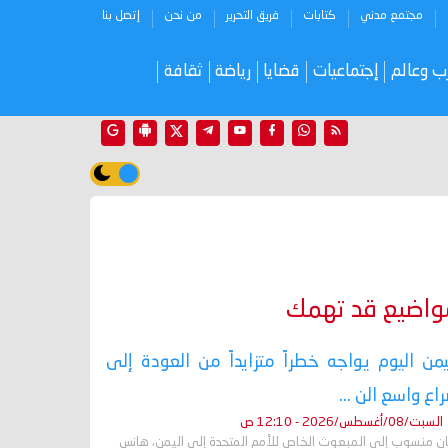
مجتمع مدني
كتابات
فريق التحرير
من نحن
إتصل بنا
ب وعالم
إجتماعيات
قضايا
رياضة
ثقافة
واضيع قد تهمك
يمن اليوم يواجه خطراً متزايداً من العودة إلى
اع واسع الن ...
السبت/08/أغسطس/2026 - 12:10 ص
ان منسوب إلى المبعوث الخاص للأمم المتحدة إلى اليمن، هانس