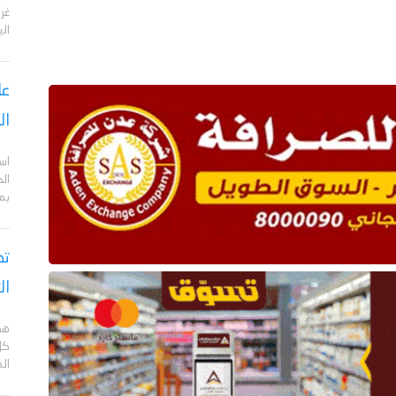
الي
عا
ال
اس
ال
بم
تص
ال
هد
كل
ال