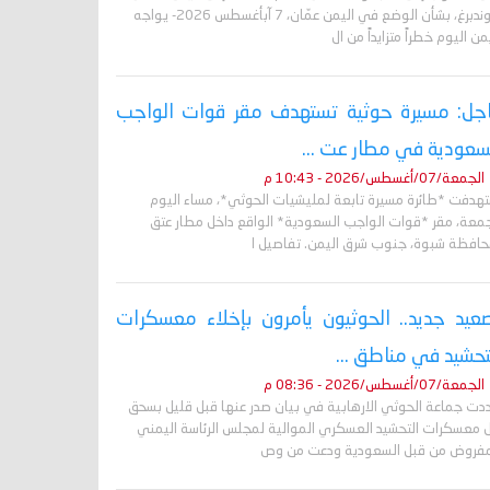
غروندبرغ، بشأن الوضع في اليمن عمّان، 7 آبأغسطس 2026- يواجه
من اليوم خطراً متزايداً من ال
جل: مسيرة حوثية تستهدف مقر قوات الواجب
سعودية في مطار عت ...
الجمعة/07/أغسطس/2026 - 10:43 م
تهدفت *طائرة مسيرة تابعة لمليشيات الحوثي*، مساء اليوم
جمعة، مقر *قوات الواجب السعودية* الواقع داخل مطار عتق
حافظة شبوة، جنوب شرق اليمن. تفاصيل ا
عيد جديد.. الحوثيون يأمرون بإخلاء معسكرات
تحشيد في مناطق ...
الجمعة/07/أغسطس/2026 - 08:36 م
دت جماعة الحوثي الارهابية في بيان صدر عنها قبل قليل بسحق
 معسكرات التحشيد العسكري الموالية لمجلس الرئاسة اليمني
مفروض من قبل السعودية ودعت من وص