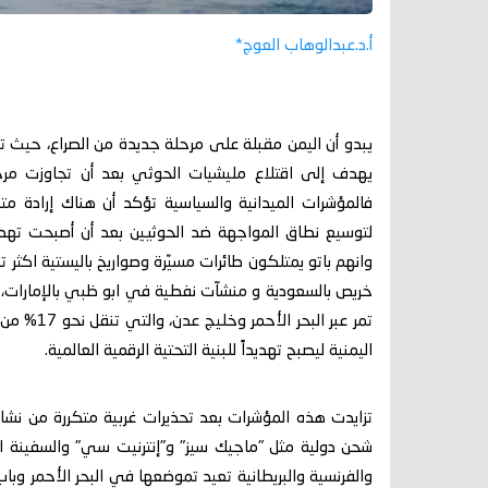
أ.د.عبدالوهاب العوج*
يبدو أن اليمن مقبلة على مرحلة جديدة من الصراع، حيث 
يهدف إلى اقتلاع مليشيات الحوثي بعد أن تجاوزت مرحلة
فالمؤشرات الميدانية والسياسية تؤكد أن هناك إرادة متن
لتوسيع نطاق المواجهة ضد الحوثيين بعد أن أصبحت تهد
وانهم باتو يمتلكون طائرات مسيّرة وصواريخ باليستية اك
خريص بالسعودية و منشآت نفطية في ابو ظبي بالإمارات، 
تمر عبر ال
اليمنية ليصبح تهديداً للبنية التحتية الرقمية العالمية.
تزايدت هذه المؤشرات بعد تحذيرات غربية متكررة من نشا
شحن دولية مثل "ماجيك سيز" و"إنترنيت سي" والسفينة اله
والفرنسية والبريطانية تعيد تموضعها في البحر الأحمر وب