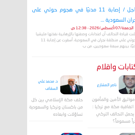
عاجل / إصابة 11 مدنيًا في هجوم حوثي على
ران السعودية ...
الجمعة/07/أغسطس/2026 - 12:38 ص
نت قيادة التحالف أن اعتداءات وصفتها بالإرهابية نفذتها مليشيا
الحوثي على منطقة نجران في السعودية، أسفرت عن إصابة 11
نيًا، بينهم سبعة سعوديين، من ب
ابات واقلام
د. محمد علي
ناصر المشارع
السقاف
واثيق الأمين والمأمون
حلف مكة الإسلامي بين كل
اتفاقية مكة مع تركيا :
من باكستان وتركيا والسعودية
حمل التحالف التركي
تساؤلات وابعاده
اً مسموماً؟