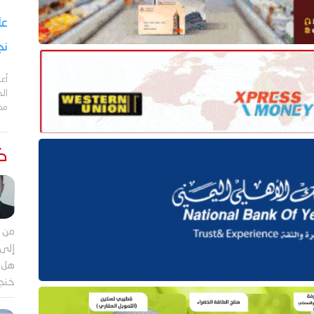
نج
أعل
مد
كت
من م
إلى 
هل ي
خنجر