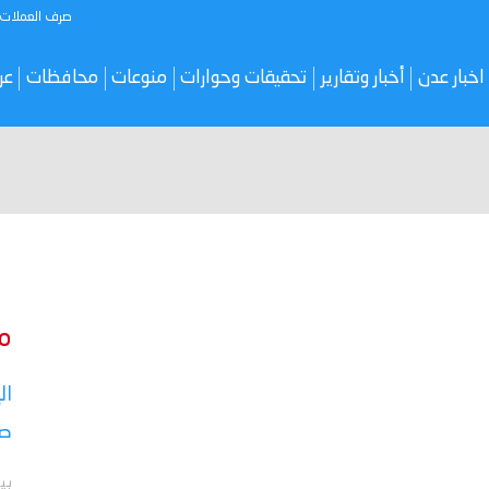
صرف العملات
اخبار عدن
أخبار وتقارير
تحقيقات وحوارات
منوعات
محافظات
عر
م
ال
صر
بي