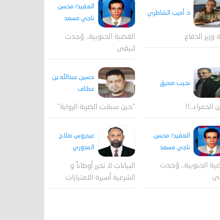
العقيد/ محسن
د. أديب الشاطري
ناجي مسعد
القضية الجنوبية.. وُجدت
ة وزير الدفاع
لتبقى
حسين عبدالله بن
نجيب صديق
عطاف
ن الحمراء..!!
"حين سبقت الضربة الرواية"
العقيد/ محسن
عيدروس صلاح
ناجي مسعد
المدوري
ية الجنوبية.. وُجدت
البيانات لا تحرر أوطاناً و
قى
الشرعية أسيرة الامتيازات