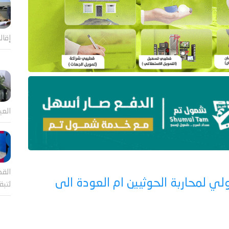
إقال
العي
القض
 لمحاربة الحوثيين ام العودة الى
لتب