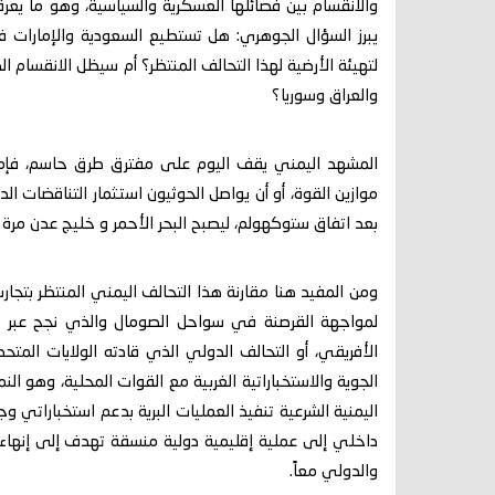
والانقسام بين فصائلها العسكرية والسياسية، وهو ما يعر
يبرز السؤال الجوهري: هل تستطيع السعودية والإمارات 
لتهيئة الأرضية لهذا التحالف المنتظر؟ أم سيظل الانقسام الد
والعراق وسوريا؟
المشهد اليمني يقف اليوم على مفترق طرق حاسم، فإما
موازين القوة، أو أن يواصل الحوثيون استثمار التناقضات ا
بعد اتفاق ستوكهولم، ليصبح البحر الأحمر و خليج عدن مرة 
ومن المفيد هنا مقارنة هذا التحالف اليمني المنتظر بتج
لمواجهة القرصنة في سواحل الصومال والذي نجح عبر ال
الأفريقي، أو التحالف الدولي الذي قادته الولايات المت
الجوية والاستخباراتية الغربية مع القوات المحلية، وهو ا
اليمنية الشرعية تنفيذ العمليات البرية بدعم استخباراتي 
داخلي إلى عملية إقليمية دولية منسقة تهدف إلى إنهاء ال
والدولي معاً.