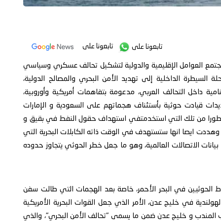
تابعونا على
تابعونا على
تجتمع العوامل الإقليمية والدولية لتشكيل تحالف عسكري وسياسي
 السيطرة الداخلية إلى تهديد الأمن البحري والمصالح الدولية،
امية داخل التحالف العربي، مدعومة بتفاهمات أمريكية وأوروبية،
يدات قيادت حوثية بأستئناف هجماتهم على السعودية و الإمارات
ثر تطورا من تلك التي استخدمتفي استهداف حقول النفط في بقيق و
وهددت ايصا انها ستستهدف في الوقت ذاته الكابلات البحرية التي
بحر الأحمر وخليج عدن، والتي تنقل نحو 17% من بيانات الاتصالات العالمية، وهو ما جعل خطر الحوثي يتجاوز حدوده
ط الحوثيين في البحر الأحمر، خاصة بعد الهجمات التي طالت سفن
ولندية في خليج عدن، الأمر الذي جعل القوات البحرية الأمريكية
اب المندب و خليج عدن ضمن ما يسمى "تحالف الأمن البحري"، والذي