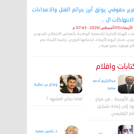
رير حقوقي يوثق أبرز جرائم القتل والاعتداءات
لانتهاكات ال ...
الأربعاء/05/أغسطس/2026 - 07:43 م
ت الهيئة الإدارية للجمعية الوطنية بالمجلس الانتقالي الجنوبي
ربي، صباح اليوم الأربعاء، اجتماعها الدوري، برئاسة الأستاذ نصر
لح هرهرة، عضو هيئة ر
ابات واقلام
عبدالكريم أحمد
وضاح بن عطية
سعيد
لماذا يتكرر المشهد ؟
ق الأوسط .. من صراع
وذ إلى إعادة تشكيل
ام الإقليمي
د. ياسين سعيد