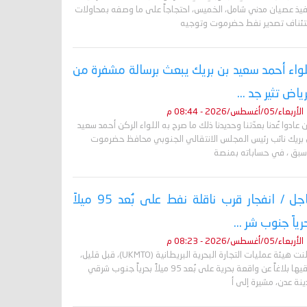
فيذ عصيان مدني شامل، الخميس، احتجاجاً على ما وصفه بمحاولات
تئناف تصدير نفط حضرموت وتوجيه
لواء أحمد سعيد بن بريك يبعث برسالة مشفرة من
رياض تثير جد ...
الأربعاء/05/أغسطس/2026 - 08:44 م
 عادوا عُدنا بعدّتنا وحديدنا ذلك ما صرح به اللواء الركن أحمد سعيد
 بريك نائب رئيس المجلس الانتقالي الجنوبي محافظ حضرموت
أسبق ، في حساباته بمنصة
عاجل / انفجار قرب ناقلة نفط على بُعد 95 ميلاً
رياً جنوب شر ...
الأربعاء/05/أغسطس/2026 - 08:23 م
أعلنت هيئة عمليات التجارة البحرية البريطانية (UKMTO)، قبل قليل،
تلقيها بلاغاً عن واقعة بحرية على بُعد 95 ميلاً بحرياً جنوب شرقي
نة عدن، مشيرة إلى أ