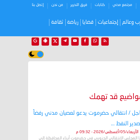
مجتمع مدني
كتابات
فريق التحرير
من نحن
إتصل بنا
ب وعالم
إجتماعيات
قضايا
رياضة
ثقافة
واضيع قد تهمك
جل / انتقالي حضرموت يدعو لعصيان مدني رفضاً
صدير النفط ...
الأربعاء/05/أغسطس/2026 - 09:32 م
ا المجلس الانتقالي الجنوبي في حضرموت أبناء المحافظة إلى