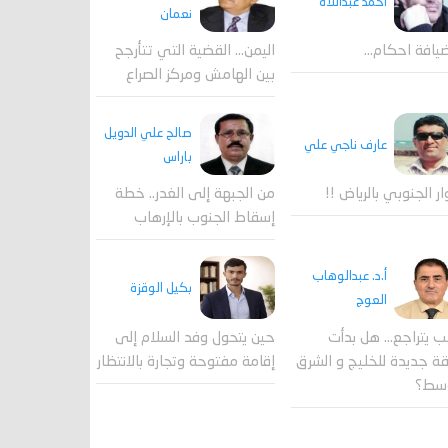
احمد عبداللاه
نعمان
يافة احكام…
اليمن… القضية التي تتأرجح
بين الهامش ومركز الصراع
صالح علي الدويل
عارف ناجي علي
باراس
ار الجنوبي بالرياض !!
من الجبهة إلى الغدر.. خطة
إسقاط الجنوب بالإرهاب
أ.د. عبدالوهاب
بكيل الوقزة
العوج
ب يتراجع... هل بدأت
حين يتحول وفد السلام إلى
 جديدة للخليج و الشرق
إقامة مفتوحة وتجارة بالانتظار
وسط؟