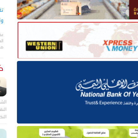
تق
وا
عقد
الع
صا
كت
الشر
النف
النظ