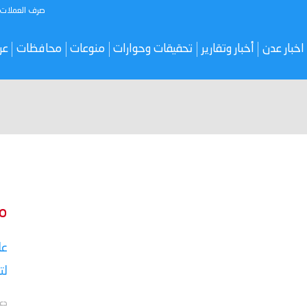
صرف العملات
اخبار عدن
أخبار وتقارير
تحقيقات وحوارات
منوعات
محافظات
عر
م
عا
لت
دع