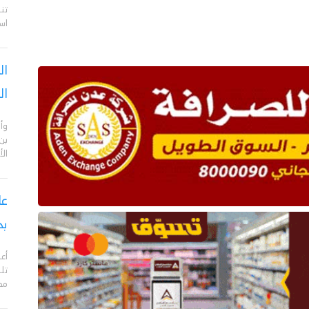
تن
اس
ال
ال
وأن
بن
ال
بح
مدي