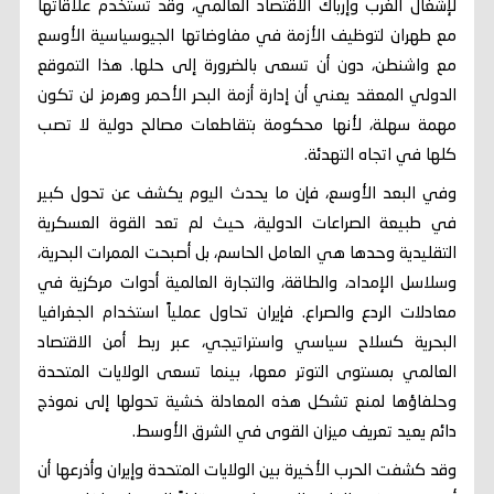
لإشغال الغرب وإرباك الاقتصاد العالمي، وقد تستخدم علاقاتها
مع طهران لتوظيف الأزمة في مفاوضاتها الجيوسياسية الأوسع
مع واشنطن، دون أن تسعى بالضرورة إلى حلها. هذا التموقع
الدولي المعقد يعني أن إدارة أزمة البحر الأحمر وهرمز لن تكون
مهمة سهلة، لأنها محكومة بتقاطعات مصالح دولية لا تصب
كلها في اتجاه التهدئة.
وفي البعد الأوسع، فإن ما يحدث اليوم يكشف عن تحول كبير
في طبيعة الصراعات الدولية، حيث لم تعد القوة العسكرية
التقليدية وحدها هي العامل الحاسم، بل أصبحت الممرات البحرية،
وسلاسل الإمداد، والطاقة، والتجارة العالمية أدوات مركزية في
معادلات الردع والصراع. فإيران تحاول عملياً استخدام الجغرافيا
البحرية كسلاح سياسي واستراتيجي، عبر ربط أمن الاقتصاد
العالمي بمستوى التوتر معها، بينما تسعى الولايات المتحدة
وحلفاؤها لمنع تشكل هذه المعادلة خشية تحولها إلى نموذج
دائم يعيد تعريف ميزان القوى في الشرق الأوسط.
وقد كشفت الحرب الأخيرة بين الولايات المتحدة وإيران وأذرعها أن