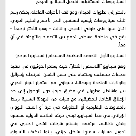
السيناريوهات المستقبلية: تفصيل السيناريو المرجح
بالنظر إلى تطورات الميدان ومواقف الأطراف الفاعلة، يمكن رسم
ثلاثة سيناريوهات رئيسية لمستقبل البحر الأحمر والخليج العربي،
اثنان منها على طرفي النقيض، والثالث – وهو الأكثر ترجيحاً –
يقع في منطقة وسطى تجمع بين التصعيد والتهدئة في آنٍ
معاً.
السيناريو الأول: التصعيد المنضبط المستدام (السيناريو المرجح)
وهو سيناريو "اللاستقرار المُدار"، حيث يستمر الحوثيون في تنفيذ
هجمات متقطعة ومنتقاة على سفن الشحن المرتبطة بإسرائيل
والولايات المتحدة وبريطانيا، بالتوازي مع استمرار التوتر البحري
بين واشنطن وطهران في مضيق هرمز، دون الوصول إلى حد
الإغلاق الكامل للمضيقين، مع فترات من التهدئة النسبية ترتبط
بالمفاوضات الإقليمية أو التطورات في غزة أو الملف النووي
الإيراني. في هذا السيناريو، تبقى حركة الملاحة الدولية مستمرة
ولكن بتكاليف مرتفعة، وتستمر شركات الشحن الكبرى في
تحويل مسارات سفنها بشكل جزئي، بينما تتكيف الأسواق