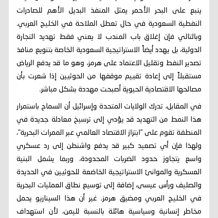
ينبع على البحر الأحمر يمثل المنفذ البديل الأهم للصادرات
النفطية السعودية في حال تعطل الملاحة في الخليج العربي.
وبالتالي فإن إغلاق باب المندب لا يعني فقط تهديد التجارة
الدولية، بل يهدد أيضاً الاستراتيجية السعودية الخاصة بتنويع منافذ
تصدير النفط وتقليل الاعتماد على هرمز، وهو ما قد يدفع الرياض
مستقبلاً إلى إعادة تقييم موقفها من الحوثيين إذا شعرت بأن
مصالحها الاقتصادية الحيوية أصبحت مهددة بشكل مباشر.
في المقابل، تدرك الولايات المتحدة وإسرائيل أن السماح باستمرار
هذا النمط من التهديد قد يؤدي إلى ترسيخ معادلة جديدة في
المنطقة تقوم على "ابتزاز الاقتصاد العالمي عبر الممرات البحرية"،
ولهذا فإن أي تصعيد كبير قد يدفع واشنطن إلى رد عسكري
واسع يتجاوز حدود الضربات المحدودة، وربما يشمل البنية
العسكرية والموانئ الاستراتيجية الخاضعة للحوثيين في الحديدة
والصليف ورأس عيسى، إضافة إلى توسيع نطاق العمليات البحرية
في الخليج العربي ومضيق هرمز. غير أن هذا السيناريو يحمل
مخاطر إنسانية وسياسية هائلة بالنسبة لليمن، لأن استهداف