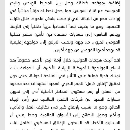
إضافية بموقعه كحلقة وصل بين المحيط الهندي والبحر
المتوسط عبر قناة السويس، مما يجعل تعطيله مؤثراً مباشراً في
إيرادات مصر من القناة، التي تراجعت بشكل ملحوظ خلال فترات
التصعيد، وهو ما يضيف بُعداً اقتصادياً عربياً داخلياً إلى الأزمة،
ويدفع القاهرة إلى حسابات معقدة بين تأمين مصدر دخلها
القومي الحيوي من جهة، وتجنب الانزلاق إلى مواجهة إقليمية
قد تهدد أمنها القومي من جهة أخرى.
لقد أثبتت هجمات الحوثيين خلال أزمة البحر الأحمر، خصوصاً بعد
اتساع المواجهة الأمريكية الإيرانية الأخيرة، أن الجماعة باتت
تمتلك قدرة فعلية على التأثير في الملاحة الدولية، حتى دون
تحقيق "إغلاق كامل" للممر البحري. فمجرد استهداف عدد محدود
من السفن أو رفع مستوى المخاطر الأمنية أدى إلى تحويل
مسارات العديد من شركات الشحن العالمية نحو رأس الرجاء
الصالح، وهو ما تسبب بارتفاع كبير في تكاليف النقل والتأمين
وتأخير وصول البضائع إلى الأسواق العالمية. وهذا يعني أن
السيناريو الأخطر قد لا يكون الإغلاق العسكري الكامل لباب