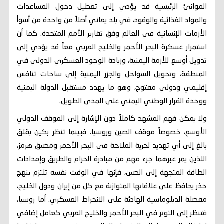
الموانئ الرئيسية قد يؤدي إلى تعطيل دخول المساعدات
والمواد الغذائية والوقود، في بلد يعاني أصلاً من واحدة من أسوأ
الأزمات الإنسانية في العالم وفق تقارير الأمم المتحدة. كما أن
استمرار عسكرة البحر الأحمر والخليج العربي معاً قد يؤدي إلى
تدويل أوسع للأزمة اليمنية، وزيادة الوجود العسكري الدولي في
المنطقة، وتحويل السواحل والجزر اليمنية إلى ساحات تنافس
إقليمي ودولي مفتوح، وهو ما يهدد مستقبل الدولة اليمنية
ووحدة القرار الوطني اليمني على المدى الطويل.
ولا يمكن فهم المشهد كاملاً دون الإشارة إلى الموقف الدولي
الأوسع، خصوصاً موقف الصين وروسيا. فبينما تنظر بكين بقلق
بالغ إلى أي تهديد لحرية الملاحة في البحر الأحمر ومضيق هرمز،
اللذين يمر عبرهما جزء مهم من مبادرة الحزام والطريق وإمدادات
الطاقة المتجهة إلى الصين، فإنها في الوقت نفسه تلتزم بنهج
حذر يحافظ على علاقاتها المتوازنة مع كل من إيران ودول الخليج،
مفضلة الدبلوماسية الهادئة على الانخراط العسكري. أما روسيا،
فتنظر إلى التوتر في البحر الأحمر والخليج العربي كعامل إضافي