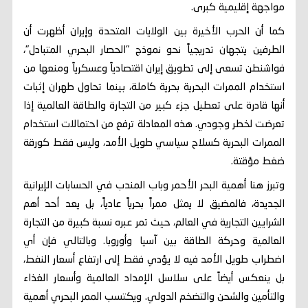
مواجهة إقليمية كبرى.
كما أن الحرب الأخيرة بين الولايات المتحدة وإيران أظهرت أن
الطرفين يتجهان تدريجياً نحو نموذج "الحصار البحري المتبادل"،
فواشنطن تسعى إلى تطويق إيران اقتصادياً وعسكرياً ومنعها من
استخدام الممرات البحرية بحرية كاملة، بينما تحاول طهران إثبات
أنها قادرة على تعطيل جزء كبير من التجارة والطاقة العالمية إذا
تعرضت لخطر وجودي. هذه المعادلة ترفع من احتمالات استخدام
الممرات البحرية كسلاح سياسي طويل الأمد، وليس فقط كورقة
ضغط مؤقتة.
وتبرز هنا أهمية البحر الأحمر وباب المندب في الحسابات الإيرانية
الجديدة، فالمضيق لا يمثل ممراً بحرياً عادياً، بل يعد أحد أهم
الشرايين التجارية في العالم، حيث تمر عبره نسبة كبيرة من التجارة
العالمية وحركة الطاقة بين آسيا وأوروبا. وبالتالي فإن أي
اضطراب طويل الأمد فيه لا يؤدي فقط إلى ارتفاع أسعار النفط،
بل ينعكس أيضاً على سلاسل الإمداد العالمية وأسعار الغذاء
والتأمين والشحن والتضخم الدولي. ويكتسب الممر البحري أهمية