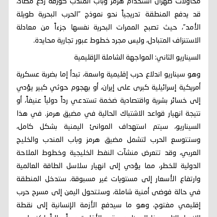
محاولات طهران استخدام هرمز وباب المندب كورقة ردع مضاد،
قد يدفع المنطقة تدريجياً نحو نموذج “الحرب البحرية طويلة
الأمد”، حيث تصبح الممرات البحرية نفسها جزءاً من معادلة
الاستنزاف المتبادل، وليس مجرد خطوط عبور تجارية محايدة.
السيناريو الثاني: المواجهة الشاملة الإقليمية
وهو سيناريو اندلاع حرب إقليمية واسعة، تبدأ إما بضربة عسكرية
أمريكية إسرائيلية كبرى على إيران، أو بهجوم حوثي كبير يؤدي
إلى خسائر بشرية واقتصادية ضخمة تستدعي رداً دولياً عنيفاً، أو
نتيجة انهيار قواعد الاشتباك الحالية في مضيق هرمز. في هذا
السيناريو، سيتم استهداف الموانئ اليمنية بشكل كامل،
وستتوسع الحرب لتشمل مضيق هرمز وباب المندب والخليج
العربي، وقد تتعرض منشآت النفط الخليجية وخطوط الملاحة
الدولية للخطر، مما يؤدي إلى انهيار سلاسل الطاقة العالمية
وارتفاع الأسعار إلى مستويات غير مسبوقة. ستدخل المنطقة
في حالة فوضى أمنية شاملة، وستتحول اليمن إلى مسرح حرب
إقليمي مفتوح، وهو ما سيدفع الأزمة الإنسانية إلى نقطة