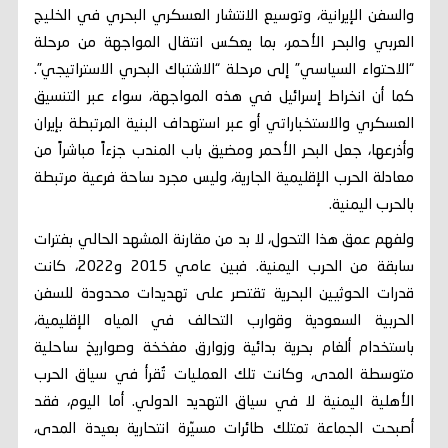
والسفن الإيرانية، وتوسيع الانتشار العسكري البحري في الخليج
العربي والبحر الأحمر، بما يعكس انتقال المواجهة من مرحلة
“الاحتواء السياسي” إلى مرحلة “الاشتباك البحري الاستراتيجي”.
كما أن انخراط إسرائيل في هذه المواجهة، سواء عبر التنسيق
العسكري والاستخباراتي أو عبر استهداف البنية المرتبطة بإيران
وأذرعها، جعل البحر الأحمر ومضيق باب المندب جزءاً مباشراً من
معادلة الحرب الإقليمية الجارية، وليس مجرد ساحة فرعية مرتبطة
بالحرب اليمنية.
ولفهم عمق هذا التحول، لا بد من مقارنة المشهد الحالي بفترات
سابقة من الحرب اليمنية. فبين عامي 2015 و2022، كانت
قدرات الحوثيين البحرية تقتصر على تهديدات محدودة للسفن
الحربية السعودية وقوارب التحالف في المياه الإقليمية،
باستخدام ألغام بحرية بدائية وزوارق مفخخة وصواريخ ساحلية
متوسطة المدى، وكانت تلك العمليات تُقرأ في سياق الحرب
الأهلية اليمنية لا في سياق التهديد الدولي. أما اليوم، فقد
أصبحت الجماعة تمتلك طائرات مسيّرة انتحارية بعيدة المدى،