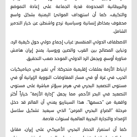
والبريطانية المحدودة قدرة الجماعة على إعادة التموضع
والتكيف، كما أن استهداف الموانئ اليمنية بشكل واسع
محفوف بمخاطر إنسانية وسياسية تردع واشنطن عن خيار التدمير
الشامل.
الاصطفاف الدولي المنقسم: غياب إجماع دولي حول كيفية الرد،
وتباين المصالح بين الغرب والصين وروسيا، يمنح إيران هامش
مناورة أوسع، ويجعل الرد الدولي الموحد صعب التحقيق.
ارتباط الأزمة بملفات إقليمية متحركة: أي تغير في ديناميكيات
الحرب في غزة أو في مسار المفاوضات النووية الإيرانية أو في
مستوى التصعيد البحري في هرمز سيؤثر مباشرة على مستوى
التصعيد في البحر الأحمر، مما يجعل "إدارة الأزمة" خياراً أكثر
واقعية من "حسمها". هذا السيناريو يعني أن العالم قد دخل
مرحلة "الصراع البحري المزمن" الذي سيعيد تشكيل سلاسل
الإمداد والتجارة البحرية العالمية لسنوات قادمة.
كما أن استمرار الحصار البحري الأمريكي على إيران، مقابل