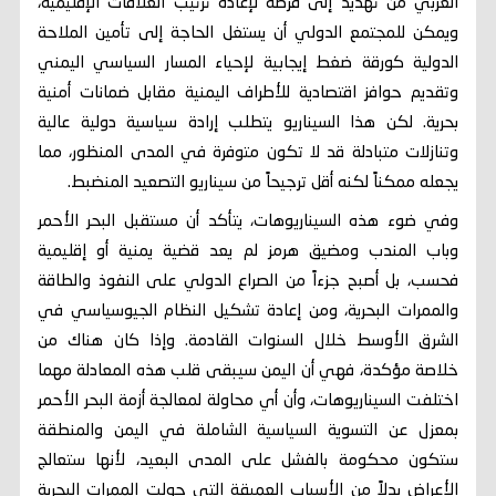
العربي من تهديد إلى فرصة لإعادة ترتيب العلاقات الإقليمية،
ويمكن للمجتمع الدولي أن يستغل الحاجة إلى تأمين الملاحة
الدولية كورقة ضغط إيجابية لإحياء المسار السياسي اليمني
وتقديم حوافز اقتصادية للأطراف اليمنية مقابل ضمانات أمنية
بحرية. لكن هذا السيناريو يتطلب إرادة سياسية دولية عالية
وتنازلات متبادلة قد لا تكون متوفرة في المدى المنظور، مما
يجعله ممكناً لكنه أقل ترجيحاً من سيناريو التصعيد المنضبط.
وفي ضوء هذه السيناريوهات، يتأكد أن مستقبل البحر الأحمر
وباب المندب ومضيق هرمز لم يعد قضية يمنية أو إقليمية
فحسب، بل أصبح جزءاً من الصراع الدولي على النفوذ والطاقة
والممرات البحرية، ومن إعادة تشكيل النظام الجيوسياسي في
الشرق الأوسط خلال السنوات القادمة. وإذا كان هناك من
خلاصة مؤكدة، فهي أن اليمن سيبقى قلب هذه المعادلة مهما
اختلفت السيناريوهات، وأن أي محاولة لمعالجة أزمة البحر الأحمر
بمعزل عن التسوية السياسية الشاملة في اليمن والمنطقة
ستكون محكومة بالفشل على المدى البعيد، لأنها ستعالج
الأعراض بدلاً من الأسباب العميقة التي حولت الممرات البحرية