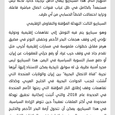
الانهيار التام. هذا السيناريو يبقى الأقل ترجيحاً حالياً، لكنه ليس
مستبعداً بالكامل في ظل غياب قنوات اتصال مباشرة فاعلة،
وتزايد احتمالات الخطأ الحسابي من أي طرف.
السيناريو الثالث: التهدئة المؤقتة والتفاوض الإقليمي
وهو سيناريو يتم فيه التوصل إلى تفاهمات إقليمية ودولية
تؤدي إلى وقف هجمات البحر الأحمر وخفض التوتر في مضيق
هرمز مقابل خطوات ملموسة في مسارات إقليمية أخرى، مثل
تقدم جاد في وقف حرب غزة، أو رفع جزئي للعقوبات عن إيران،
أو دفع مسار التسوية السياسية في اليمن. هذا السيناريو ليس
مجرد أمنية نظرية، بل له سوابق تاريخية يمكن الاستناد إليها، أبرزها
تجربة "قناة الاتصال البحرية" بين إيران والولايات المتحدة التي
أُنشئت لتجنب الحوادث البحرية في الخليج العربي، وكذلك
تفاهمات وقف إطلاق النار المؤقتة التي رعتها الأمم المتحدة
في الحديدة عام 2018، والتي أثبتت إمكانية تحقيق تهدئة
محدودة في أكثر الملفات تعقيداً حين تتوفر الإرادة السياسية.
في هذا السيناريو، يمكن أن تتحول أزمة البحر الأحمر والخليج