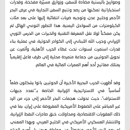
وصواريخ باليستية مضادة للسفن، وزوارق مسيّرة مفخخة، وقدرات
استخباراتية تمكنها من رصد وتتبع السفن التجارية في عرض البحر
الأحمر وخليج عدن، وتوجيه ضربات انتقائية إليها على بعد مئات
الكيلومترات من السواحل اليمنية. هذا التطور النوعي الهائل لم
يكن ممكناً لولا نقل المعرفة التقنية والخبرات من الحرس الثوري
الإيراني وحزب الله اللبناني إلى الكوادر الحوثية، في عملية بناء
قدرات استمرت لسنوات تحت غطاء الحرب الأهلية، وأثمرت عن
تحويل الحوثيين من جماعة متمردة محلية إلى طرف فاعل إقليمياً
يمتلك مفاتيح أحد أهم الممرات المائية في العالم.
وقد أظهرت الحرب البحرية الأخيرة أن الحوثيين باتوا يشكلون ضلعاً
أساسياً في الاستراتيجية الإيرانية الخاصة بـ"تعدد جبهات
الاستنزاف"، حيث تحولت هجمات البحر الأحمر إلى جزء من الرد
غير المباشر على الضغوط الأمريكية المفروضة على إيران، بما في
ذلك العقوبات الاقتصادية، ومحاولات خنق صادرات النفط الإيرانية،
والانتشار العسكري الأمريكي في الخليج العربي. وبهذا المعنى،