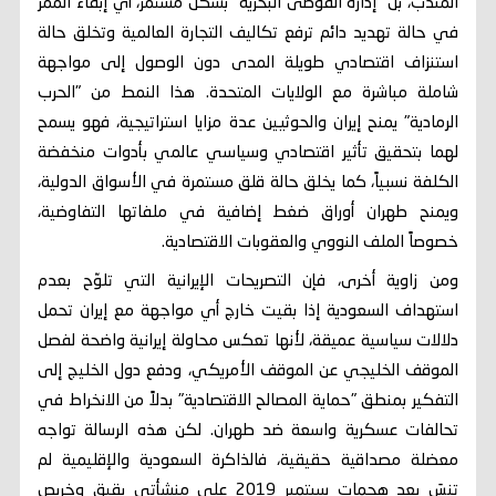
المندب، بل "إدارة الفوضى البحرية" بشكل مستمر، أي إبقاء الممر
في حالة تهديد دائم ترفع تكاليف التجارة العالمية وتخلق حالة
استنزاف اقتصادي طويلة المدى دون الوصول إلى مواجهة
شاملة مباشرة مع الولايات المتحدة. هذا النمط من "الحرب
الرمادية" يمنح إيران والحوثيين عدة مزايا استراتيجية، فهو يسمح
لهما بتحقيق تأثير اقتصادي وسياسي عالمي بأدوات منخفضة
الكلفة نسبياً، كما يخلق حالة قلق مستمرة في الأسواق الدولية،
ويمنح طهران أوراق ضغط إضافية في ملفاتها التفاوضية،
خصوصاً الملف النووي والعقوبات الاقتصادية.
ومن زاوية أخرى، فإن التصريحات الإيرانية التي تلوّح بعدم
استهداف السعودية إذا بقيت خارج أي مواجهة مع إيران تحمل
دلالات سياسية عميقة، لأنها تعكس محاولة إيرانية واضحة لفصل
الموقف الخليجي عن الموقف الأمريكي، ودفع دول الخليج إلى
التفكير بمنطق "حماية المصالح الاقتصادية" بدلاً من الانخراط في
تحالفات عسكرية واسعة ضد طهران. لكن هذه الرسالة تواجه
معضلة مصداقية حقيقية، فالذاكرة السعودية والإقليمية لم
تنسَ بعد هجمات سبتمبر 2019 على منشأتي بقيق وخريص