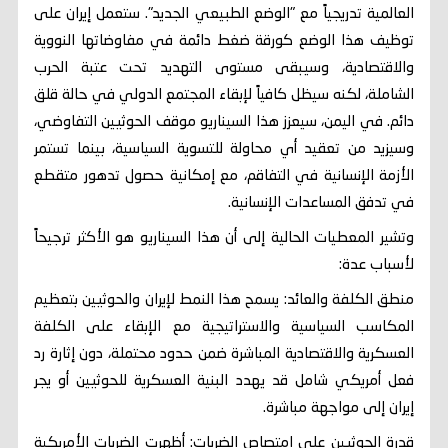
العالمية تدريجياً مع "الوضع الطبيعي الجديد". ستعمل إيران على
توظيف هذا الوضع كورقة ضغط دائمة في مفاوضاتها النووية
والاقتصادية، وسيبقى مستوى التهديد تحت عتبة الحرب
الشاملة، لكنه سيظل كافياً لإبقاء المجتمع الدولي في حالة قلق
دائم. في اليمن، سيعزز هذا السيناريو موقف الحوثيين التفاوضي،
وسيزيد من تعقيد أي محاولة للتسوية السياسية، بينما تستمر
الأزمة الإنسانية في التفاقم، مع إمكانية حصول تدهور متقطع
في تدفق المساعدات الإنسانية.
وتشير المعطيات الحالية إلى أن هذا السيناريو هو الأكثر ترجيحاً
لأسباب عدة:
منطق الكلفة والعائد: يسمح هذا النمط لإيران والحوثيين بتعظيم
المكاسب السياسية والاستراتيجية مع الإبقاء على الكلفة
العسكرية والاقتصادية المباشرة ضمن حدود محتملة، دون إثارة رد
فعل أمريكي شامل قد يهدد البنية العسكرية للحوثيين أو يجر
إيران إلى مواجهة مباشرة.
قدرة الحوثيين على امتصاص الضربات: أظهرت الضربات الأمريكية