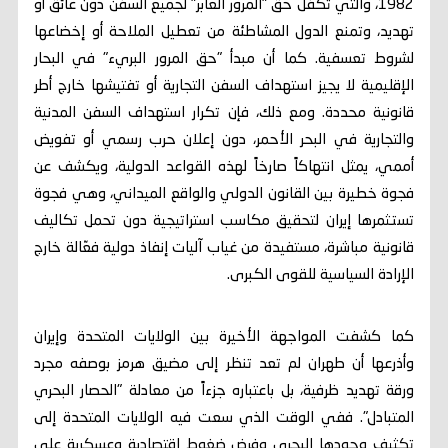
1982، والتي تكفل حق "المرور العابر" لجميع السفن دون عائق أو
تهديد، وتمنع الدول المشاطئة من تعطيل الملاحة أو إخضاعها
لشروط تعسفية. كما أن مبدأ "حق المرور البريء" في البحار
الإقليمية لا يجيز استهداف السفن التجارية أو تفتيشها خارج أطر
قانونية محددة. ومع ذلك، فإن تكرار استهداف السفن المدنية
والتجارية في البحر الأحمر، دون إعلان حرب رسمي أو تفويض
أممي، يمثل انتهاكاً صارخاً لهذه القواعد الدولية، ويكشف عن
فجوة خطيرة بين القانون الدولي والواقع الميداني، وهي فجوة
تستثمرها إيران لتحقيق مكاسب استراتيجية دون تحمل تكاليف
قانونية مباشرة، مستفيدة من غياب آليات إنفاذ دولية فعّالة خارج
الإرادة السياسية للقوى الكبرى.
كما كشفت المواجهة الأخيرة بين الولايات المتحدة وإيران
وأذرعها أن طهران لم تعد تنظر إلى مضيق هرمز بوصفه مجرد
ورقة تهديد ظرفية، بل باعتباره جزءاً من معادلة "الحصار البحري
المتبادل". ففي الوقت الذي سعت فيه الولايات المتحدة إلى
تكثيف وجودها البحري وفرض ضغوط اقتصادية وعسكرية على