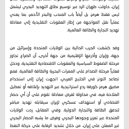
إيران، حاولت طهران الرد عبر توسيع نطاق التهديد البحري ليشمل
ليس فقط هرمز، بل أيضاً باب المندب والبحر الأحمر، بما يعني
عملياً نقل المواجهة من إطار العقوبات التقليدية إلى معادلة
تهديد التجارة والطاقة العالمية.
وقد كشفت الحرب الحالية بين الولايات المتحدة وإسرائيل من
جهة، وإيران وأذرعها الإقليمية من جهة أخرى، أن الصراع تجاوز
مرحلة الضغوط السياسية والعقوبات الاقتصادية التقليدية، ودخل
فعلياً مرحلة الصدام على الممرات البحرية والطاقة العالمية. فمع
تصاعد التوتر في الخليج العربي، اتجهت إيران إلى استخدام
مضيق هرمز كورقة ردع استراتيجية عبر التهديد بإغلاقه أو تعطيل
الملاحة فيه، في محاولة لفرض معادلة تقوم على أن أي حصار
اقتصادي أو استهداف عسكري لإيران سيقابله تهديد مباشر
لتدفق الطاقة والتجارة الدولية. وفي المقابل، ردت الولايات
المتحدة عبر تعزيز وجودها البحري وفرض ما يشبه الحصار البحري
غير المعلن على إيران، من خلال تشديد الرقابة على حركة النفط