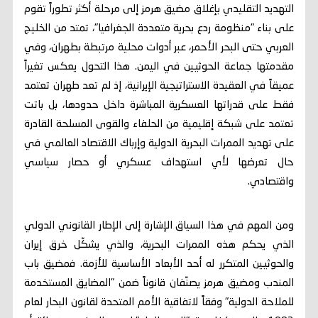
التهديد التقليدي بإغلاق مضيق هرمز إلى مرحلة أكثر تطوراً تقوم
على بناء "منظومة ردع بحرية متعددة الجغرافيا"، تمتد من الخليج
العربي حتى البحر الأحمر، عبر أدوات محلية مرتبطة بطهران، وفي
مقدمتها جماعة الحوثيين في اليمن. هذا التحول يعكس تغيراً
عميقاً في العقيدة الاستراتيجية الإيرانية، إذ لم تعد طهران تعتمد
فقط على قدراتها العسكرية المباشرة داخل حدودها، بل باتت
تعتمد على شبكة إقليمية من الحلفاء والقوى المسلحة القادرة
على تهديد الممرات البحرية الدولية وإرباك الاقتصاد العالمي في
حال تعرضها لأي استهداف عسكري أو حصار سياسي
واقتصادي.
ومن المهم في هذا السياق الإشارة إلى الإطار القانوني الدولي
الذي يحكم هذه الممرات البحرية، والذي يشكّل خرق إيران
والحوثيين المتكرر له أحد الأبعاد الأساسية للأزمة. فمضيق باب
المندب ومضيق هرمز يصنّفان قانوناً ضمن "المضايق المستخدمة
للملاحة الدولية" وفقاً لاتفاقية الأمم المتحدة لقانون البحار لعام