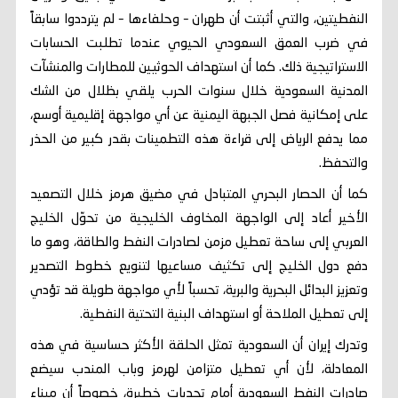
النفطيتين، والتي أثبتت أن طهران – وحلفاءها – لم يترددوا سابقاً
في ضرب العمق السعودي الحيوي عندما تطلبت الحسابات
الاستراتيجية ذلك. كما أن استهداف الحوثيين للمطارات والمنشآت
المدنية السعودية خلال سنوات الحرب يلقي بظلال من الشك
على إمكانية فصل الجبهة اليمنية عن أي مواجهة إقليمية أوسع،
مما يدفع الرياض إلى قراءة هذه التطمينات بقدر كبير من الحذر
والتحفظ.
كما أن الحصار البحري المتبادل في مضيق هرمز خلال التصعيد
الأخير أعاد إلى الواجهة المخاوف الخليجية من تحوّل الخليج
العربي إلى ساحة تعطيل مزمن لصادرات النفط والطاقة، وهو ما
دفع دول الخليج إلى تكثيف مساعيها لتنويع خطوط التصدير
وتعزيز البدائل البحرية والبرية، تحسباً لأي مواجهة طويلة قد تؤدي
إلى تعطيل الملاحة أو استهداف البنية التحتية النفطية.
وتدرك إيران أن السعودية تمثل الحلقة الأكثر حساسية في هذه
المعادلة، لأن أي تعطيل متزامن لهرمز وباب المندب سيضع
صادرات النفط السعودية أمام تحديات خطيرة، خصوصاً أن ميناء