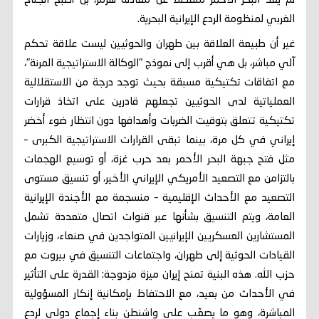
لم يعد البحر الأحمر منفصلاً عن معادلة هرمز، بل أصبح الجناح
الغربي لمنظومة الردع الإيرانية البحرية.
غير أن طبيعة العلاقة بين طهران والحوثيين ليست علاقة تحكم
آلي مباشر، بل هي أقرب إلى نموذج "الوكالة الاستراتيجية المرنة"،
مع اتفاقات تكتيكية مسبقة بحيث توجد درجة من الاستقلالية
العملياتية لدى الحوثيين تجعلهم قادرين على اتخاذ قرارات
تكتيكية تتعلق بتوقيت الضربات وأهدافها دون انتظار ضوء أخضر
إيراني في كل مرة، بينما تبقى القرارات الاستراتيجية الكبرى –
مثل فتح جبهة البحر الأحمر بعد حرب غزة، أو توسيع الهجمات
بالتزامن مع التصعيد الأمريكي الإيراني الأخير، أو تنسيق مستوى
التصعيد مع الأحداث الإقليمية – منسجمة مع الأجندة الإيرانية
العامة، ويتم التنسيق بشأنها عبر قنوات اتصال متعددة تشمل
المستشارين العسكريين الإيرانيين المتواجدين في صنعاء، وزيارات
القيادات الحوثية إلى طهران، واجتماعات التنسيق في بيروت مع
حزب الله. هذه البنية تمنح إيران ميزة مزدوجة: القدرة على التأثير
في الأحداث من بعيد، مع الاحتفاظ بإمكانية إنكار المسؤولية
المباشرة، وهو ما يصعّب على واشنطن بناء إجماع دولي لردع