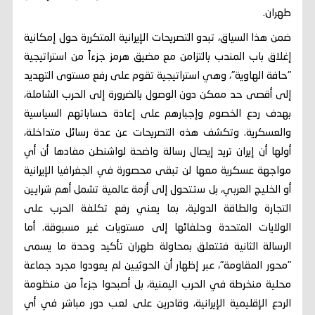
طهران.
ضمن هذا السياق، تبدو التصريحات الإيرانية المتكررة حول إمكانية
إغلاق باب المندب بالتزامن مع مضيق هرمز جزءاً من استراتيجية
"حافة الهاوية"، وهي استراتيجية تقوم على رفع مستوى التهديد
إلى أقصى حد ممكن دون الوصول بالضرورة إلى الحرب الشاملة،
بهدف ردع الخصوم وإجبارهم على إعادة حساباتهم السياسية
والعسكرية. وتكشف هذه التصريحات عن عدة رسائل متداخلة،
أولها أن إيران تريد إيصال رسالة واضحة لواشنطن مفادها أن أي
مواجهة عسكرية معها لن تبقى محصورة في الجغرافيا الإيرانية
أو الخليج العربي، بل ستتحول إلى أزمة عالمية تشمل أهم شرايين
التجارة والطاقة الدولية، بما يعني رفع تكلفة الحرب على
الولايات المتحدة وحلفائها إلى مستويات غير مسبوقة. أما
الرسالة الثانية فتتعلق بمحاولة طهران تأكيد وحدة ما يسمى
"محور المقاومة"، عبر إظهار أن الحوثيين لم يعودوا مجرد جماعة
محلية منخرطة في الحرب اليمنية، بل أصبحوا جزءاً من منظومة
الردع الإقليمية الإيرانية، وقادرين على لعب دور مباشر في أي