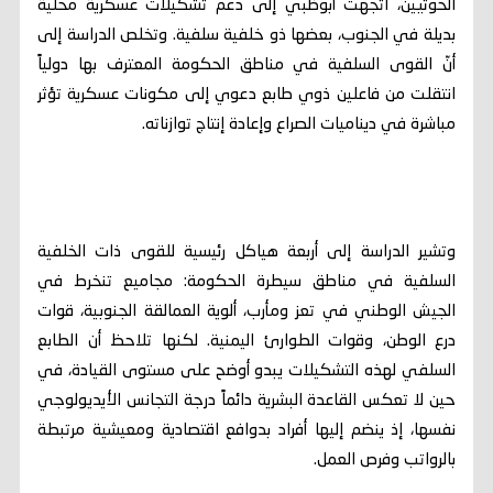
الحوثيين، اتجهت أبوظبي إلى دعم تشكيلات عسكرية محلية
بديلة في الجنوب، بعضها ذو خلفية سلفية. وتخلص الدراسة إلى
أنّ القوى السلفية في مناطق الحكومة المعترف بها دولياً
انتقلت من فاعلين ذوي طابع دعوي إلى مكونات عسكرية تؤثر
مباشرة في ديناميات الصراع وإعادة إنتاج توازناته.
وتشير الدراسة إلى أربعة هياكل رئيسية للقوى ذات الخلفية
السلفية في مناطق سيطرة الحكومة: مجاميع تنخرط في
الجيش الوطني في تعز ومأرب، ألوية العمالقة الجنوبية، قوات
درع الوطن، وقوات الطوارئ اليمنية. لكنها تلاحظ أن الطابع
السلفي لهذه التشكيلات يبدو أوضح على مستوى القيادة، في
حين لا تعكس القاعدة البشرية دائماً درجة التجانس الأيديولوجي
نفسها، إذ ينضم إليها أفراد بدوافع اقتصادية ومعيشية مرتبطة
بالرواتب وفرص العمل.