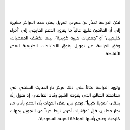
لكن الدراسة تحذّر من غموض تمويل بعض هذه المراكز، مشيرة
إلى أن القائمين عليها غالباً ما يعزون الدعم الخارجي إلى "أمراء
خليجيين" أو "جمعيات خيرية كويتية"، بينما تكشف المعطيات،
وفق الدراسة، عن تمويل يفوق الاحتياجات الطبيعية لبعض
الأنشطة.
وتورد الدراسة مثالاً على ذلك مركز دار الحديث السلفي في
محافظة الضالع، الذي يقوده الشيخ رشاد الضالعي، إذ تقول إنّه
يتلقى "تمويلاً كبيراً"، ورغم تبرير بعض الجهات بأن الدعم يأتي من
تجار محليين، فإنّ "مؤشرات أخرى تربط جزءاً من التمويل بجهات
خارجية، وعلى رأسها المملكة العربية السعودية".