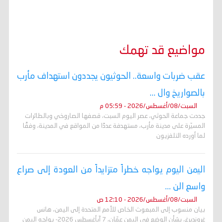
مواضيع قد تهمك
عقب ضربات واسعة.. الحوثيون يجددون استهداف مأرب
بالصواريخ وال ...
السبت/08/أغسطس/2026 - 05:59 م
جددت جماعة الحوثي، عصر اليوم السبت، قصفها الصاروخي وبالطائرات
المسيّرة على مدينة مأرب، مستهدفة عددًا من المواقع في المدينة، وفقًا
لما أورده التلفزيون
اليمن اليوم يواجه خطراً متزايداً من العودة إلى صراع
واسع الن ...
السبت/08/أغسطس/2026 - 12:10 ص
بيان منسوب إلى المبعوث الخاص للأمم المتحدة إلى اليمن، هانس
غروندبرغ، بشأن الوضع في اليمن عمّان، 7 آبأغسطس 2026- يواجه اليمن