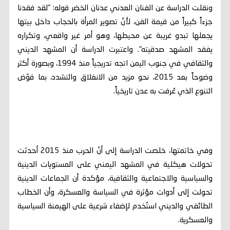
ونقلت الدراسة عن الفنان العدني عدنان الخضر قوله: "لقد فقدنا
جزءاً كبيراً من قيمة الفن، لأنّ تصوير المرأة بالحجاب داخل بيتها
يجعلها تبدو غريبة عن محيطها، وهو أمر غير واقعي، وتكراره
يفقد المشهد صدقيته". واعتبرت الدراسة أن المشهد الديني
والثقافي في جنوب اليمن اتجه تدريجياً منذ 1994، وبصورة أكثر
وضوحاً بعد 2015، نحو مزيد من الانغلاق والتشدد، بما قوّض
التنوع الذي عُرفت به عدن تاريخياً.
وفي خاتمتها، خلصت الدراسة إلى أنّ الحرب منذ 2015 أحدثت
تحولات هيكلية في المشهد اليمني على المستويات الدينية
والسياسية والاجتماعية والثقافية، مؤكدة أن الجماعات الدينية
تحولت إلى أدوات مؤثرة في السياسة والعسكرة، وأن الخطاب
الطائفي والديني استُخدم لإضفاء شرعية على الهيمنة السياسية
والعسكرية.