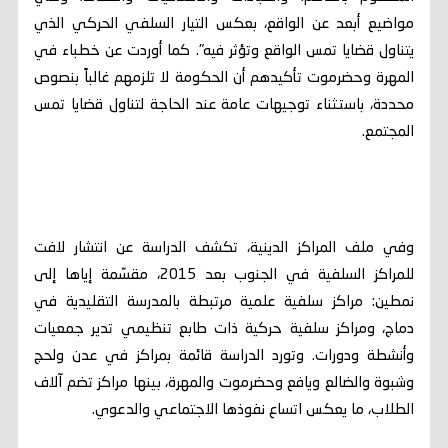
مواضيع أبعد عن الواقع، بعكس التيار السلفي الحركي الذي
يتناول قضايا تمس الواقع وتؤثر فيه". كما أوردت عن خطباء في
المهرة وحضرموت تأكيدهم أن الحكومة لا تلزمهم غالباً بنصوص
محددة، باستثناء توجيهات عامة عند الحاجة لتناول قضايا تمس
المجتمع.
وفي ملف المراكز الدينية، تكشف الدراسة عن انتشار لافت
للمراكز السلفية في الجنوب بعد 2015، مقسّمة إياها إلى
نمطين: مراكز سلفية علمية مرتبطة بالمدرسة التقليدية في
دماج، ومراكز سلفية حركية ذات طابع تنظيمي تدير جمعيات
وأنشطة ودورات. وتورد الدراسة قائمة بمراكز في عدن ولحج
وشبوة والضالع ويافع وحضرموت والمهرة، بينها مراكز تضم آلاف
الطلاب، ما يعكس اتساع نفوذها الاجتماعي والدعوي.