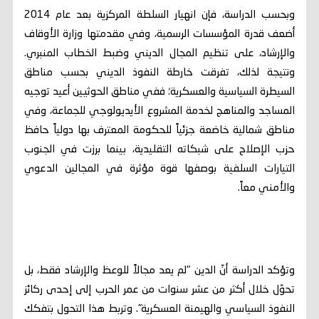
وبحسب الدراسة، فإن انهيار السلطة المركزية بعد عام 2014
أضعف قدرة المؤسسات الرسمية، وفي مقدمتها وزارة الأوقاف
والإرشاد، على تنظيم المجال الديني وضبط الخطاب المنبري.
ونتيجة لذلك، تفرقت خارطة النفوذ الديني بحسب مناطق
السيطرة السياسية والعسكرية؛ ففي مناطق الحوثيين أعيد توجيه
المساجد والمناهج لخدمة المشروع الأيديولوجي للجماعة، وفي
مناطق شمالية خاضعة جزئياً للحكومة المعترف بها دولياً حافظ
حزب الإصلاح على شبكاته التقليدية، بينما برزت في الجنوب
التيارات السلفية بوصفها قوة مؤثرة في المجالين الدعوي
والأمني معاً.
وتؤكد الدراسة أنّ الدين "لم يعد مجالاً للوعظ والإرشاد فقط، بل
تحوّل خلال أكثر من عشر سنوات من عمر الحرب إلى إحدى ركائز
النفوذ السياسي والهيمنة العسكرية". وتربط هذا التحول بتفكك