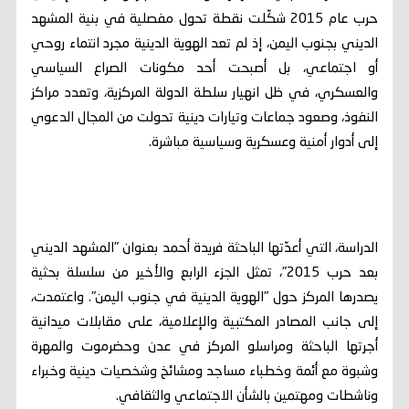
حرب عام 2015 شكّلت نقطة تحول مفصلية في بنية المشهد
الديني بجنوب اليمن، إذ لم تعد الهوية الدينية مجرد انتماء روحي
أو اجتماعي، بل أصبحت أحد مكونات الصراع السياسي
والعسكري، في ظل انهيار سلطة الدولة المركزية، وتعدد مراكز
النفوذ، وصعود جماعات وتيارات دينية تحولت من المجال الدعوي
إلى أدوار أمنية وعسكرية وسياسية مباشرة.
الدراسة، التي أعدّتها الباحثة فريدة أحمد بعنوان "المشهد الديني
بعد حرب 2015"، تمثل الجزء الرابع والأخير من سلسلة بحثية
يصدرها المركز حول "الهوية الدينية في جنوب اليمن". واعتمدت،
إلى جانب المصادر المكتبية والإعلامية، على مقابلات ميدانية
أجرتها الباحثة ومراسلو المركز في عدن وحضرموت والمهرة
وشبوة مع أئمة وخطباء مساجد ومشائخ وشخصيات دينية وخبراء
وناشطات ومهتمين بالشأن الاجتماعي والثقافي.