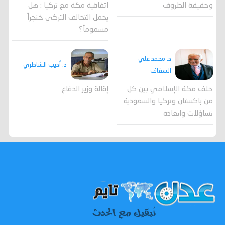
وحقيقة الظروف
اتفاقية مكة مع تركيا : هل
يحمل التحالف التركي خنجراً
مسموماً؟
د. محمد علي
د. أديب الشاطري
السقاف
حلف مكة الإسلامي بين كل
إقالة وزير الدفاع
من باكستان وتركيا والسعودية
تساؤلات وابعاده