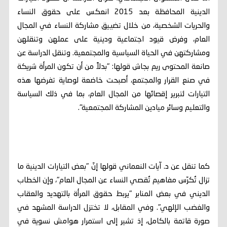
الدينية المحافظة بعد 2015 انعكس على حقوق النساء
والحريات الشخصية، من خلال تضييق مشاركة النساء في المجال
العام، وفرض قيود اجتماعية ودينية على عملهن وتنقلهن
ومشاركتهن في الحياة السياسية والمجتمعية. وتنقل الدراسة عن
صانعة المحتوى ريم بجاش قولها: "بدلاً من أن تكون المرأة شريكة
في صنع القرار والمجتمع، أصبحت خاضعة لوصاية تفرضها هذه
التيارات لتبرير إقصائها من المجال العام، بما في ذلك السياسة
والتعليم وسائر ميادين المشاركة المجتمعية".
كما تنقل عن د. آيات النعماني قولها إنّ "بعض التيارات الدينية ما
تزال تُكرّس مفاهيم تُقصي النساء عن المجال العام"، وإن الخطاب
الديني في بعض المنابر "يربط حقوق المرأة بالتهديد والعقاب
والغضب الإلهي". وفي المقابل، لا تختزل الدراسة المشهد في
صورة قاتمة بالكامل، إذ تشير إلى استمرار هوامش نسوية في