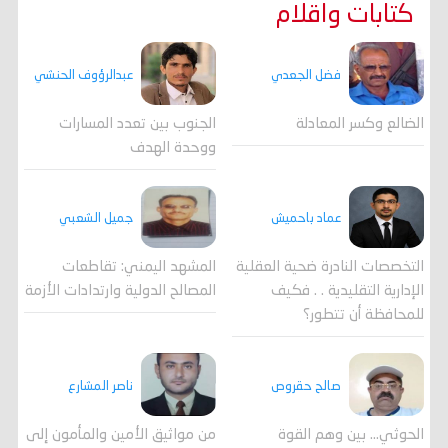
كتابات واقلام
فضل الجعدي
عبدالرؤوف الحنشي
الضالع وكسر المعادلة
الجنوب بين تعدد المسارات
ووحدة الهدف
جميل الشعبي
عماد باحميش
المشهد اليمني: تقاطعات
التخصصات النادرة ضحية العقلية
المصالح الدولية وارتدادات الأزمة
الإدارية التقليدية . . فكيف
للمحافظة أن تتطور؟
صالح حقروص
ناصر المشارع
الحوثي... بين وهم القوة
من مواثيق الأمين والمأمون إلى