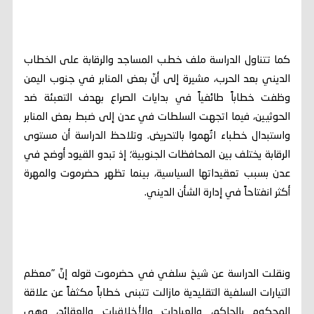
كما تتناول الدراسة ملف خطب المساجد والرقابة على الخطاب
الديني بعد الحرب، مشيرة إلى أنّ بعض المنابر في جنوب اليمن
وظفت خطاباً طائفياً في بدايات الصراع بهدف التعبئة ضد
الحوثيين، فيما اتجهت السلطات في عدن إلى ضبط بعض المنابر
واستبدال خطباء اتُهموا بالتحريض. وتلاحظ الدراسة أن مستوى
الرقابة يختلف بين المحافظات الجنوبية؛ إذ تبدو القيود أوضح في
عدن بسبب تعقيداتها السياسية، بينما تظهر حضرموت والمهرة
أكثر انفتاحاً في إدارة الشأن الديني.
ونقلت الدراسة عن شيخ سلفي في حضرموت قوله إنّ "معظم
التيارات السلفية التقليدية مازالت تتبنى خطاباً مكثفاً عن علاقة
المحكوم بالحاكم، والعبادات والأخلاقيات والعقائد، وهي