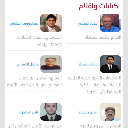
كتابات واقلام
فضل الجعدي
عبدالرؤوف الحنشي
الضالع وكسر المعادلة
الجنوب بين تعدد المسارات
ووحدة الهدف
جميل الشعبي
عماد باحميش
المشهد اليمني: تقاطعات
التخصصات النادرة ضحية العقلية
المصالح الدولية وارتدادات الأزمة
الإدارية التقليدية . . فكيف
للمحافظة أن تتطور؟
صالح حقروص
ناصر المشارع
الحوثي... بين وهم القوة
من مواثيق الأمين والمأمون إلى