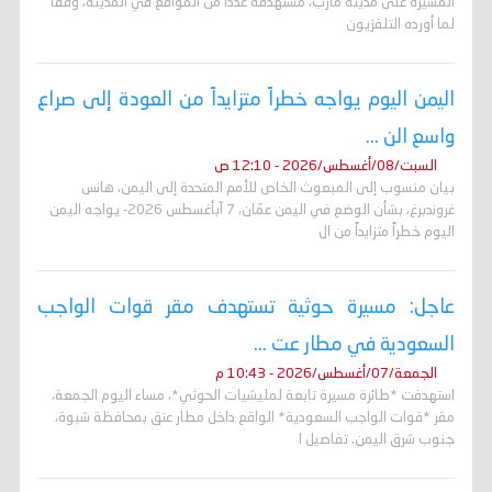
المسيّرة على مدينة مأرب، مستهدفة عددًا من المواقع في المدينة، وفقًا
لما أورده التلفزيون
اليمن اليوم يواجه خطراً متزايداً من العودة إلى صراع
واسع الن ...
السبت/08/أغسطس/2026 - 12:10 ص
بيان منسوب إلى المبعوث الخاص للأمم المتحدة إلى اليمن، هانس
غروندبرغ، بشأن الوضع في اليمن عمّان، 7 آبأغسطس 2026- يواجه اليمن
اليوم خطراً متزايداً من ال
عاجل: مسيرة حوثية تستهدف مقر قوات الواجب
السعودية في مطار عت ...
الجمعة/07/أغسطس/2026 - 10:43 م
استهدفت *طائرة مسيرة تابعة لمليشيات الحوثي*، مساء اليوم الجمعة،
مقر *قوات الواجب السعودية* الواقع داخل مطار عتق بمحافظة شبوة،
جنوب شرق اليمن. تفاصيل ا