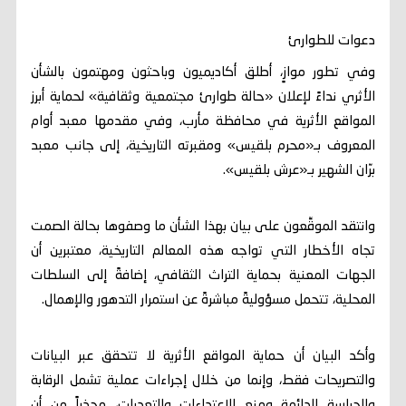
دعوات للطوارئ
وفي تطور موازٍ، أطلق أكاديميون وباحثون ومهتمون بالشأن
الأثري نداءً لإعلان «حالة طوارئ مجتمعية وثقافية» لحماية أبرز
المواقع الأثرية في محافظة مأرب، وفي مقدمها معبد أوام
المعروف بـ«محرم بلقيس» ومقبرته التاريخية، إلى جانب معبد
برّان الشهير بـ«عرش بلقيس».
وانتقد الموقِّعون على بيان بهذا الشأن ما وصفوها بحالة الصمت
تجاه الأخطار التي تواجه هذه المعالم التاريخية، معتبرين أن
الجهات المعنية بحماية التراث الثقافي، إضافةً إلى السلطات
المحلية، تتحمل مسؤوليةً مباشرةً عن استمرار التدهور والإهمال.
وأكد البيان أن حماية المواقع الأثرية لا تتحقق عبر البيانات
والتصريحات فقط، وإنما من خلال إجراءات عملية تشمل الرقابة
والحراسة الدائمة ومنع الاعتداءات والتعديات، محذراً من أن