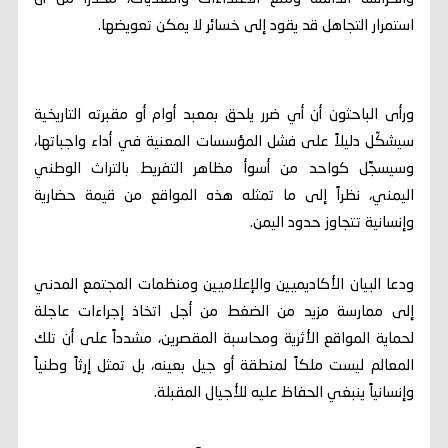
استمرار التجاهل قد يقود إلى خسائر لا يمكن تعويضها.
ورأى الباحثون أن أي ضرر يلحق بمعبد أوام أو مقبرته التاريخية
سيشكّل دليلاً على فشل المؤسسات المعنية في أداء واجباتها،
وسيسجَّل كواحد من أسوأ مظاهر التفريط بالتراث الوطني
اليمني، نظراً إلى ما تمثله هذه المواقع من قيمة حضارية
وإنسانية تتجاوز حدود اليمن.
ودعا البيان الأكاديميين والإعلاميين ومنظمات المجتمع المدني
إلى ممارسة مزيد من الضغط من أجل اتخاذ إجراءات عاجلة
لحماية المواقع الأثرية ومحاسبة المقصرين، مشدداً على أن تلك
المعالم ليست ملكاً لمنطقة أو جيل بعينه، بل تمثل إرثاً وطنياً
وإنسانياً ينبغي الحفاظ عليه للأجيال المقبلة.