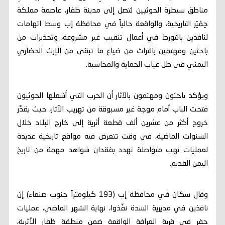
مناطق سيطرة الحوثيين لتصل إلى مدينة ظفار، عاصمة مملكة
حِمْيَر التاريخية، والواقعة حالياً في محافظة إب وسط اتهامات
لنافذين بالتورط في أعمال تنقيب غير مشروعة، وتحذيرات من
باحثين ومهتمين بالتراث من ضياع ما تبقى من الإرث الحضاري
اليمني في ظل غياب الحماية والمحاسبة.
ويؤكد باحثون ومهتمون بالآثار أن الحرب التي أشعلها الحوثيون
فتحت الباب أمام موجة غير مسبوقة من تهريب الآثار، حيث يقدَّر
خروج أكثر من عشرين ألف قطعة أثرية إلى خارج البلاد خلال
السنوات الماضية، في وقت تتعرض فيه مواقع تاريخية عديدة
لعمليات نهب متواصلة تهدد بفقدان شواهد مهمة من تاريخ
اليمن القديم.
وقال سكان في محافظة إب (193 كيلومتراً جنوب صنعاء) إن
نافذين في مديرية السدة نفّذوا، نهاية الشهر الماضي، عمليات
حفر في قرية العرافة الواقعة ضمن منطقة ظفار الأثرية،