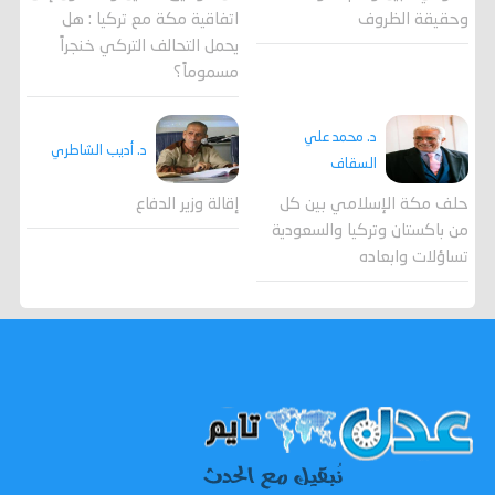
وحقيقة الظروف
اتفاقية مكة مع تركيا : هل
يحمل التحالف التركي خنجراً
مسموماً؟
د. محمد علي
د. أديب الشاطري
السقاف
حلف مكة الإسلامي بين كل
إقالة وزير الدفاع
من باكستان وتركيا والسعودية
تساؤلات وابعاده