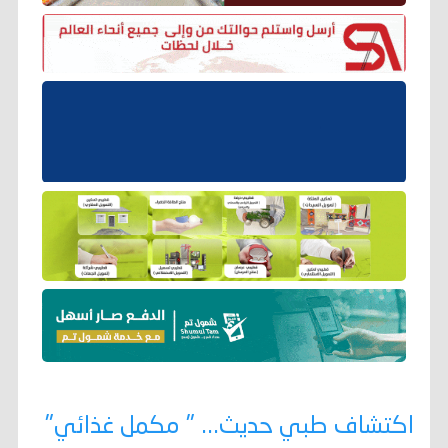
اكتشاف طبي حديث... " مكمل غذائي"