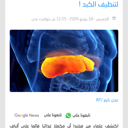
لتنظيف الكبد !
الخميس - 18 يونيو 2026 - 11:55 ص بتوقيت عدن
عدن تايم /RT
تابعونا على
تابعونا على
اكتشف علماء من فنلندا أن مكملا غذائيا قائما على ألياف