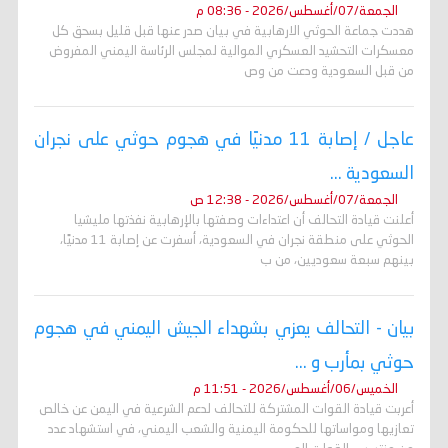
الجمعة/07/أغسطس/2026 - 08:36 م
هددت جماعة الحوثي الارهابية في بيان صدر عنها قبل قليل بسحق كل
معسكرات التحشيد العسكري الموالية لمجلس الرئاسة اليمني المفروض
من قبل السعودية ودعت من وص
عاجل / إصابة 11 مدنيًا في هجوم حوثي على نجران
السعودية ...
الجمعة/07/أغسطس/2026 - 12:38 ص
أعلنت قيادة التحالف أن اعتداءات وصفتها بالإرهابية نفذتها مليشيا
الحوثي على منطقة نجران في السعودية، أسفرت عن إصابة 11 مدنيًا،
بينهم سبعة سعوديين، من ب
بيان - التحالف يعزي بشهداء الجيش اليمني في هجوم
حوثي بمأرب و ...
الخميس/06/أغسطس/2026 - 11:51 م
أعربت قيادة القوات المشتركة للتحالف لدعم الشرعية في اليمن عن خالص
تعازيها ومواساتها للحكومة اليمنية والشعب اليمني، في استشهاد عدد