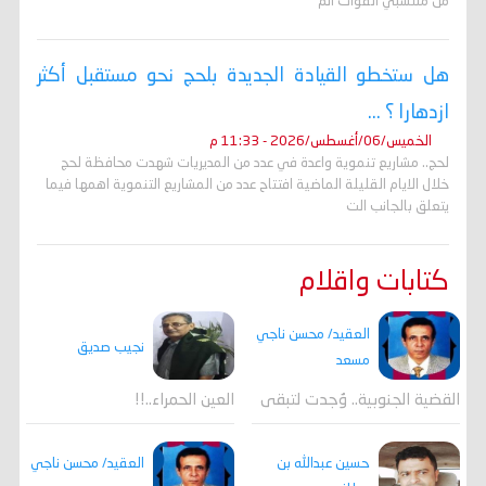
من منتسبي القوات الم
هل ستخطو القيادة الجديدة بلحج نحو مستقبل أكثر
ازدهارا ؟ ...
الخميس/06/أغسطس/2026 - 11:33 م
لحج.. مشاريع تنموية واعدة في عدد من المديريات شهدت محافظة لحج
خلال الايام القليلة الماضية افتتاح عدد من المشاريع التنموية اهمها فيما
يتعلق بالجانب الت
كتابات واقلام
العقيد/ محسن ناجي
نجيب صديق
مسعد
القضية الجنوبية.. وُجدت لتبقى
العين الحمراء..!!
العقيد/ محسن ناجي
حسين عبدالله بن