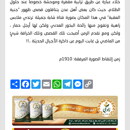
خلاء عبارة عن طريق ترابية مقفرة وموحشة خصوصاً عند حلول
الظلام، حيث كان بعض أهل عدن يتناقلون قصص ظهور "جنية
العقبة" في هذا المكان بصورة فتاة شابة جميلة ترتدي ملابس
زاهية وتفوح منها رائحة البخور العدني ولكن لها أرجل حمار ،
ولكن ومع تقدم الزمن أصبحت تلك القصص وتلك الخرافة شيئٍ
من الماضي بل غابت اليوم عن ذاكرة الأجيال الحديثة ..!!
زمن إلتقاط الصورة المرفقة: 1910م
C
M
T
W
E
T
F
ا
o
e
e
h
m
w
a
ن
p
s
l
a
a
i
c
ش
y
s
e
t
i
t
e
ر
b
t
l
s
g
e
L
o
e
A
r
n
i
o
r
p
a
g
n
k
p
m
e
k
r