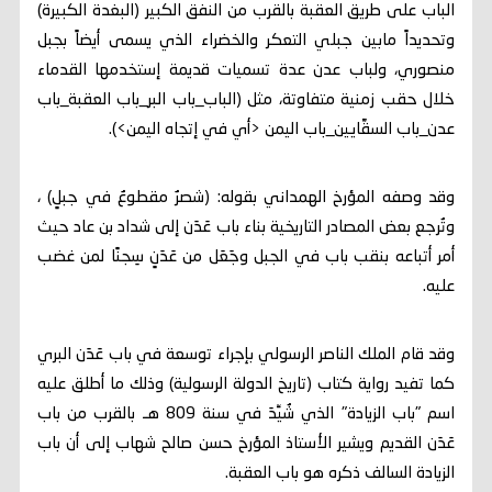
الباب على طريق العقبة بالقرب من النفق الكبير (البغدة الكبيرة)
وتحديداً مابين جبلي التعكر والخضراء الذي يسمى أيضاً بجبل
منصوري، ولباب عدن عدة تسميات قديمة إستخدمها القدماء
خلال حقب زمنية متفاوتة، مثل (الباب_باب البر_باب العقبة_باب
عدن_باب السقَّايين_باب اليمن <أي في إتجاه اليمن>).
وقد وصفه المؤرخ الهمداني بقوله: (شصرٌ مقطوعٌ في جبلٍ) ،
وتُرجع بعض المصادر التاريخية بناء باب عَدَن إلى شداد بن عاد حيث
أمر أتباعه بنقب باب في الجبل وجَعَل من عَدَنٍ سِجنًا لمن غضب
عليه.
وقد قام الملك الناصر الرسولي بإجراء توسعة في باب عَدَن البري
كما تفيد رواية كتاب (تاريخ الدولة الرسولية) وذلك ما أطلق عليه
اسم "باب الزيادة" الذي شُيِّدَ في سنة 809 هـ بالقرب من باب
عَدَن القديم ويشير الأستاذ المؤرخ حسن صالح شهاب إلى أن باب
الزيادة السالف ذكره هو باب العقبة.