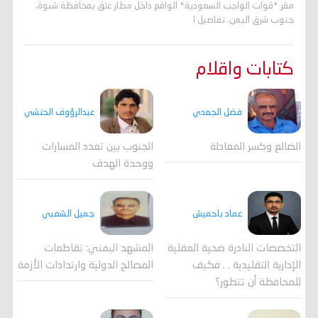
مقر *قوات الواجب السعودية* الواقع داخل مطار عتق بمحافظة شبوة،
جنوب شرق اليمن. تفاصيل ا
كتابات واقلام
فضل الجعدي
عبدالرؤوف الحنشي
الضالع وكسر المعادلة
الجنوب بين تعدد المسارات
ووحدة الهدف
جميل الشعبي
عماد باحميش
المشهد اليمني: تقاطعات
التخصصات النادرة ضحية العقلية
المصالح الدولية وارتدادات الأزمة
الإدارية التقليدية . . فكيف
للمحافظة أن تتطور؟