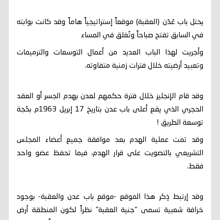
يحتل باب عَدَن (العقبة) موقعاً إستراتيجياً هاماً وقد كانت بوابته
في السابق تفتح صباحاً وتُغلق في المساء
وأجريت لهذا الباب العديد من أعمال التوسعات والترميمات
وتعبيد أرضيته خلال فترات زمنية متفاوته.
وقد قام الإنجليز خلال فترة حكمهم لعدن بهدم الجسر أو العقد
الحجري الذي يقع أعلى باب عدن بتاريخ 17 إبريل 1963م بحُجة
توسعة الطريق !
وقد تمت عملية الهدم بعد موافقة جميع أعضاء المجلس
التشريعي بالتصويت على قرار الهدم، فيما تحفظ عضو واحد
فقط.
وقد إرتبط ذِكر هذا الموقع -موقع باب عدن والعقبة- بوجود
خرافة شعبية تسمى "جنية العقبة" نظراً لكون المنطقة أرض