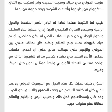
هزيمة الحوثي في ميناء ومدينة الحديده وتم تمكينه عبر اتفاق
ستكهولم من إدارتهما وأضاعت الشرعية ورقة مهمة من يدها.
طيب لما النتيجة هكذا لماذا لم تبادر الأمم المتحدة والدول
الراعية ومجلس التعاون الخليجي الذين إداروا عملية نقل السلطة
والحوار الوطني من منع الانقلاب الذي لم يكن مفاجىء أو تم
حبك خيوطه تحت جنح الظلام ولكنه كان تحالف علني بين
الحوثي والزعيم علي عبدالله صالح حتى ان احدى جلسات
مجلس الأمن انعقد في صنعاء كدعم مباشر للشرعية انذاك مع
تواجد ممثلين للاتحاد الأوروبي وايضاً ممثلين لدول مثل امريكا
وغيرها.
السؤال كيف عجزت كل هذه الدول مع المبعوث الدولي بن عمر
الذي كان له كلمة الترجيح عن وقف التدهور والانزلاق نحو الحرب
وقد كان بإستطاعتهم فعل ذلك وتجنيب اليمن والإقليم والعالم
معاناة عشر سنوات حرب.