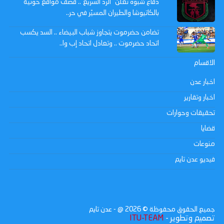
دفاع شبوة تعلن "الرد السريع".. قصف مواقع حوثية
بالكاتيوشا والطيران المسيّر في حر..
تضامن حضرموت يتجاوز شباب البيضاء .. السد يكسب
اتحاد حضرموت .. وتعادل اتحاد إب وا..
الاقسام
اخبار عدن
اخبار وتقارير
تحقيقات وحوارات
قضايا
منوعات
فيديو عدن تايم
جميع الحقوق محفوظة ©
2026
@ - عدن تايم
تصميم وتطوير -
ITU-TEAM