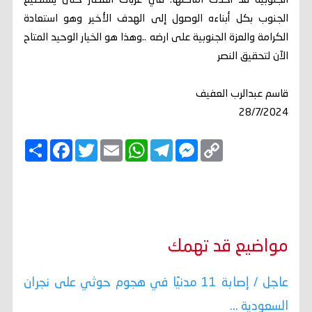
الجنوبية قد أخذت اماكنها. في عربات القطار حتى يستطيع
الجنوب بكل أبناءه الوصول إلى الهدف الأخير وهو استعادة
الكرامة والعزة الجنوبية على ارضه ..وهذا هو الخيار الوحيد المتاح
الآن لتحقيق النصر
قاسم عبدالرب العفيف
28/7/2024
C
M
T
W
E
T
F
ا
o
e
e
h
m
w
a
ن
p
s
l
a
a
i
c
ش
y
s
e
t
i
t
e
ر
b
t
l
s
g
e
L
o
e
A
r
n
i
o
r
p
a
g
n
k
p
m
e
k
r
مواضيع قد تهمك
عاجل / إصابة 11 مدنيًا في هجوم حوثي على نجران
السعودية ...