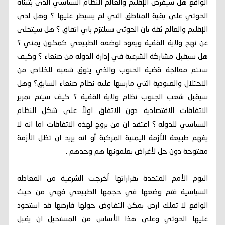
الواقع هل سيفرض الإقليم والعالم النظام السياسي الذي بتبناه
الحوثي على بقية المناطق التي لم يسيطر عليها ؟ وهل لدى
الإقليم والعالم ثقة بان الحوثي سيلتزم باي اتفاق ؟ هل سيتخلى
عن نهج ولاية الفقية ويعود لوضعه الطبيعي كمكون يمني ؟
هل سيقبل مشاركة الشرعية في إدارة الدوله من صنعاء ؟ وكيف
ستتم معالجة قضية الحنوب والذي يتوق شعبه للخلاص من
الاحتلال والعبودية التي مارسها عليه نظام صنعاء السابق؟ وهل
سيقبل شعب الجنوب نظام ولاية الفقية ؟ كيف سيتم تمرير
الاتفاقات الاقتصادية دون الاتفاق اولاً على شكل النظام
السياسي للدوله ؟ اعتقد ان من يروج لهذه الاتفاقات اما انه لا
يفهم طبيعة الأزمة اليمنية المركبة أو انه يريد ان تظل الأزمة
مفتوحة دون حل لأغراض يعلمونها هم وحدهم .
اليوم الأمم المتحدة بقراراتها أخرجت الشرعية من المعادله
السياسية فتم وضعها في حجمها الطبيعي فهي من حيث
الواقع لا تملك ارض يمكن التفاوض حولها فارضها قد استحوذ
عليها الحوثي وعلى هذا الأساس من المستحيل ان يقبل