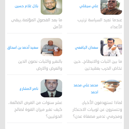
علي سيقلي
بلال غلام حسين
عندما تعيد السياسة ترتيب
ما بعد الفصول المؤلمة..يبقى
الأعداء
الأمل
سعدان اليافعي
سعيد أحمد بن اسحاق
ما بين الثبات والانبطاح.. حين
بالنفير والثبات نصون الدين
تخاض الحرب بعقيدتين
والعرض والارض
محمد علي محمد
ناصر المشارع
احمد
لماذا تستهدفون الأخيار،
عشر سنوات من الفرص الضائعة..
وتتسترون عن لوبيات الاحتكار
كيف تغير ميزان القوة لصالح
ومجرمي تدمير مصفاة عدن؟
الحوثيين؟