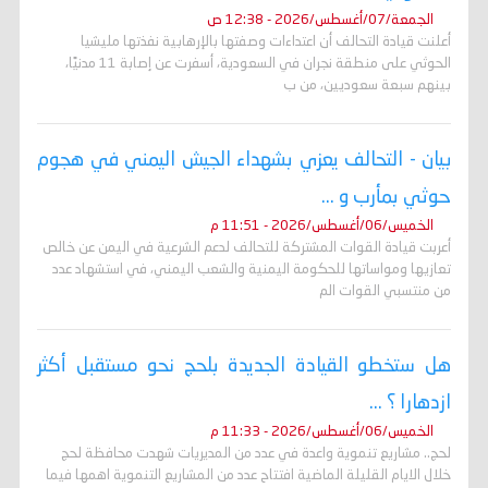
الجمعة/07/أغسطس/2026 - 12:38 ص
أعلنت قيادة التحالف أن اعتداءات وصفتها بالإرهابية نفذتها مليشيا
الحوثي على منطقة نجران في السعودية، أسفرت عن إصابة 11 مدنيًا،
بينهم سبعة سعوديين، من ب
بيان - التحالف يعزي بشهداء الجيش اليمني في هجوم
حوثي بمأرب و ...
الخميس/06/أغسطس/2026 - 11:51 م
أعربت قيادة القوات المشتركة للتحالف لدعم الشرعية في اليمن عن خالص
تعازيها ومواساتها للحكومة اليمنية والشعب اليمني، في استشهاد عدد
من منتسبي القوات الم
هل ستخطو القيادة الجديدة بلحج نحو مستقبل أكثر
ازدهارا ؟ ...
الخميس/06/أغسطس/2026 - 11:33 م
لحج.. مشاريع تنموية واعدة في عدد من المديريات شهدت محافظة لحج
خلال الايام القليلة الماضية افتتاح عدد من المشاريع التنموية اهمها فيما