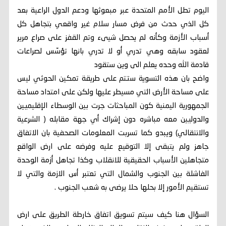
اليوم تطل الأمم المتحدة عبر مبعوثها ودعم الدول الراعية بعد
كل الذي حدث من فرض مسار سلام غير واقعي بتجاهل كل
أسباب الأزمة وكأنه لم يحصل شيىء وتم القفز على صراع مرير
لعقود سابقه وهي تدري أو لا تدري بانها تؤسّس لصراعات
قادمة الله وحده يعلم الى وين ستقود
واضح بان هذه التسوية ستتم على طريقة تمكين الحوثي ليس
على مساحة الأرض التي مسيطر عليها ولكن على امتداد مساحة
الجمهورية اليمنية كون المباحثات جرت بين الوسطاء الإقليميين
والدوليين معه مباشره دون إشراك أي جهة مقابله ( الشرعية
والانتقالي) ويبدو كما تسربت المعلومات الصحفية بان الاتفاق
جاهز ولم يتبقى إلا التوقيع عليه وفرضه على ارض الواقع
متجاهلين الأسباب الحقيقية للانقلاب وكذا تجاهل أزمة الوحدة
الفاشلة بين الجنوب والشمال التي تعتبر أس الازمة والتي لا
تستقيم الأمور إلا بحلها حلا يرضى به شعب الجنوب .
السؤال هنا كيف سيتم تسويق اتفاق خارطة الطريق على ارض