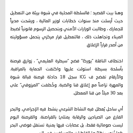
وهنا بيت القصيد ؛ فالسلطة المحلية في شبوة بريئة من التعطيل
حيث أرسلت منذ سنوات خطابات لوزير المالية ، ورشحت مديراً
للجمارك ، وطالبت الوزارات الأمني وبتحصيل الرسوم قانونياً لضبط
الميناء وتجاهلت ذلك ، فالتعطيل قرار مركزي يتحمل مسؤوليته
من أصدر قراراً الإغلاق
اختطاف الناقلة "يوركا" فضح "سيطرة العليمي" ، زوارق قرصنة
بأسلحة بسيطة استولت عليها واكتفت الحماية بالمراقبة.
والأرقام تفضح ف ICG سجل 18 حادثة قرصنة قبالة شبوة
والمهرة تزامناً مع إغلاق قنا والضبة. وخُطفت "المرزوقي" على
بعد 30 ميلاً من قنا المعطل.
أي ساحل يُعطل فيه النشاط الشرعي ينشط فيه الإجرامي. والبحر
الفارغ من الصيادين والرقابة يمتلئ بالقراصنة. والقرصنة اليوم
ليست صومالية فقط، بل عصابات فيها يمنية تستغل فوضى البحر