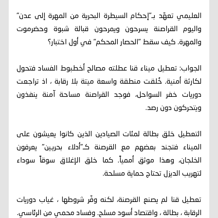
العليمي تعهّد بـ"إحكام السيطرة البحرية من المهرة إلى عدن"
واليوم القراصنة يسرحون ويمرحون قبالة شبوة وحضرموت
والمهرة. كيف سقط "الحصار المحكم" في أول اختبار؟
الجواب: تعطيل ميناء قنا عطلته مصالح أخطبوط الفساد فتحول
لكارثة أمنية. خُلقت منطقة واسعة ميتة بلا رقابة ، اذ تراجعت
دوريات خفر السواحل، فوجد القراصنة مساحة آمنة ينفذون
ويتحركون دون رصد.
التعطيل خلق بطالة لمئات الصيادين الذين كانوا يعيشون على
الميناء فتجند بعضهم مع القرصنة كـ"أدلاء بحريين" يعرفون
الخلجان، وهذا موثق أممياً. كما خلق الإغلاق سوقاً سوداء
لتهريب الديزل تحتاج حماية مسلحة.
تعطيل قنا لم يصنع القرصنة، لكنه وفّر شروطها ، غياب دوريات
الرقابة ، بطالة ، واقتصاد أسود مسلح. وفساد محمي من الرئاسي.