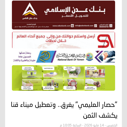
"حصار العليمي" يغرق.. وتعطيل ميناء قنا
يكشف الثمن
الخميس - 14 مايو 2026 - الساعة 10:05 م