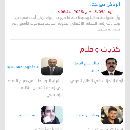
الرياض تثير جد ...
الأربعاء/05/أغسطس/2026 - 08:44 م
وأن عادوا عُدنا بعدّتنا وحديدنا ذلك ما صرح به اللواء الركن أحمد سعيد بن
بريك نائب رئيس المجلس الانتقالي الجنوبي محافظ حضرموت الأسبق ، في
حساباته بمنصة
كتابات واقلام
صالح علي الدويل
عبدالكريم أحمد سعيد
باراس
أزمة الأحزاب في العالم العربي
الشرق الأوسط .. من صراع النفوذ
إلى إعادة تشكيل النظام
الإقليمي
احمد عبداللاه
وضاح بن عطية
وللضيافة احكام…
لماذا يتكرر المشهد ؟