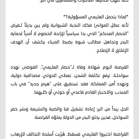
كما تُنهب نظائرها القاطرات والمسافرين في البر.
*لماذا يتحمل العليمي المسؤولية؟*
لأنه عطل الموانئ فكك النخبة الشبوانية ولم يبنِ بديلاً لـفرض
"الحصار المحكم" الذي بدا سياسياً لإزاحة الخصوم لا أمنياً لحماية
البحر وتجاهل مطالب شبوة بضبط الميناء يكشف أن الهدف
الإغلاق لا الإصلاح.
القرصنة اليوم شهادة وفاة لـ"حصار العليمي". الفوضى تهدد
سواحلنا، ترفع تكلفة الشحن، تعطي الحوثي مصداقية دولية،
وتهدد أمن المملكة. فقد تستفيق على "هرمز جديد" في باب
المندب. والاختبار القادم قاعدي أو حوثي أو كليهما.
الحل يبدأ من البر: إعادة تشغيل قنا والضبة والنشيمة ونشر خفر
السواحل. فحين يخلو البحر من الدولة يملؤه القراصنة.
القراصنة اختبروا العليمي فسقط. هُرّبت أسلحة التحالف للإرهاب