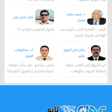
د. ياسين سعيد
عارف ناجي علي
نعمان
اليمن… القضية التي تتأرجح بين
الحوار الجنوبي بالرياض !!
الهامش ومركز الصراع
صالح علي الدويل
أ.د. عبدالوهاب
باراس
العوج
من الجبهة إلى الغدر.. خطة
ترامب يتراجع... هل بدأت صفقة
إسقاط الجنوب بالإرهاب
جديدة للخليج و الشرق الأوسط؟