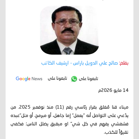
بقلم:
صالح علي الدويل باراس
- ارشيف الكاتب
تابعونا على
تابعونا على
14 مايو 2026م
ميناء قنا مُغلق بقرار رئاسي رقم (11) منذ نوفمبر 2025. من
يدّعي على التواصل أنه "يعمل" إما جاهل، أو مبرمج، أو مثل"عبده
فشفشي يفهم في كل شي" او مبقبق يضلل الناس؛ فكفى
تقيؤاً للكذب.