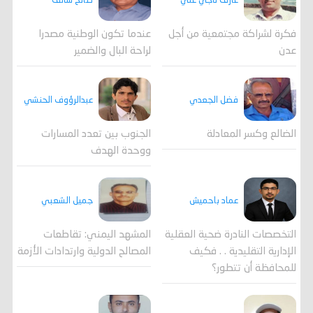
عارف ناجي علي
صالح شائف
فكرة لشراكة مجتمعية من أجل
عندما تكون الوطنية مصدرا
عدن
لراحة البال والضمير
فضل الجعدي
عبدالرؤوف الحنشي
الضالع وكسر المعادلة
الجنوب بين تعدد المسارات
ووحدة الهدف
جميل الشعبي
عماد باحميش
المشهد اليمني: تقاطعات
التخصصات النادرة ضحية العقلية
المصالح الدولية وارتدادات الأزمة
الإدارية التقليدية . . فكيف
للمحافظة أن تتطور؟