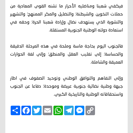
فيكفي شعبنا ومناضليه الأحرار ما تشنه القوى المعادية من
حملات التخوين والشيطنة؛ والتضليل والمكر الممنهج؛ والتشهير
والتشوية الذي يستهدف نضال وإرادة شعبنا الحرة؛ وحقه في
استعادة دولته الوطنية الجنوبية المستقلة.
فالجنوب اليوم بحاجة ماسة وملحة في هذه المرحلة الدقيقة
والحساسة؛ إلى تغليب العقل والمنطق؛ وإلى لغة الحوارات
العميقة والشاملة.
وإلى التفاهم والتوافق الوطني وتوحيد الصفوف في اطار
جبهة وطنية نضالية جنوبية عريضة وموحدة؛ دفاعا عن الجنوب
واستحقاقاته الوطنية والتاريخية الكبرى.
C
M
T
W
E
T
F
ا
o
e
e
h
m
w
a
ن
p
s
l
a
a
i
c
ش
y
s
e
t
i
t
e
ر
b
t
l
s
g
e
L
o
e
A
r
n
i