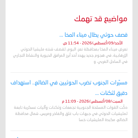
o
r
p
a
g
n
k
p
m
e
k
r
مواضيع قد تهمك
قصف حوثي يطال ميناء المخا ...
الأحد/09/أغسطس/2026 - 11:54 ص
تعرض ميناء المخا بمحافظة تعز، اليوم، لقصف شنته مليشيا الحوثي
الإرهابية، في هجوم جديد يهدد أحد أبرز المرافق الحيوية والنشاط التجاري
في الساحل الغربي. و
مسيّرات الجنوب تضرب الحوثيين في الضالع.. استهداف
دقيق لثكنات ...
السبت/08/أغسطس/2026 - 11:09 م
دكّت القوات المسلحة الجنوبية تجمعات وثكنات وآليات عسكرية تابعة
لمليشيات الحوثي في جبهات باب غلق والفاخر ومريس، شمال محافظة
الضالع، مكبدة المليشيات خسا