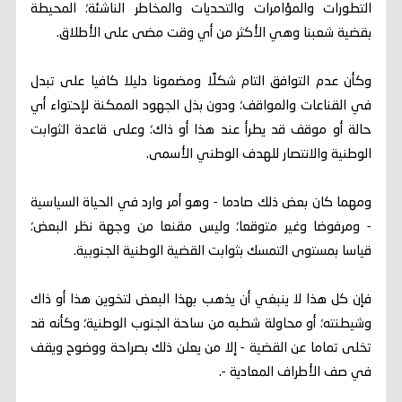
التطورات والمؤامرات والتحديات والمخاطر الناشئة؛ المحيطة
بقضية شعبنا وهي الأكثر من أي وقت مضى على الأطلاق.
وكأن عدم التوافق التام شكلًا ومضمونا دليلا كافيا على تبدل
في القناعات والمواقف؛ ودون بذل الجهود الممكنة لإحتواء أي
حالة أو موقف قد يطرأ عند هذا أو ذاك؛ وعلى قاعدة الثوابت
الوطنية والانتصار للهدف الوطني الأسمى.
ومهما كان بعض ذلك صادما - وهو أمر وارد في الحياة السياسية
- ومرفوضا وغير متوقعا؛ وليس مقنعا من وجهة نظر البعض؛
قياسا بمستوى التمسك بثوابت القضية الوطنية الجنوبية.
فإن كل هذا لا ينبغي أن يذهب بهذا البعض لتخوين هذا أو ذاك
وشيطنته؛ أو محاولة شطبه من ساحة الجنوب الوطنية؛ وكأنه قد
تخلى تماما عن القضية - إلا من يعلن ذلك بصراحة ووضوح ويقف
في صف الأطراف المعادية -.