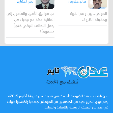
صالح حقروص
ناصر المشارع
الحوثي... بين وهم القوة
من مواثيق الأمين والمأمون إلى
وحقيقة الظروف
اتفاقية مكة مع تركيا : هل
يحمل التحالف التركي خنجراً
مسموماً؟
عدن تايم - صحيفة الكترونية تأسست في مدينة عدن في 14 أكتوبر 2015م ،
يضم فريق التحرير نخبة من الصحفيين من المؤهلين جامعيا واكتسبوا خبرات
في عدد من الصحف الرسمية والاهلية والدولية.