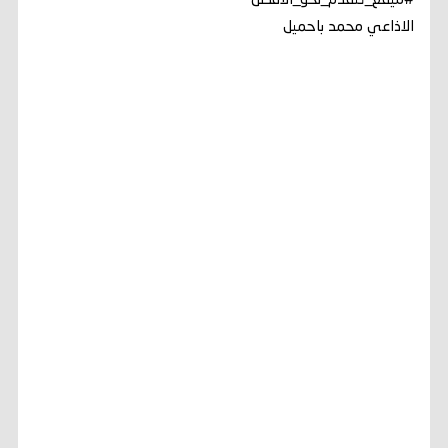
#ميفع_تتقدم_نحو_الافضل
الاذاعي محمد باحميل