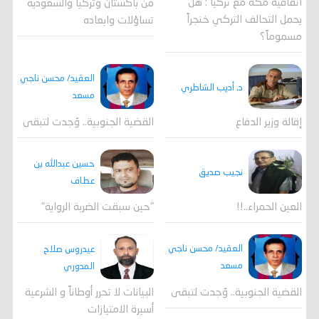
اتفاقية مكة مع تركيا : هل
من باكستان وتركيا والسعودية
يحمل التحالف التركي خنجراً
تساؤلات وابعاده
مسموماً؟
العقيد/ محسن ناجي
د. أديب الشاطري
مسعد
القضية الجنوبية.. وُجدت لتبقى
إقالة وزير الدفاع
حسين عبدالله بن
نجيب صديق
عطاف
العين الحمراء..!!
"حين سبقت الضربة الرواية"
العقيد/ محسن ناجي
عيدروس صلاح
مسعد
المدوري
القضية الجنوبية.. وُجدت لتبقى
البيانات لا تحرر أوطاناً و الشرعية
أسيرة الامتيازات