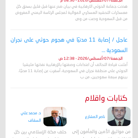
الجمعة/07/أغسطس/2026 - 08:36 م
هددت جماعة الحوثي الارهابية في بيان صدر عنها قبل قليل بسحق كل
معسكرات التحشيد العسكري الموالية لمجلس الرئاسة اليمني المفروض
من قبل السعودية ودعت من وص
عاجل / إصابة 11 مدنيًا في هجوم حوثي على نجران
السعودية ...
الجمعة/07/أغسطس/2026 - 12:38 ص
أعلنت قيادة التحالف أن اعتداءات وصفتها بالإرهابية نفذتها مليشيا
الحوثي على منطقة نجران في السعودية، أسفرت عن إصابة 11 مدنيًا،
بينهم سبعة سعوديين، من ب
كتابات واقلام
د. محمد علي
ناصر المشارع
السقاف
من مواثيق الأمين والمأمون إلى
حلف مكة الإسلامي بين كل