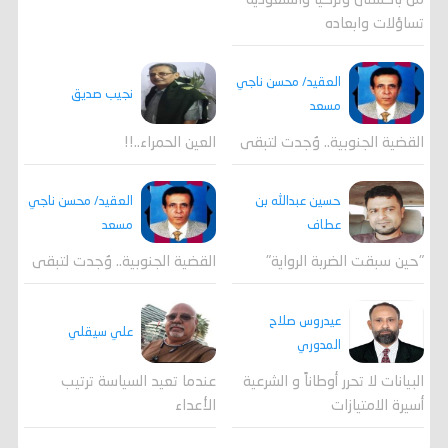
من باكستان وتركيا والسعودية
تساؤلات وابعاده
العقيد/ محسن ناجي
نجيب صديق
مسعد
القضية الجنوبية.. وُجدت لتبقى
العين الحمراء..!!
العقيد/ محسن ناجي
حسين عبدالله بن
مسعد
عطاف
القضية الجنوبية.. وُجدت لتبقى
"حين سبقت الضربة الرواية"
عيدروس صلاح
علي سيقلي
المدوري
عندما تعيد السياسة ترتيب
البيانات لا تحرر أوطاناً و الشرعية
الأعداء
أسيرة الامتيازات