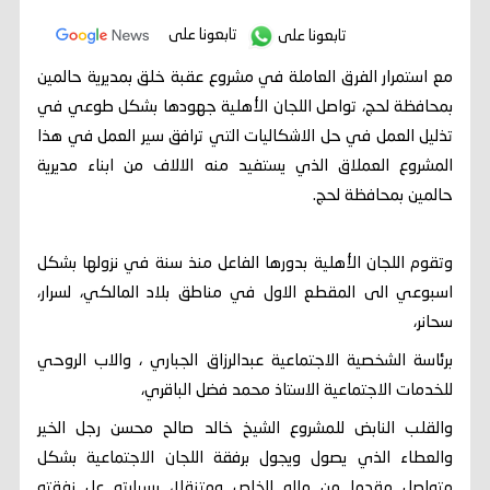
تابعونا على
تابعونا على
مع استمرار الفرق العاملة في مشروع عقبة خلق بمديرية حالمين
بمحافظة لحج، تواصل اللجان الأهلية جهودها بشكل طوعي في
تذليل العمل في حل الاشكاليات التي ترافق سير العمل في هذا
المشروع العملاق الذي يستفيد منه الالاف من ابناء مديرية
حالمين بمحافظة لحج.
وتقوم اللجان الأهلية بدورها الفاعل منذ سنة في نزولها بشكل
اسبوعي الى المقطع الاول في مناطق بلاد المالكي، لسرار،
سحانر،
برئاسة الشخصية الاجتماعية عبدالرزاق الجباري ، والاب الروحي
للخدمات الاجتماعية الاستاذ محمد فضل الباقري،
والقلب النابض للمشروع الشيخ خالد صالح محسن رجل الخير
والعطاء الذي يصول ويجول برفقة اللجان الاجتماعية بشكل
متواصل مقدما من ماله الخاص ومتنقلا، بسيارته عل نفقته