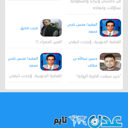
من باكستان وتركيا والسعودية
تساؤلات وابعاده
العقيد/ محسن ناجي
نجيب صديق
مسعد
القضية الجنوبية.. وُجدت لتبقى
العين الحمراء..!!
العقيد/ محسن ناجي
حسين عبدالله بن
مسعد
عطاف
القضية الجنوبية.. وُجدت لتبقى
"حين سبقت الضربة الرواية"