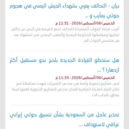
بيان - التحالف يعزي بشهداء الجيش اليمني في هجوم
حوثي بمأرب و ...
الخميس/06/أغسطس/2026 - 11:51 م
أعربت قيادة القوات المشتركة للتحالف لدعم الشرعية في اليمن عن خالص
تعازيها ومواساتها للحكومة اليمنية والشعب اليمني، في استشهاد عدد
من منتسبي القوات الم
هل ستخطو القيادة الجديدة بلحج نحو مستقبل أكثر
ازدهارا ؟ ...
الخميس/06/أغسطس/2026 - 11:33 م
لحج.. مشاريع تنموية واعدة في عدد من المديريات شهدت محافظة لحج
خلال الايام القليلة الماضية افتتاح عدد من المشاريع التنموية اهمها فيما
يتعلق بالجانب الت
تحذير عاجل من السعودية بشأن تنسيق حوثي إيراني
عراقي لاستهداف ...