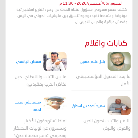
الخميس/06/أغسطس/2026 - 11:30 م
كشف مصدر سعودي مسؤول لقناة الحدث عن وجود تقارير استخباراتية
موثوقة ومتعددة تفيد بوجود تنسيق بين مليشيات الحوثي في اليمن
وفصائل عراقية والحرس الثوري ال
كتابات واقلام
بلال غلام حسين
سعدان اليافعي
ما بعد الفصول المؤلمة..يبقى
ما بين الثبات والانبطاح.. حين
الأمل
تخاض الحرب بعقيدتين
محمد علي محمد
سعيد أحمد بن اسحاق
احمد
لماذا تستهدفون الأخيار،
بالنفير والثبات نصون الدين
وتتسترون عن لوبيات الاحتكار
والعرض والارض
ومجرمي تدمير مصفاة عدن؟