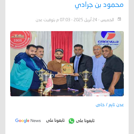
محمود بن جرادي
الخميس - 24 أبريل 2025 - 07:03 م بتوقيت عدن
عدن تايم / خاص
تابعونا على
تابعونا على