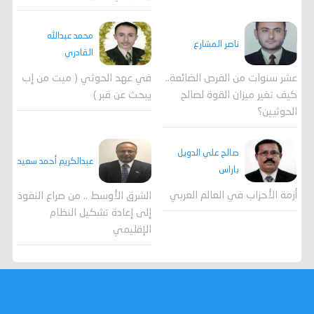
محمد عبدالله
ناصر المشارع
القادري
عشر سنوات من الفرص الضائعة..
في عهد الحوثي ( ميت من إب
كيف تغير ميزان القوة لصالح
يبحث عن قبر )
الحوثيين؟
صالح علي الدويل
عبدالكريم أحمد سعيد
باراس
أزمة الأحزاب في العالم العربي
الشرق الأوسط .. من صراع النفوذ
إلى إعادة تشكيل النظام
الإقليمي