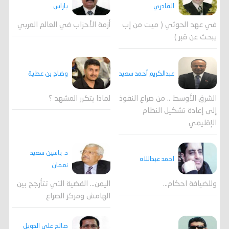
القادري
باراس
في عهد الحوثي ( ميت من إب
أزمة الأحزاب في العالم العربي
يبحث عن قبر )
وضاح بن عطية
عبدالكريم أحمد سعيد
لماذا يتكرر المشهد ؟
الشرق الأوسط .. من صراع النفوذ
إلى إعادة تشكيل النظام
الإقليمي
د. ياسين سعيد
احمد عبداللاه
نعمان
وللضيافة احكام…
اليمن… القضية التي تتأرجح بين
الهامش ومركز الصراع
صالح علي الدويل