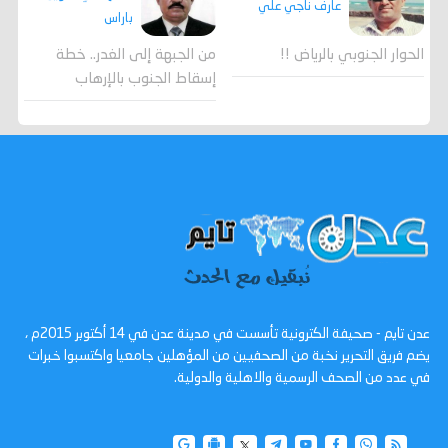
عارف ناجي علي
باراس
الحوار الجنوبي بالرياض !!
من الجبهة إلى الغدر.. خطة
إسقاط الجنوب بالإرهاب
عدن تايم - صحيفة الكترونية تأسست في مدينة عدن في 14 أكتوبر 2015م ،
يضم فريق التحرير نخبة من الصحفيين من المؤهلين جامعيا واكتسبوا خبرات
في عدد من الصحف الرسمية والاهلية والدولية.