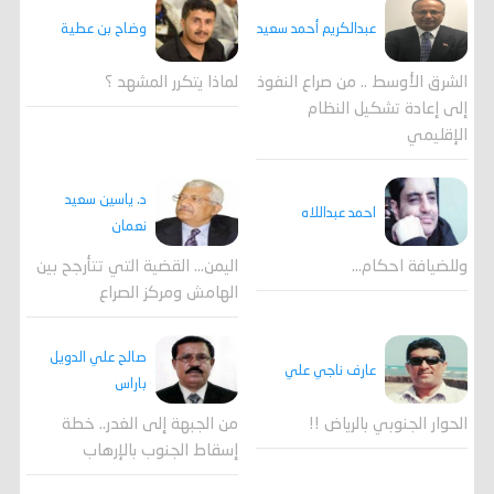
وضاح بن عطية
عبدالكريم أحمد سعيد
لماذا يتكرر المشهد ؟
الشرق الأوسط .. من صراع النفوذ
إلى إعادة تشكيل النظام
الإقليمي
د. ياسين سعيد
احمد عبداللاه
نعمان
وللضيافة احكام…
اليمن… القضية التي تتأرجح بين
الهامش ومركز الصراع
صالح علي الدويل
عارف ناجي علي
باراس
الحوار الجنوبي بالرياض !!
من الجبهة إلى الغدر.. خطة
إسقاط الجنوب بالإرهاب