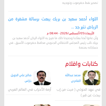
تصدير نفط حضرموت وتوجيه
اللواء أحمد سعيد بن بريك يبعث برسالة مشفرة من
الرياض تثير جد ...
الأربعاء/05/أغسطس/2026 - 08:44 م
وأن عادوا عُدنا بعدّتنا وحديدنا ذلك ما صرح به اللواء الركن أحمد سعيد بن
بريك نائب رئيس المجلس الانتقالي الجنوبي محافظ حضرموت الأسبق ، في
حساباته بمنصة
كتابات واقلام
محمد عبدالله
صالح علي الدويل
القادري
باراس
في عهد الحوثي ( ميت من إب
أزمة الأحزاب في العالم العربي
يبحث عن قبر )