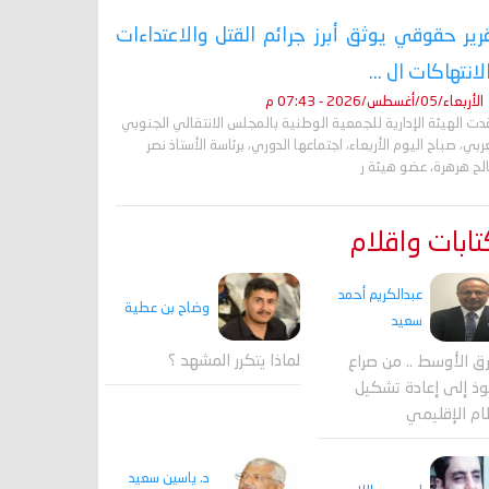
رير حقوقي يوثق أبرز جرائم القتل والاعتداءات
لانتهاكات ال ...
الأربعاء/05/أغسطس/2026 - 07:43 م
ت الهيئة الإدارية للجمعية الوطنية بالمجلس الانتقالي الجنوبي
ربي، صباح اليوم الأربعاء، اجتماعها الدوري، برئاسة الأستاذ نصر
لح هرهرة، عضو هيئة ر
ابات واقلام
عبدالكريم أحمد
وضاح بن عطية
سعيد
لماذا يتكرر المشهد ؟
ق الأوسط .. من صراع
وذ إلى إعادة تشكيل
ام الإقليمي
د. ياسين سعيد