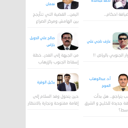
احمد عبداللاه
نعمان
يافة احكام…
اليمن… القضية التي تتأرجح
بين الهامش ومركز الصراع
صالح علي الدويل
عارف ناجي علي
باراس
ار الجنوبي بالرياض !!
من الجبهة إلى الغدر.. خطة
إسقاط الجنوب بالإرهاب
أ.د. عبدالوهاب
بكيل الوقزة
العوج
ب يتراجع... هل بدأت
حين يتحول وفد السلام إلى
 جديدة للخليج و الشرق
إقامة مفتوحة وتجارة بالانتظار
وسط؟