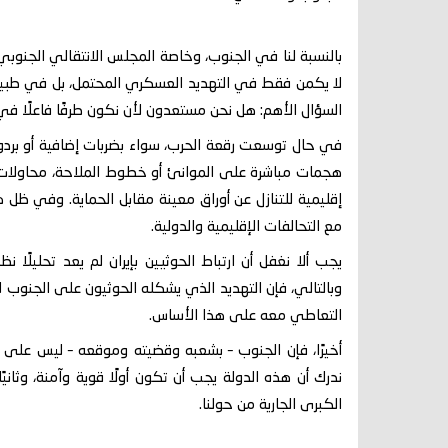
بالنسبة لنا في الجنوب، وخاصة المجلس الانتقالي الجنوبي، 
لا يكمن فقط في التهديد العسكري المحتمل، بل في طبيعة ا
السؤال الأهم: هل نحن مستعدون لأن نكون طرفًا فاعلًا في ه
في حال توسعت رقعة الحرب، سواء بضربات إضافية أو بردو
هجمات مباشرة على الموانئ أو خطوط الملاحة، محاولات 
إقليمية للتنازل عن أوراق معينة مقابل الحماية. وفي ظل ه
مع التحالفات الإقليمية والدولية.
يجب ألا نغفل أن ارتباط الحوثيين بإيران لم يعد تحليلًا 
وبالتالي، فإن التهديد الذي يشكله الحوثيون على الجنوب لي
التعاطي معه على هذا الأساس.
أخيرًا، فإن الجنوب – بشعبه وقضيته وموقعه – ليس على 
ندرك أن هذه الدولة يجب أن تكون أولًا قوية وآمنة، وثانيً
الكبرى الجارية من حولنا.