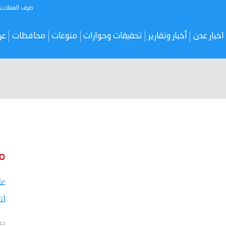
صرف العملات
اخبار عدن
أخبار وتقارير
تحقيقات وحوارات
منوعات
محافظات
عر
م
عا
لت
دع