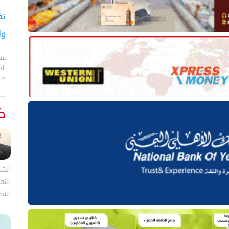
تق
وا
عقد
الع
صا
كت
الشر
النف
النظ