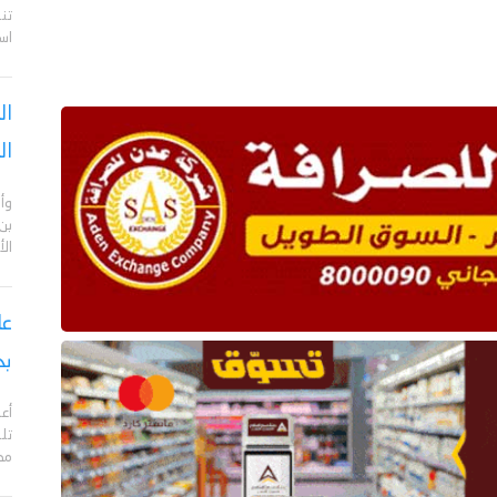
تن
اس
ال
ال
وأن
بن
ال
بح
مدي