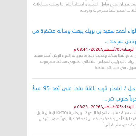
فيذ عصيان مدني شامل، الخميس، احتجاجاً على ما وصفه بمحاولات
تئناف تصدير نفط حضرموت وتوجيه
لواء أحمد سعيد بن بريك يبعث برسالة مشفرة من
رياض تثير جد ...
الأربعاء/05/أغسطس/2026 - 08:44 م
 عادوا عُدنا بعدّتنا وحديدنا ذلك ما صرح به اللواء الركن أحمد سعيد
 بريك نائب رئيس المجلس الانتقالي الجنوبي محافظ حضرموت
أسبق ، في حساباته بمنصة
عاجل / انفجار قرب ناقلة نفط على بُعد 95 ميلاً
رياً جنوب شر ...
الأربعاء/05/أغسطس/2026 - 08:23 م
أعلنت هيئة عمليات التجارة البحرية البريطانية (UKMTO)، قبل قليل،
تلقيها بلاغاً عن واقعة بحرية على بُعد 95 ميلاً بحرياً جنوب شرقي
نة عدن، مشيرة إلى أ