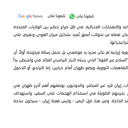
تابعونا على
تابعونا على
 والانفجارات المتتالية، في ظل صراع خطير بين الولايات المتحدة
يُمكن فصله عن تحولات أعمق تُعيد تشكيل ميزان القوى، وتفرض على
اتيجياتها.
ية إيرانية لم تكن مجرد رد موضعي، بل تحمل رسالة مزدوجة: أولاً، أن
أ "السلام عبر القوة" الذي يتبناه التيار الترامبي العائد في واشنطن بدأ
تفاهمات النووية، ويضع طهران أمام خيارين: إما التراجع، أو الدخول
ت إيران للرد غير المباشر. والحوثيون، بوصفهم أهم أذرع طهران في
ادم. تجربتهم الطويلة في استخدام الهجمات على السفن، واستهداف
ة عند الحاجة. ومن هنا، فإن اليمن – وليس فقط إيران – سيكون ساحة