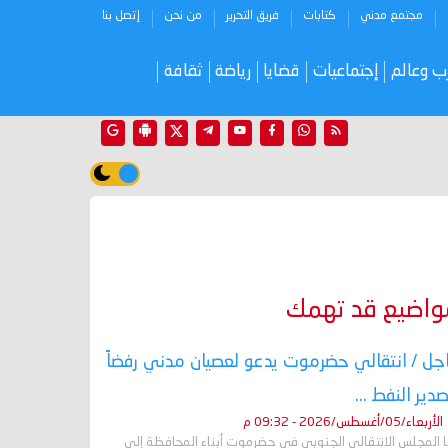
مجتمع مدني
كتابات
فريق التحرير
من نحن
إتصل بنا
ب وعالم
إجتماعيات
قضايا
رياضة
ثقافة
واضيع قد تهمك
جل / انتقالي حضرموت يدعو لعصيان مدني رفضاً
صدير النفط ...
الأربعاء/05/أغسطس/2026 - 09:32 م
ا المجلس الانتقالي الجنوبي في حضرموت أبناء المحافظة إلى