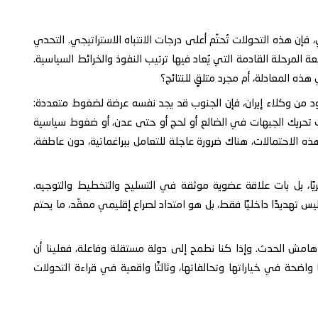
فإن هذه التحولات تُحتّم أعلى درجات الانتباه الاستراتيجي. التحدي
لمرحلة القادمة التي يُعاد فيها ترتيب النفوذ والخرائط السياسية.
ذه المعادلة، أم مجرد متلقٍ للنتائج؟
د من وكلاء إيران، فإن الجنوب قد يجد نفسه عرضة لضغوط متعددة:
تحريك الجبهات في الضالع أو لحج أو حتى عدن، أو ضغوط سياسية
ذه الاحتمالات، هناك ضرورة عاجلة للتعامل ببراغماتية، دون عاطفة،
نظريًا، بل بات علاقة عضوية موثقة في التسليح والتخطيط والتوجيه.
س تهديدًا داخليًا فقط، بل هو امتداد لصراع إقليمي معقّد، ما يحتم
هامش الحدث. وإذا كنا نطمح إلى دولة مستقلة وفاعلة، فعلينا أن
ا واضحة في خياراتها وتحالفاتها، وثالثًا واقعية في قراءة التحولات