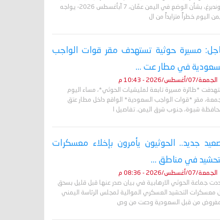
غروندبرغ، بشأن الوضع في اليمن عمّان، 7 آبأغسطس 2026- يواجه
من اليوم خطراً متزايداً من ال
جل: مسيرة حوثية تستهدف مقر قوات الواجب
سعودية في مطار عت ...
الجمعة/07/أغسطس/2026 - 10:43 م
تهدفت *طائرة مسيرة تابعة لمليشيات الحوثي*، مساء اليوم
جمعة، مقر *قوات الواجب السعودية* الواقع داخل مطار عتق
حافظة شبوة، جنوب شرق اليمن. تفاصيل ا
عيد جديد.. الحوثيون يأمرون بإخلاء معسكرات
تحشيد في مناطق ...
الجمعة/07/أغسطس/2026 - 08:36 م
دت جماعة الحوثي الارهابية في بيان صدر عنها قبل قليل بسحق
 معسكرات التحشيد العسكري الموالية لمجلس الرئاسة اليمني
مفروض من قبل السعودية ودعت من وص