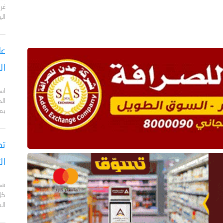
الي
عا
ال
اس
ال
بم
تص
ال
هد
كل
ال