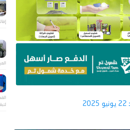
إقال
العي
القض
2
لتب