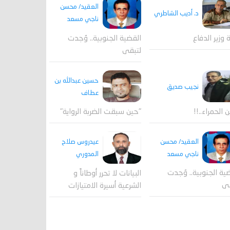
العقيد/ محسن
د. أديب الشاطري
ناجي مسعد
القضية الجنوبية.. وُجدت
ة وزير الدفاع
لتبقى
حسين عبدالله بن
نجيب صديق
عطاف
ن الحمراء..!!
"حين سبقت الضربة الرواية"
العقيد/ محسن
عيدروس صلاح
ناجي مسعد
المدوري
ية الجنوبية.. وُجدت
البيانات لا تحرر أوطاناً و
قى
الشرعية أسيرة الامتيازات