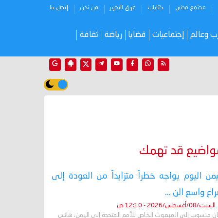
مجتمع مدني
كتابات
فريق التحرير
من نحن
إتصل بنا
ب وعالم
إجتماعيات
قضايا
رياضة
ثقافة
واضيع قد تهمك
يمن اليوم يواجه خطراً متزايداً من العودة إلى
اع واسع الن ...
السبت/08/أغسطس/2026 - 12:10 ص
ان منسوب إلى المبعوث الخاص للأمم المتحدة إلى اليمن، هانس