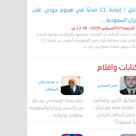
عاجل / إصابة 11 مدنيًا في هجوم حوثي على
ران السعودية ...
الجمعة/07/أغسطس/2026 - 12:38 ص
نت قيادة التحالف أن اعتداءات وصفتها بالإرهابية نفذتها مليشيا
الحوثي على منطقة نجران في السعودية، أسفرت عن إصابة 11
نيًا، بينهم سبعة سعوديين، من ب
ابات واقلام
د. محمد علي
ناصر المشارع
السقاف
واثيق الأمين والمأمون
حلف مكة الإسلامي بين كل
اتفاقية مكة مع تركيا :
من باكستان وتركيا والسعودية
حمل التحالف التركي
تساؤلات وابعاده
اً مسموماً؟