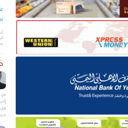
نج
أعل
مد
كت
من م
إلى 
هل ي
خنجر